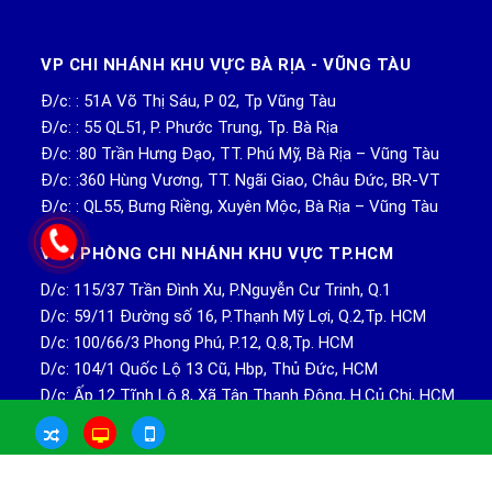
VP CHI NHÁNH KHU VỰC BÀ RỊA - VŨNG TÀU
Đ/c: : 51A Võ Thị Sáu, P 02, Tp Vũng Tàu
Đ/c: : 55 QL51, P. Phước Trung, Tp. Bà Rịa
Đ/c: :80 Trần Hưng Đạo, TT. Phú Mỹ, Bà Rịa – Vũng Tàu
Đ/c: :360 Hùng Vương, TT. Ngãi Giao, Châu Đức, BR-VT
Đ/c: : QL55, Bưng Riềng, Xuyên Mộc, Bà Rịa – Vũng Tàu
VĂN PHÒNG CHI NHÁNH KHU VỰC TP.HCM
D/c: 115/37 Trần Đình Xu, P.Nguyễn Cư Trinh, Q.1
D/c: 59/11 Đường số 16, P.Thạnh Mỹ Lợi, Q.2,Tp. HCM
D/c: 100/66/3 Phong Phú, P.12, Q.8,Tp. HCM
D/c: 104/1 Quốc Lộ 13 Cũ, Hbp, Thủ Đức, HCM
D/c: Ấp 12 Tĩnh Lộ 8, Xã Tân Thạnh Đông, H.Củ Chi, HCM