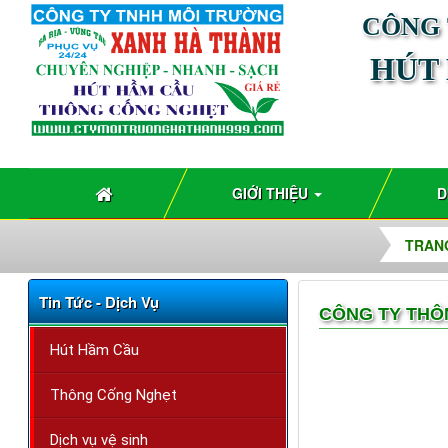
CÔNG 
HÚT
GIỚI THIỆU
D
TRAN
Tin Tức - Dịch Vụ
CÔNG TY THÔ
Hút Hầm Cầu
Thông Cống Nghẹt
(Thợ trực các
Dịch vụ vệ sinh