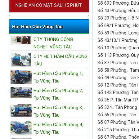
Số 693 Phường. Bửu
NGHỆ AN CÓ MẶT SAU 15 PHÚT
Số 43 Phường. Bửu 
Số 39 Phường. Hố N
Số 69/1 Phường. Hò
Hút Hầm Cầu Vũng Tàu
Số 59 Phường. Long
CTY THÔNG CỐNG
Số 43/13/1 Phường.
NGHẸT VŨNG TÀU
Số 10 Phường. Quan
Số 113 Phường. Quy
CTY HÚT HẦM CẦU VŨNG
Số 87 Phường. Tam 
TÀU
Số 58 Phường . Ta
Hút Hầm Cầu Phường 1,
Số 49 Phường. Tân 
Tp Vũng Tàu
Số 12 Phường. Tân 
Hút Hầm Cầu Phường 2,
Số 143 Phường. Tân
Tp Vũng Tàu
Số 35 P. Tân Mai TP
Số 324 . Tân Phong
Hút Hầm Cầu Phường 3,
Số 56 Phường. Tân 
Tp Vũng Tàu
Số 87 Phường Tân V
Hút Hầm Cầu Phường 4,
Số 215 Phường. Tha
Tp Vũng Tàu
Số 67 Phường. Thốn