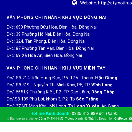
Website:
http://ctymoitr
VĂN PHÒNG CHI NHÁNH KHU VỰC ĐỒNG NAI
Đ/c: 693 Phường Bửu Hòa, Biên Hòa, Đồng Nai
Đ/c: 39 Phường Hố Nai, Biên Hòa, Đồng Nai
Đ/c: 324. Tân Phong, Biên Hòa, Đồng Nai
Đ/c: 87 Phường Tân Vạn, Biên Hòa, Đồng Nai
Đ/c: 69 Xã Hóa An, Biên Hòa, Đồng Nai
VĂN PHÒNG CHI NHÁNH KHU VỰC MIỀN TÂY
Đc/: Số 214 Trần Hưng Đạo, P.5, TP.Vị Thanh.
Hậu Giang
Đc/: Số 319 - Nguyễn Thị Minh Khai, P5, TP.
Vĩnh Long
Đc/: 565 Lý Thường Kiệt, P.2. TP. Cao Lãnh,
Đồng Tháp
Đc/:Số 189 Phú Lợi, khóm 3, P.2, Tp
Sóc Trăng
Đc/: 27 NT Minh Khai, Mỹ Long, Tp
Long Xuyên
, An Giang
Hotline Kinh doanh
:
0935 812 999
Mr Thành
© Bản quyền thuộc về
Công Ty TNHH Môi Trường Xanh Hà Thành
.
Design by:
GiáRẻ.vn