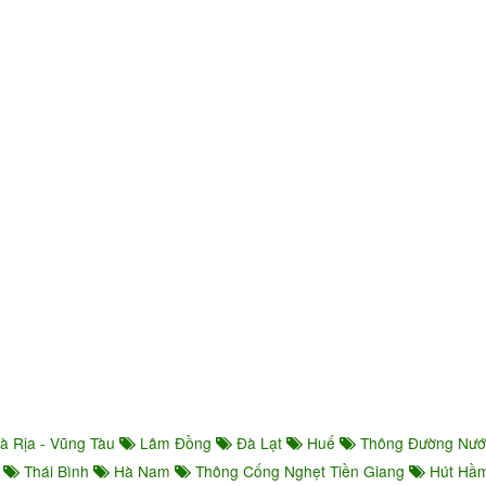
à Rịa - Vũng Tàu
Lâm Đồng
Đà Lạt
Huế
Thông Đường Nư
ọ
Thái Bình
Hà Nam
Thông Cống Nghẹt Tiền Giang
Hút Hầm