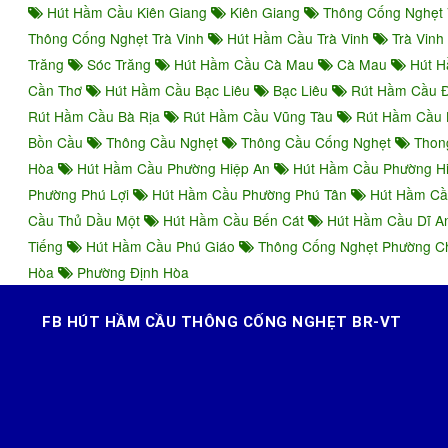
Hút Hầm Cầu Kiên Giang
Kiên Giang
Thông Cống Nghẹt 
Thông Cống Nghẹt Trà Vinh
Hút Hầm Cầu Trà Vinh
Trà Vinh
Trăng
Sóc Trăng
Hút Hầm Cầu Cà Mau
Cà Mau
Hút H
Cần Thơ
Hút Hầm Cầu Bạc Liêu
Bạc Liêu
Rút Hầm Cầu 
Rút Hầm Cầu Bà Rịa
Rút Hầm Cầu Vũng Tàu
Rút Hầm Cầu 
Bồn Cầu
Thông Cầu Nghẹt
Thông Cầu Cống Nghẹt
Thon
Hòa
Hút Hầm Cầu Phường Hiệp An
Hút Hầm Cầu Phường H
Phường Phú Lợi
Hút Hầm Cầu Phường Phú Tân
Hút Hầm Cầ
Cầu Thủ Dầu Một
Hút Hầm Cầu Bến Cát
Hút Hầm Cầu Dĩ 
Tiếng
Hút Hầm Cầu Phú Giáo
Thông Cống Nghẹt Phường 
Hòa
Phường Định Hòa
FB HÚT HẦM CẦU THÔNG CỐNG NGHẸT BR-VT