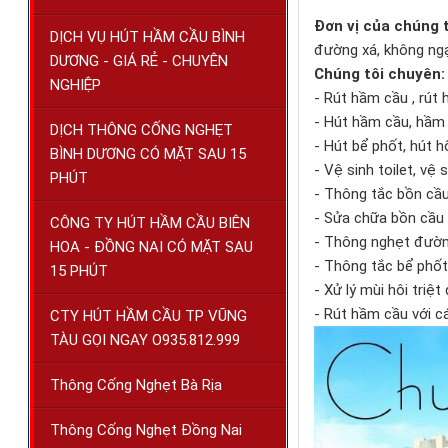
Đơn vị của chúng 
DỊCH VỤ HÚT HẦM CẦU BÌNH
đường xá, không ngạ
DƯƠNG - GIÁ RẺ - CHUYÊN
Chúng tôi chuyên:
NGHIỆP
- Rút hầm cầu , rút
- Hút hầm cầu, hầm 
DỊCH THÔNG CỐNG NGHẸT
- Hút bể phốt, hút h
BÌNH DƯƠNG CÓ MẶT SAU 15
- Vệ sinh toilet, vệ
PHÚT
- Thông tắc bồn cầu 
- Sửa chữa bồn cầu 
CÔNG TY HÚT HẦM CẦU BIÊN
- Thông nghẹt đườn
HOA - ĐỒNG NAI CÓ MẶT SAU
- Thông tắc bể phốt,
15 PHÚT
- Xử lý mùi hôi triệ
- Rút hầm cầu với c
CTY HÚT HẦM CẦU TP VŨNG
TÀU GỌI NGAY O935.812.999
Thông Cống Nghẹt Bà Rịa
Thông Cống Nghẹt Đồng Nai