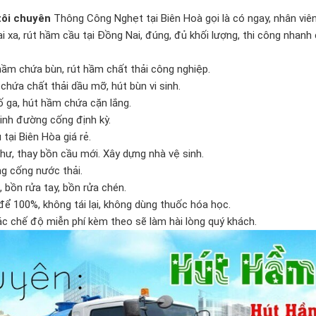
tôi chuyên
Thông Công Nghẹt tại Biên Hoà gọi là có ngay, nhân viên
i xa, rút hầm cầu tại Đồng Nai, đúng, đủ khối lượng, thi công nhan
 hầm chứa bùn, rút hầm chất thải công nghiệp.
chứa chất thải dầu mỡ, hút bùn vi sinh.
ố ga, hút hầm chứa cặn lắng.
 sinh đường cống định kỳ.
tại Biên Hòa giá rẻ.
hư, thay bồn cầu mới. Xây dựng nhà vệ sinh.
g cống nước thải.
 bồn rửa tay, bồn rửa chén.
t để 100%, không tái lại, không dùng thuốc hóa học.
ác chế độ miễn phí kèm theo sẽ làm hài lòng quý khách.