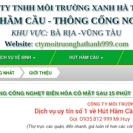
TY TNHH MÔI TRƯỜNG XANH HÀ
 HẦM CẦU - THÔNG CỐNG N
KHU VỰC:
BÀ RỊA -VŨNG TÀU
Website
:
ctymoitruonghathanh999.com
ỊCH VỤ VỆ SINH
HÚT HẦM CẦU
G NHẤT
GIỚI THIỆU
NG CỐNG NGHẸT BIÊN HÒA CÓ MẶT SAU 15 PHÚT
CÔNG TY MÔI TRƯỜNG
Dịch vụ uy tín số 1 về Hút Hầm C
Gọi:
O
935.812.999 Mr.Huy
 quận, đến nhanh, giá luôn rẻ hơn các công t