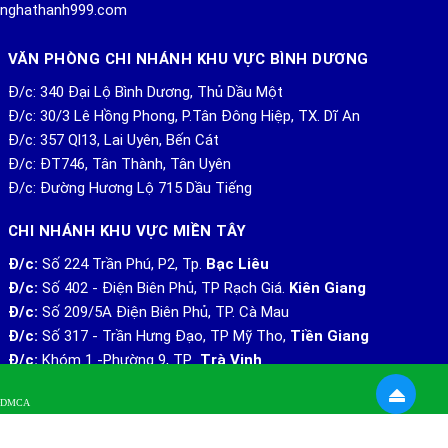
uonghathanh999.com
VĂN PHÒNG CHI NHÁNH KHU VỰC BÌNH DƯƠNG
Đ/c: 340 Đại Lộ Bình Dương, Thủ Dầu Một
Đ/c: 30/3 Lê Hồng Phong, P.Tân Đông Hiệp, TX. Dĩ An
Đ/c: 357 Ql13, Lai Uyên, Bến Cát
Đ/c: ĐT746, Tân Thành, Tân Uyên
Đ/c: Đường Hương Lộ 715 Dầu Tiếng
CHI NHÁNH KHU VỰC MIỀN TÂY
Đ/c:
Số 224 Trần Phú, P2, Tp.
Bạc Liêu
Đ/c:
Số 402 - Điện Biên Phủ, TP Rạch Giá.
Kiên Giang
Đ/c:
Số 209/5A Điện Biên Phủ, TP. Cà Mau
Đ/c:
Số 317 - Trần Hưng Đạo, TP Mỹ Tho,
Tiền Giang
Đ/c:
Khóm 1 -Phường 9, TP
Trà Vinh
Đ/c:
Số 214 Trần Hưng Đạo, P.5, TP.
Bến Tre
DMCA