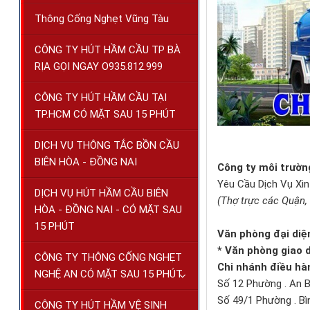
Thông Cống Nghẹt Vũng Tàu
CÔNG TY HÚT HẦM CẦU TP BÀ
RỊA GỌI NGAY O935.812.999
CÔNG TY HÚT HẦM CẦU TẠI
TP.HCM CÓ MẶT SAU 15 PHÚT
DỊCH VỤ THÔNG TẮC BỒN CẦU
BIÊN HÒA - ĐỒNG NAI
Công ty môi trườn
Yêu Cầu Dịch Vụ Xin
DỊCH VỤ HÚT HẦM CẦU BIÊN
(Thợ trực các Quận, 
HÒA - ĐỒNG NAI - CÓ MẶT SAU
15 PHÚT
Văn phòng đại diệ
* Văn phòng giao d
CÔNG TY THÔNG CỐNG NGHẸT
Chi nhánh điều hà
NGHỆ AN CÓ MẶT SAU 15 PHÚT
Số 12 Phường . An 
Số 49/1 Phường . B
CÔNG TY HÚT HẦM VỆ SINH