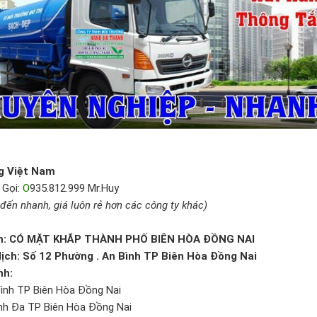
g Việt Nam
 Gọi:
O
935.812.999 Mr.Huy
đến nhanh, giá luôn rẻ hơn các công ty khác)
n:
CÓ MẶT KHẮP THÀNH PHỐ BIÊN HÒA ĐỒNG NAI
ịch:
Số 12 Phường . An Bình TP Biên Hòa Đồng Nai
nh:
Bình TP Biên Hòa Đồng Nai
ình Đa TP Biên Hòa Đồng Nai