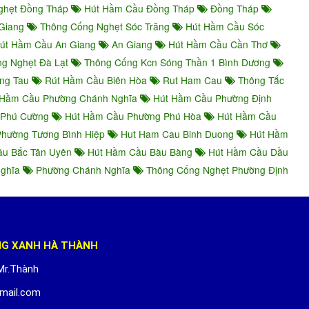
ghẹt Đồng Tháp
Hút Hầm Cầu Đồng Tháp
Đồng Tháp
Giang
Thông Cống Nghẹt Sóc Trăng
Hút Hầm Cầu Sóc
út Hầm Cầu An Giang
An Giang
Hút Hầm Cầu Cần Thơ
g Nghẹt Đà Lạt
Thông Cống Kcn Sóng Thần 1 Bình Dương
ng Tau
Rút Hầm Cầu Biên Hòa
Rut Ham Cau
Thông Tắc
Hầm Cầu Phường Chánh Nghĩa
Hút Hầm Cầu Phường Định
 Phú Cường
Hút Hầm Cầu Phường Phú Hòa
Hút Hầm Cầu
hường Tương Bình Hiệp
Hut Ham Cau Binh Duong
Hút Hầm
u Bắc Tân Uyên
Hút Hầm Cầu Bàu Bàng
Hút Hầm Cầu Dầu
Nghĩa
Phường Chánh Nghĩa
Thông Cống Nghẹt Phường Định
NG XANH HÀ THÀNH
Mr.Thành
mail.com