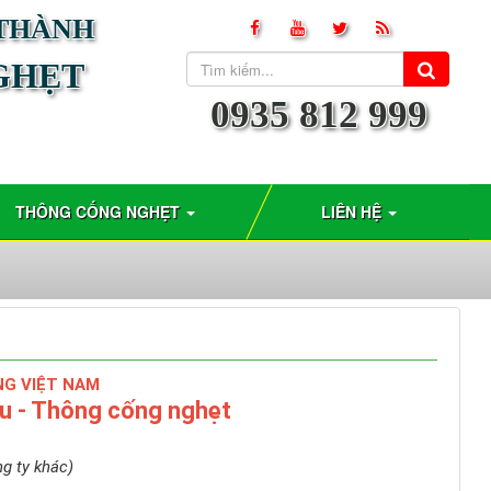
 THÀNH
GHẸT
0935 812 999
THÔNG CỐNG NGHẸT
LIÊN HỆ
 VIỆT NAM
ầu - Thông cống nghẹt
y khác)