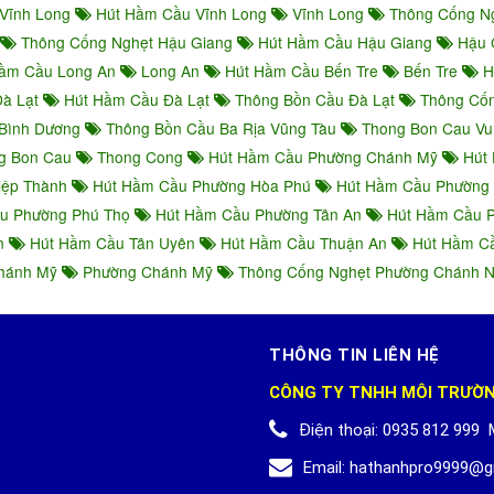
Vĩnh Long
Hút Hầm Cầu Vĩnh Long
Vĩnh Long
Thông Cống N
Thông Cống Nghẹt Hậu Giang
Hút Hầm Cầu Hậu Giang
Hậu 
ầm Cầu Long An
Long An
Hút Hầm Cầu Bến Tre
Bến Tre
H
Đà Lạt
Hút Hầm Cầu Đà Lạt
Thông Bồn Cầu Đà Lạt
Thông Cốn
Bình Dương
Thông Bồn Cầu Ba Rịa Vũng Tàu
Thong Bon Cau Vu
g Bon Cau
Thong Cong
Hút Hầm Cầu Phường Chánh Mỹ
Hút 
iệp Thành
Hút Hầm Cầu Phường Hòa Phú
Hút Hầm Cầu Phường
u Phường Phú Thọ
Hút Hầm Cầu Phường Tân An
Hút Hầm Cầu P
An
Hút Hầm Cầu Tân Uyên
Hút Hầm Cầu Thuận An
Hút Hầm Cầ
Chánh Mỹ
Phường Chánh Mỹ
Thông Cống Nghẹt Phường Chánh 
THÔNG TIN LIÊN HỆ
CÔNG TY TNHH MÔI TRƯỜ
Điện thoại:
0935 812 999
Email:
hathanhpro9999@g