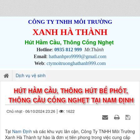
CÔNG TY TNHH MÔI TRƯỜNG
XANH HÀ THÀNH
Hút Hầm Cầu, Thông Cống Nghẹt
Hotline
:
0935 812 999
Mr.Thành
Email
:
hathanhpro9999@gmail.com
Web
:
ctymoitruonghathanh999.com
Dịch vụ vệ sinh
HÚT HẦM CẦU, THÔNG HÚT BỂ PHỐT,
THÔNG CẦU CỐNG NGHẸT TẠI NAM ĐỊNH
|
:
Chủ nhật - 06/10/2024 23:26
1622
Tại
Nam Định
và các khu vực lân cận, Công Ty TNHH Môi Trường
Xanh Hà Thành tự hào là đơn vị tiên phong trong việc cung cấp