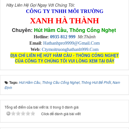
Hãy Liên Hệ Gọi Ngay Với Chúng Tôi:
CÔNG TY TNHH MÔI TRƯỜNG
XANH HÀ THÀNH
Chuyên:
Hút Hầm Cầu, Thông Cống Nghẹt
Hotline
:
0935 812 999
Mr.Thành
Email
:
Hathanhpro9999@gmail.com
Web
:
Ctymoitruonghathanh999.com
ĐỊA CHỈ LIÊN HỆ HÚT HẦM CẦU - THÔNG CỐNG NGHẸT
CỦA CÔNG TY CHÚNG TÔI VUI LÒNG XEM TẠI ĐÂY
Tags:
Hút Hầm Cầu
,
Thông Cầu Cống Nghẹt
,
Thông Hút Bể Phốt
,
Nam
Định
Tổng số điểm của bài viết là: 0 trong 0 đánh giá
Click để đánh giá bài viết