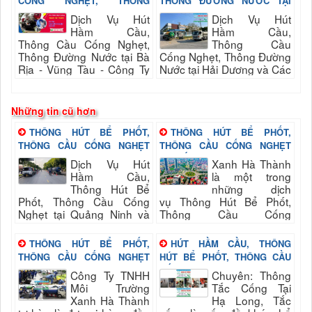
CỐNG NGHẸT, THÔNG
THÔNG ĐƯỜNG NƯỚC TẠI
ĐƯỜNG NƯỚC TẠI BÀ RỊA -
HẢI DƯƠNG
Dịch Vụ Hút
Dịch Vụ Hút
VŨNG TÀU
Hầm Cầu,
Hầm Cầu,
Thông Cầu Cống Nghẹt,
Thông Cầu
Thông Đường Nước tại Bà
Cống Nghẹt, Thông Đường
Rịa - Vũng Tàu - Công Ty
Nước tại Hải Dương và Các
TNHH Môi Trường Xanh Hà
Khu Vực Lân Cận - Công
Thành
Ty TNHH Môi Trường Xanh
Hà Thành
Những tin cũ hơn
THÔNG HÚT BỂ PHỐT,
THÔNG HÚT BỂ PHỐT,
THÔNG CẦU CỐNG NGHẸT
THÔNG CẦU CỐNG NGHẸT
TẠI QUẢNG NINH
TẠI BẮC NINH
Dịch Vụ Hút
Xanh Hà Thành
Hầm Cầu,
là một trong
Thông Hút Bể
những dịch
Phốt, Thông Cầu Cống
vụ Thông Hút Bể Phốt,
Nghẹt tại Quảng Ninh và
Thông Cầu Cống
Khu Vực Lân Cận - Công
Nghẹt giá rẻ tại Bắc Ninh
Ty TNHH Môi Trường Xanh
chuyên nghiệp nhất hiện
THÔNG HÚT BỂ PHỐT,
HÚT HẦM CẦU, THÔNG
Hà Thành
nay. Dịch vụ chúng tôi...
THÔNG CẦU CỐNG NGHẸT
HÚT BỂ PHỐT, THÔNG CẦU
TẠI HƯNG YÊN
CỐNG NGHẸT TẠI KHU VỰC
Công Ty TNHH
Chuyên: Thông
HẠ LONG
Môi Trường
Tắc Cống Tại
Xanh Hà Thành
Hạ Long, Tắc