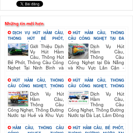
Những tin mới hơn
DỊCH VỤ HÚT HẦM CẦU,
HÚT HẦM CẦU, THÔNG
THÔNG HÚT BỂ PHỐT,
CẦU CỐNG NGHẸT TẠI ĐÀ
THÔNG CẦU CỐNG NGHẸT
NẴNG
Giới Thiệu Dịch
Dịch Vụ Hút
TẠI NINH BÌNH
Vụ Hút Hầm
Hầm Cầu,
Cầu, Thông Hút
Thông Cầu
Bể Phốt, Thông Cầu Cống
Cống Nghẹt tại Đà Nẵng
Nghẹt Tại Ninh Bình và
và Khu Vực Lân Cận -
Khu Vực Lân Cận - Công
Công Ty TNHH Môi Trường
Ty TNHH Môi Trường Xanh
Xanh Hà Thành
HÚT HẦM CẦU, THÔNG
HÚT HẦM CẦU, THÔNG
Hà Thành
CẦU CỐNG NGHẸT, THÔNG
CẦU CỐNG NGHẸT, THÔNG
ĐƯỜNG NƯỚC TẠI HUẾ
ĐƯỜNG NƯỚC TẠI ĐÀ LẠT,
Dịch Vụ Hút
Dịch Vụ Hút
LÂM ĐỒNG
Hầm Cầu,
Hầm Cầu,
Thông Cầu
Thông Cầu
Cống Nghẹt, Thông Đường
Cống Nghẹt, Thông Đường
Nước tại Huế và Khu Vực
Nước tại Đà Lạt, Lâm Đồng
Lân Cận - Công Ty TNHH
và Khu Vực Lân Cận -
Môi Trường Xanh Hà
Công Ty TNHH Môi Trường
HẦM CẦU, THÔNG CẦU
HÚT HẦM CẦU, BỂ PHỐT,
Thành
Xanh Hà Thành