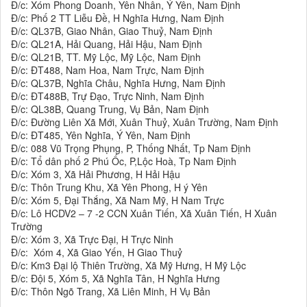
Đ/c: Xóm Phong Doanh, Yên Nhân, Ý Yên, Nam Định
Đ/c: Phố 2 TT Liễu Đề, H Nghĩa Hưng, Nam Định
Đ/c: QL37B, Giao Nhân, Giao Thuỷ, Nam Định
Đ/c: QL21A, Hải Quang, Hải Hậu, Nam Định
Đ/c: QL21B, TT. Mỹ Lộc, Mỹ Lộc, Nam Định
Đ/c: ĐT488, Nam Hoa, Nam Trực, Nam Định
Đ/c: QL37B, Nghĩa Châu, Nghĩa Hưng, Nam Định
Đ/c: ĐT488B, Trự Đạo, Trực Ninh, Nam Định
Đ/c: QL38B, Quang Trung, Vụ Bản, Nam Định
Đ/c: Đường Liên Xã Mới, Xuân Thuỷ, Xuân Trường, Nam Định
Đ/c: ĐT485, Yên Nghĩa, Ý Yên, Nam Định
Đ/c: 088 Vũ Trọng Phụng, P, Thống Nhất, Tp Nam Định
Đ/c: Tổ dân phố 2 Phú Ốc, P,Lộc Hoà, Tp Nam Định
Đ/c: Xóm 3, Xã Hải Phương, H Hải Hậu
Đ/c: Thôn Trung Khu, Xã Yên Phong, H ý Yên
Đ/c: Xóm 5, Đại Thắng, Xã Nam Mỹ, H Nam Trực
Đ/c: Lô HCDV2 – 7 -2 CCN Xuân Tiến, Xã Xuân Tiến, H Xuân
Trường
Đ/c: Xóm 3, Xã Trực Đại, H Trực Ninh
Đ/c: Xóm 4, Xã Giao Yến, H Giao Thuỷ
Đ/c: Km3 Đại lộ Thiên Trường, Xã Mỹ Hưng, H Mỹ Lộc
Đ/c: Đội 5, Xóm 5, Xã Nghĩa Tân, H Nghĩa Hưng
Đ/c: Thôn Ngõ Trang, Xã Liên Minh, H Vụ Bản