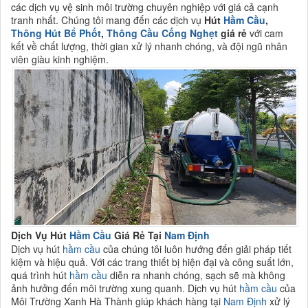
các dịch vụ vệ sinh môi trường chuyên nghiệp với giá cả cạnh
tranh nhất. Chúng tôi mang đến các dịch vụ
Hút
Hầm Cầu
,
Thông Hút Bể Phốt
,
Thông Cầu Cống Nghẹt
giá rẻ
với cam
kết về chất lượng, thời gian xử lý nhanh chóng, và đội ngũ nhân
viên giàu kinh nghiệm.
Dịch Vụ Hút
Hầm Cầu
Giá Rẻ Tại
Nam Định
Dịch vụ hút
hầm cầu
của chúng tôi luôn hướng đến giải pháp tiết
kiệm và hiệu quả. Với các trang thiết bị hiện đại và công suất lớn,
quá trình hút
hầm cầu
diễn ra nhanh chóng, sạch sẽ mà không
ảnh hưởng đến môi trường xung quanh. Dịch vụ hút
hầm cầu
của
Môi Trường Xanh Hà Thành giúp khách hàng tại
Nam Định
xử lý