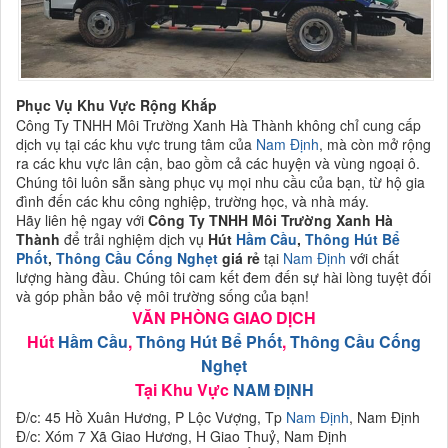
Phục Vụ Khu Vực Rộng Khắp
Công Ty TNHH Môi Trường Xanh Hà Thành không chỉ cung cấp
dịch vụ tại các khu vực trung tâm của
Nam Định
, mà còn mở rộng
ra các khu vực lân cận, bao gồm cả các huyện và vùng ngoại ô.
Chúng tôi luôn sẵn sàng phục vụ mọi nhu cầu của bạn, từ hộ gia
đình đến các khu công nghiệp, trường học, và nhà máy.
Hãy liên hệ ngay với
Công Ty TNHH Môi Trường Xanh Hà
Thành
để trải nghiệm dịch vụ
Hút
Hầm Cầu
,
Thông Hút Bể
Phốt
,
Thông Cầu Cống Nghẹt
giá rẻ
tại
Nam Định
với chất
lượng hàng đầu. Chúng tôi cam kết đem đến sự hài lòng tuyệt đối
và góp phần bảo vệ môi trường sống của bạn!
VĂN PHÒNG GIAO DỊCH
Hút
Hầm Cầu
,
Thông Hút Bể Phốt
,
Thông Cầu Cống
Nghẹt
Tại Khu Vực
NAM ĐỊNH
Đ/c: 45 Hồ Xuân Hương, P Lộc Vượng, Tp
Nam Định
, Nam Định
Đ/c: Xóm 7 Xã Giao Hương, H Giao Thuỷ, Nam Định