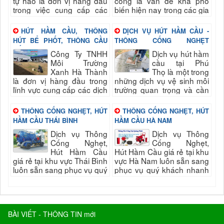
tự hào là đơn vị hàng đầu
cống là vấn đề khá phổ
trong việc cung cấp các
biến hiện nay trong các gia
dịch vụ vệ sinh môi trường
đình, doanh nghiệp và các
chất lượng cao tại Hưng
tuyến phố lớn Hạ Long -
HÚT HẦM CẦU, THÔNG
DỊCH VỤ HÚT HẦM CẦU -
Yên và các...
Quảng...
HÚT BỂ PHỐT, THÔNG CẦU
THÔNG CỐNG NGHẸT
CỐNG NGHẸT TẠI QUẢNG
CHUYÊN NGHIỆP GIÁ RẺ TẠI
Công Ty TNHH
Dịch vụ hút hầm
NINH
PHÚ THỌ
Môi Trường
cầu tại Phú
Xanh Hà Thành
Thọ là một trong
là đơn vị hàng đầu trong
những dịch vụ vệ sinh môi
lĩnh vực cung cấp các dịch
trường quan trọng và cần
vụ vệ sinh môi trường tại
thiết trong đời sống hàng
khu vực Quảng Ninh, bao
ngày của các hộ gia
THÔNG CỐNG NGHẸT, HÚT
THÔNG CỐNG NGHẸT, HÚT
gồm Hút...
đình,...
HẦM CẦU THÁI BÌNH
HẦM CẦU HÀ NAM
Dịch vụ Thông
Dịch vụ Thông
Cống Nghẹt,
Cống Nghẹt,
Hút Hầm Cầu
Hút Hầm Cầu giá rẻ tại khu
giá rẻ tại khu vực Thái Bình
vực Hà Nam luôn sẵn sang
luôn sẵn sang phục vụ quý
phục vụ quý khách nhanh
khách nhanh và đảm bảo
và đảm bảo uy tín, chất
uy tín, chất lượng hài lòng
lượng hài lòng quý khách...
quý...
BÀI VIẾT - THÔNG TIN mới