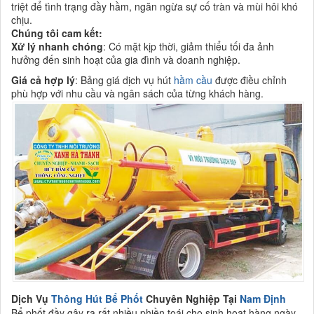
triệt để tình trạng đầy hầm, ngăn ngừa sự cố tràn và mùi hôi khó
chịu.
Chúng tôi cam kết:
Xử lý nhanh chóng
: Có mặt kịp thời, giảm thiểu tối đa ảnh
hưởng đến sinh hoạt của gia đình và doanh nghiệp.
Giá cả hợp lý
: Bảng giá dịch vụ hút
hầm cầu
được điều chỉnh
phù hợp với nhu cầu và ngân sách của từng khách hàng.
Dịch Vụ
Thông Hút Bể Phốt
Chuyên Nghiệp Tại
Nam Định
Bể phốt đầy gây ra rất nhiều phiền toái cho sinh hoạt hàng ngày,