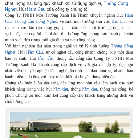
chất lượng hài long quý khách khi sử dụng dịch vụ
Thông Cống
Nghẹt
, Hút
Hầm Cầu
của công ty chúng tôi
Công Ty TNHH Môi Trường Xanh Hà Thành chuyên ngành Hút
Hầm
Cầu
,
Thông Cầu Cống Nghẹt
, vệ sinh môi trường khu vực
Bạc Liêu
và
các khu vực lân cận cùng góp phần đảm bảo môi trường sống xanh -
sạch - đẹp cho người dân thành thị, hưởng ứng phong trào thành phố văn
minh sạch đẹp trong mỗi gia đình và nơi công cộng.
Với kinh nghiệm lâu năm trong nghề và xử lý tình huống
Thông Cống
Nghẹt
, Hút
Hầm Cầu
, sự cố nghẹt cầu cống nhanh chóng, kịp thời đảm
bảo vệ sinh. Hút
hầm cầu
, thông tắc cống của Công Ty TNHH Môi
Trường Xanh Hà Thành cung cấp dịch vụ với giá cả hợp lý, đội ngũ
nhân viên chuyên nghiệp lành nghề tận tình chu đáo phục vụ nhanh, bảo
hành miễn phí cộng với máy móc thiết bị chuyên dùng hiện đại.
Chúng tôi luôn luôn sẵn sàng đáp ứng mọi nhu cầu làm sạch của quý
khách hàng trong việc hút
hầm cầu
, thông
hầm cầu
, thông tác cống, bể
phốt. Chúng tôi luôn cam kết cung cấp cho khách hàng những dịch vụ
chất lượng cao.