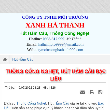
CÔNG TY TNHH MÔI TRƯỜNG
XANH HÀ THÀNH
Hút Hầm Cầu, Thông Cống Nghẹt
Hotline
:
0935 812 999
Mr.Thành
Email
:
hathanhpro9999@gmail.com
Web
:
ctymoitruonghathanh999.com
Hút Hầm Cầu
THÔNG CỐNG NGHẸT, HÚT HẦM CẦU BẠC
LIÊU
|
:
Thứ ba - 19/07/2022 21:28
1326
Dịch vụ
Thông Cống Nghẹt
, Hút
Hầm Cầu
giá rẻ tại khu vực
Bạc
Liêu
luôn sẵn sang phục vụ quý khách nhanh và đảm bảo uy tín,