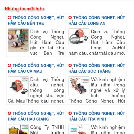
Những tin mới hơn
THÔNG CỐNG NGHẸT, HÚT
THÔNG CỐNG NGHẸT, HÚT
HẦM CẦU BẾN TRE
HẦM CẦU LONG AN
Dịch vụ Thông
Dịch vụ Thông
Cống Nghẹt,
Cống Nghẹt,
Hút Hầm Cầu
Hút Hầm Cầu
giá rẻ tại khu
Long AnHút
vực Bến Tre
hầm cầu, chất thải dầu mỡ,
luôn sẵn sang phục vụ quý
chất thải công nghiệpHút
khách nhanh và đảm bảo
bể phốt, hố ga, cống
THÔNG CỐNG NGHẸT, HÚT
THÔNG CỐNG NGHẸT, HÚT
uy tín, chất lượng hài long
rãnhNạo vét hố ga,đường
HẦM CẦU CÀ MAU
HẦM CẦU SÓC TRĂNG
quý...
cống...
Dịch vụ Thông
Với kinh nghiệm
cầu nghẹt,
lâu năm trong
thông cống
nghề và xử lý
nghẹt khu vực
tình huống
Cà MauThông cầu nghẹt,
Thông Cống Nghẹt, Hút
thông cống nghẹtThông
Hầm Cầu, sự cố nghẹt cầu
cống nghẹt toilet, bể phốt,
cống nhanh chóng, kịp thời
THÔNG CỐNG NGHẸT, HÚT
THÔNG CỐNG NGHẸT, HÚT
chậu rửa, thoát sàn, các...
đảm bảo vệ sinh. Hút...
HẦM CẦU HẬU GIANG
HẦM CẦU TRÀ VINH
Công Ty TNHH
Với kinh nghiệm
Môi Trường
lâu năm trong