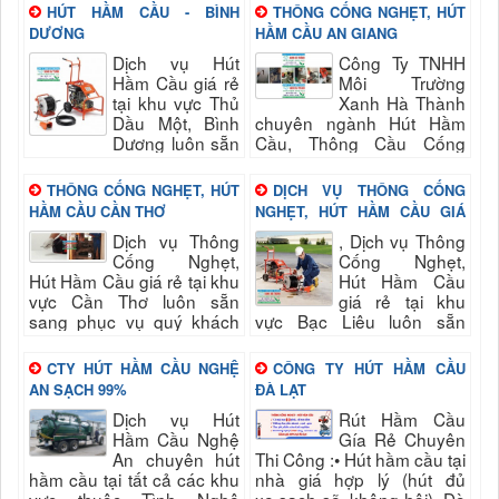
HÚT HẦM CẦU - BÌNH
THÔNG CỐNG NGHẸT, HÚT
DƯƠNG
HẦM CẦU AN GIANG
Dịch vụ Hút
Công Ty TNHH
Hầm Cầu giá rẻ
Môi Trường
tại khu vực Thủ
Xanh Hà Thành
Dầu Một, Bình
chuyên ngành Hút Hầm
Dương luôn sẵn
Cầu, Thông Cầu Cống
sang phục vụ quý khách
Nghẹt, vệ sinh môi trường
nhanh và đảm bảo uy tín,
khu vực An Giang và các
THÔNG CỐNG NGHẸT, HÚT
DỊCH VỤ THÔNG CỐNG
chất lượng hài long quý
khu vực lân cận cùng...
HẦM CẦU CẦN THƠ
NGHẸT, HÚT HẦM CẦU GIÁ
khách...
RẺ TẠI BẠC LIÊU
Dịch vụ Thông
, Dịch vụ Thông
Cống Nghẹt,
Cống Nghẹt,
Hút Hầm Cầu giá rẻ tại khu
Hút Hầm Cầu
vực Cần Thơ luôn sẵn
giá rẻ tại khu
sang phục vụ quý khách
vực Bạc Liêu luôn sẵn
nhanh và đảm bảo uy tín,
sang phục vụ quý khách
chất lượng hài long quý...
nhanh và đảm bảo uy tín,
CTY HÚT HẦM CẦU NGHỆ
CÔNG TY HÚT HẦM CẦU
chất lượng hài long quý...
AN SẠCH 99%
ĐÀ LẠT
Dịch vụ Hút
Rút Hầm Cầu
Hầm Cầu Nghệ
Gía Rẻ Chuyên
An chuyên hút
Thi Công :• Hút hầm cầu tại
hầm cầu tại tất cả các khu
nhà giá hợp lý (hút đủ