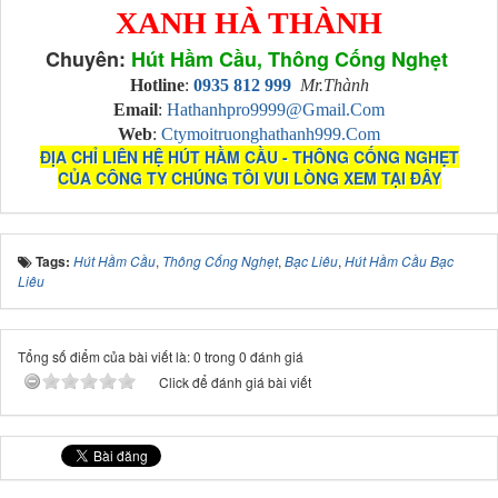
XANH HÀ THÀNH
Chuyên:
Hút Hầm Cầu, Thông Cống Nghẹt
Hotline
:
0935 812 999
Mr.Thành
Email
:
Hathanhpro9999@gmail.com
Web
:
Ctymoitruonghathanh999.com
ĐỊA CHỈ LIÊN HỆ HÚT HẦM CẦU - THÔNG CỐNG NGHẸT
CỦA CÔNG TY CHÚNG TÔI VUI LÒNG XEM TẠI ĐÂY
Tags:
Hút Hầm Cầu
,
Thông Cống Nghẹt
,
Bạc Liêu
,
Hút Hầm Cầu Bạc
Liêu
Tổng số điểm của bài viết là: 0 trong 0 đánh giá
Click để đánh giá bài viết