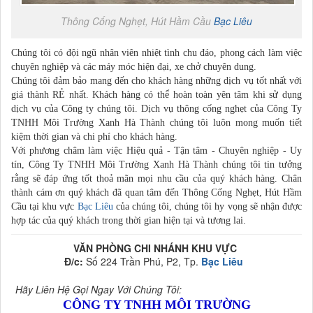
Thông Cống Nghẹt, Hút Hầm Cầu
Bạc Liêu
Chúng tôi có đội ngũ nhân viên nhiệt tình chu đáo, phong cách làm việc
chuyên nghiệp và các máy móc hiện đại, xe chở chuyên dung.
Chúng tôi đảm bảo mang đến cho khách hàng những dịch vụ tốt nhất với
giá thành RẺ nhất. Khách hàng có thể hoàn toàn yên tâm khi sử dụng
dịch vụ của Công ty chúng tôi. Dịch vụ thông cống nghẹt của Công Ty
TNHH Môi Trường Xanh Hà Thành chúng tôi luôn mong muốn tiết
kiệm thời gian và chi phí cho khách hàng.
Với phương châm làm việc Hiệu quả - Tận tâm - Chuyên nghiệp - Uy
tín, Công Ty TNHH Môi Trường Xanh Hà Thành chúng tôi tin tưởng
rằng sẽ đáp ứng tốt thoả mãn mọi nhu cầu của quý khách hàng. Chân
thành cám ơn quý khách đã quan tâm đến Thông Cống Nghẹt, Hút Hầm
Cầu tại khu vực
Bạc Liêu
của chúng tôi, chúng tôi hy vọng sẽ nhận được
hợp tác của quý khách trong thời gian hiện tại và tương lai.
VĂN PHÒNG CHI NHÁNH KHU VỰC
Đ/c:
Số 224 Trần Phú, P2, Tp.
Bạc Liêu
Hãy Liên Hệ Gọi Ngay Với Chúng Tôi:
CÔNG TY TNHH MÔI TRƯỜNG