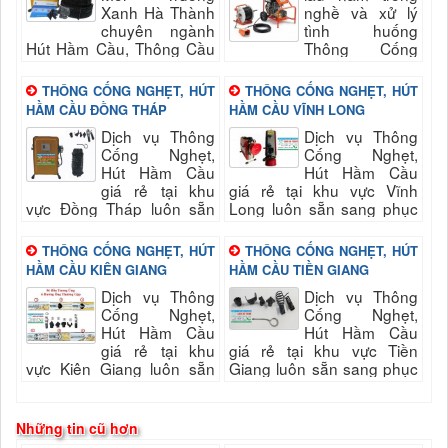
Xanh Hà Thành
nghề và xử lý
chuyên ngành
tình huống
Hút Hầm Cầu, Thông Cầu
Thông Cống
Cống Nghẹt, vệ sinh môi
Nghẹt, Hút Hầm Cầu, sự
trường khu vực Hậu Giang
cố nghẹt cầu cống nhanh
THÔNG CỐNG NGHẸT, HÚT
THÔNG CỐNG NGHẸT, HÚT
và các khu vực lân cận
chóng, kịp thời đảm bảo vệ
HẦM CẦU ĐỒNG THÁP
HẦM CẦU VĨNH LONG
cùng...
sinh. Hút...
Dịch vụ Thông
Dịch vụ Thông
Cống Nghẹt,
Cống Nghẹt,
Hút Hầm Cầu
Hút Hầm Cầu
giá rẻ tại khu
giá rẻ tại khu vực Vĩnh
vực Đồng Tháp luôn sẵn
Long luôn sẵn sang phục
sang phục vụ quý khách
vụ quý khách nhanh và
nhanh và đảm bảo uy tín,
đảm bảo uy tín, chất lượng
THÔNG CỐNG NGHẸT, HÚT
THÔNG CỐNG NGHẸT, HÚT
chất lượng hài lòng quý...
hài lòng quý...
HẦM CẦU KIÊN GIANG
HẦM CẦU TIỀN GIANG
Dịch vụ Thông
Dịch vụ Thông
Cống Nghẹt,
Cống Nghẹt,
Hút Hầm Cầu
Hút Hầm Cầu
giá rẻ tại khu
giá rẻ tại khu vực Tiền
vực Kiên Giang luôn sẵn
Giang luôn sẵn sang phục
sang phục vụ quý khách
vụ quý khách nhanh và
nhanh và đảm bảo uy tín,
đảm bảo uy tín, chất lượng
chất lượng hài lòng quý...
hài lòng quý...
Những tin cũ hơn