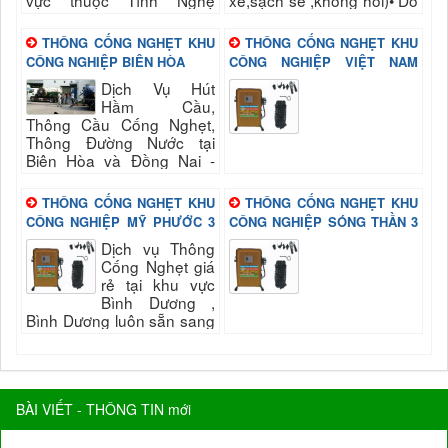
vực thuộc Tình Nghệ
xe,sạch sẽ ,không hôi)• Dò
AnChuyên: Hút Hầm Cầu -
tìm hầm cầu bằng máy
Thông tắc cống ở Nghệ An
không đục phá,thi công...
THÔNG CỐNG NGHẸT KHU
THÔNG CỐNG NGHẸT KHU
với nhiều năm...
CÔNG NGHIỆP BIÊN HÒA
CÔNG NGHIỆP VIỆT NAM
SINGAPORE BÌNH DƯƠNG
Dịch Vụ Hút
Hầm Cầu,
Thông Cầu Cống Nghẹt,
Thông Đường Nước tại
Biên Hòa và Đồng Nai -
Công Ty TNHH Môi Trường
Xanh Hà Thànhng cấp cho
THÔNG CỐNG NGHẸT KHU
THÔNG CỐNG NGHẸT KHU
khách hàng...
CÔNG NGHIỆP MỸ PHƯỚC 3
CÔNG NGHIỆP SÓNG THẦN 3
BÌNH DƯƠNG
BÌNH DƯƠNG
Dịch vụ Thông
Cống Nghẹt giá
rẻ tại khu vực
Bình Dương ,
Bình Dương luôn sẵn sang
phục vụ quý khách nhanh
và đảm bảo uy tín, chất
lượng hài long quý...
BÀI VIẾT - THÔNG TIN mới