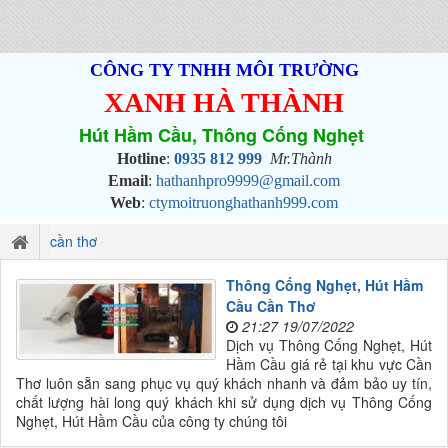
CÔNG TY TNHH MÔI TRƯỜNG
XANH HÀ THÀNH
Hút Hầm Cầu, Thông Cống Nghẹt
Hotline
:
0935 812 999
Mr.Thành
Email
:
hathanhpro9999@gmail.com
Web
:
ctymoitruonghathanh999.com
cần thơ
Thông Cống Nghẹt, Hút Hầm
Cầu Cần Thơ
21:27 19/07/2022
Dịch vụ Thông Cống Nghẹt, Hút
Hầm Cầu giá rẻ tại khu vực Cần
Thơ luôn sẵn sang phục vụ quý khách nhanh và đảm bảo uy tín,
chất lượng hài long quý khách khi sử dụng dịch vụ Thông Cống
Nghẹt, Hút Hầm Cầu của công ty chúng tôi