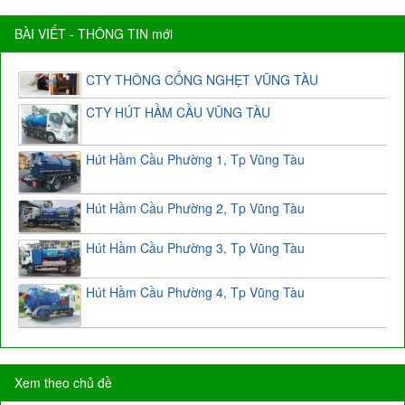
BÀI VIẾT - THÔNG TIN mới
CTY THÔNG CỐNG NGHẸT VŨNG TÀU
CTY HÚT HẦM CẦU VŨNG TÀU
Hút Hầm Cầu Phường 1, Tp Vũng Tàu
Hút Hầm Cầu Phường 2, Tp Vũng Tàu
Hút Hầm Cầu Phường 3, Tp Vũng Tàu
Hút Hầm Cầu Phường 4, Tp Vũng Tàu
Xem theo chủ đề