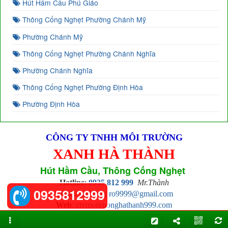
Hút Hầm Cầu Phú Giáo
Thông Cống Nghẹt Phường Chánh Mỹ
Phường Chánh Mỹ
Thông Cống Nghẹt Phường Chánh Nghĩa
Phường Chánh Nghĩa
Thông Cống Nghẹt Phường Định Hòa
Phường Định Hòa
CÔNG TY TNHH MÔI TRƯỜNG
XANH HÀ THÀNH
Hút Hầm Cầu, Thông Cống Nghẹt
Hotline
:
0935 812 999
Mr.Thành
0935812999
Email
:
hathanhpro9999@gmail.com
Web
:
ctymoitruonghathanh999.com