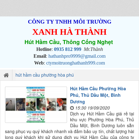
CÔNG TY TNHH MÔI TRƯỜNG
XANH HÀ THÀNH
Hút Hầm Cầu, Thông Cống Nghẹt
Hotline
:
0935 812 999
Mr.Thành
Email
:
hathanhpro9999@gmail.com
Web
:
ctymoitruonghathanh999.com
hút hầm cầu phường hòa phú
Hút Hầm Cầu Phường Hòa
Phú, Thủ Dầu Một, Bình
Dương
15:30 19/09/2020
Dịch vụ Hút Hầm Cầu giá rẻ tại
khu vực Phường Hòa Phú, Thủ
Dầu Một, Bình Dương luôn sẵn
sang phục vụ quý khách nhanh và đảm bảo uy tín, chất lượng hài
long quý khách khi sử dụng dịch vụ Hút Hầm Cầu của công ty