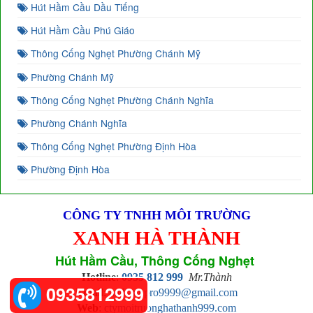
Hút Hầm Cầu Dầu Tiếng
Hút Hầm Cầu Phú Giáo
Thông Cống Nghẹt Phường Chánh Mỹ
Phường Chánh Mỹ
Thông Cống Nghẹt Phường Chánh Nghĩa
Phường Chánh Nghĩa
Thông Cống Nghẹt Phường Định Hòa
Phường Định Hòa
CÔNG TY TNHH MÔI TRƯỜNG
XANH HÀ THÀNH
Hút Hầm Cầu, Thông Cống Nghẹt
Hotline
:
0935 812 999
Mr.Thành
0935812999
Email
:
hathanhpro9999@gmail.com
Web
:
ctymoitruonghathanh999.com