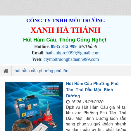
CÔNG TY TNHH MÔI TRƯỜNG
XANH HÀ THÀNH
Hút Hầm Cầu, Thông Cống Nghẹt
Hotline
:
0935 812 999
Mr.Thành
Email
:
hathanhpro9999@gmail.com
Web
:
ctymoitruonghathanh999.com
hút hầm cầu phường phú tân
Hút Hầm Cầu Phường Phú
Tân, Thủ Dầu Một, Bình
Dương
15:26 19/09/2020
Dịch vụ Hút Hầm Cầu giá rẻ tại
khu vực Phường Phú Tân, Thủ
Dầu Một, Bình Dương luôn sẵn
sang phục vụ quý khách nhanh
và đảm bảo uy tín, chất lượng