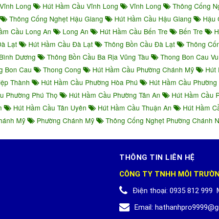
Vĩnh Long
Hút Hầm Cầu Vĩnh Long
Vĩnh Long
Thông Cống N
Thông Cống Nghẹt Hậu Giang
Hút Hầm Cầu Hậu Giang
Hậu 
ầm Cầu Long An
Long An
Hút Hầm Cầu Bến Tre
Bến Tre
H
Đà Lạt
Hút Hầm Cầu Đà Lạt
Thông Bồn Cầu Đà Lạt
Thông Cốn
Bình Dương
Thông Bồn Cầu Ba Rịa Vũng Tàu
Thong Bon Cau Vu
g Bon Cau
Thong Cong
Hút Hầm Cầu Phường Chánh Mỹ
Hút 
iệp Thành
Hút Hầm Cầu Phường Hòa Phú
Hút Hầm Cầu Phường
u Phường Phú Thọ
Hút Hầm Cầu Phường Tân An
Hút Hầm Cầu P
An
Hút Hầm Cầu Tân Uyên
Hút Hầm Cầu Thuận An
Hút Hầm Cầ
Chánh Mỹ
Phường Chánh Mỹ
Thông Cống Nghẹt Phường Chánh 
THÔNG TIN LIÊN HỆ
CÔNG TY TNHH MÔI TRƯỜ
Điện thoại:
0935 812 999
Email:
hathanhpro9999@g