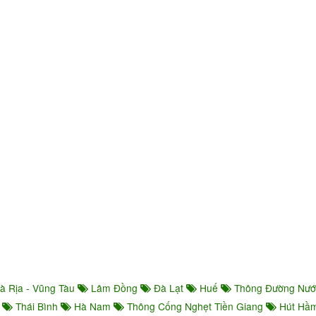
à Rịa - Vũng Tàu
Lâm Đồng
Đà Lạt
Huế
Thông Đường Nư
ọ
Thái Bình
Hà Nam
Thông Cống Nghẹt Tiền Giang
Hút Hầm