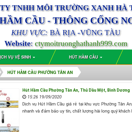
TY TNHH MÔI TRƯỜNG XANH HÀ
 HẦM CẦU - THÔNG CỐNG N
KHU VỰC:
BÀ RỊA -VŨNG TÀU
Website
:
ctymoitruonghathanh999.com
ỊCH VỤ VỆ SINH
HÚT HẦM CẦU
HÚT HẦM CẦU PHƯỜNG TÂN AN
Hút Hầm Cầu Phường Tân An, Thủ Dầu Một, Bình Dương
15:26 19/09/2020
Dịch vụ Hút Hầm Cầu giá rẻ tại khu vực Phường Tân An
nhanh và đảm bảo uy tín, chất lượng hài long quý khách