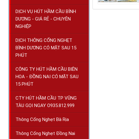
DỊCH VỤ HÚT HẦM CẦU BÌNH
DƯƠNG - GIÁ RẺ - CHUYÊN
NGHIỆP
DỊCH THÔNG CỐNG NGHẸT
BÌNH DƯƠNG CÓ MẶT SAU 15
PHÚT
CÔNG TY HÚT HẦM CẦU BIÊN
HOA - ĐỒNG NAI CÓ MẶT SAU
15 PHÚT
CTY HÚT HẦM CẦU TP VŨNG
TÀU GỌI NGAY O935.812.999
Thông Cống Nghẹt Bà Rịa
Thông Cống Nghẹt Đồng Nai