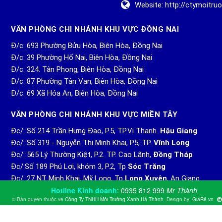
Website:
http://ctymoitr
VĂN PHÒNG CHI NHÁNH KHU VỰC ĐỒNG NAI
Đ/c: 693 Phường Bửu Hòa, Biên Hòa, Đồng Nai
Đ/c: 39 Phường Hố Nai, Biên Hòa, Đồng Nai
Đ/c: 324. Tân Phong, Biên Hòa, Đồng Nai
Đ/c: 87 Phường Tân Vạn, Biên Hòa, Đồng Nai
Đ/c: 69 Xã Hóa An, Biên Hòa, Đồng Nai
VĂN PHÒNG CHI NHÁNH KHU VỰC MIỀN TÂY
Đc/: Số 214 Trần Hưng Đạo, P.5, TP.Vị Thanh.
Hậu Giang
Đc/: Số 319 - Nguyễn Thị Minh Khai, P5, TP.
Vĩnh Long
Đc/: 565 Lý Thường Kiệt, P.2. TP. Cao Lãnh,
Đồng Tháp
Đc/:Số 189 Phú Lợi, khóm 3, P.2, Tp
Sóc Trăng
Đc/: 27 NT Minh Khai, Mỹ Long, Tp
Long Xuyên
, An Giang
Hotline Kinh doanh
:
0935 812 999
Mr Thành
© Bản quyền thuộc về
Công Ty TNHH Môi Trường Xanh Hà Thành
.
Design by:
GiáRẻ.vn