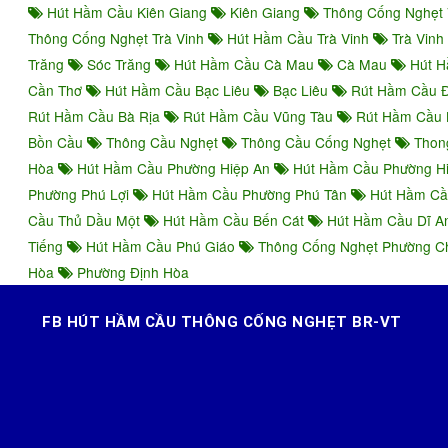
Hút Hầm Cầu Kiên Giang
Kiên Giang
Thông Cống Nghẹt 
Thông Cống Nghẹt Trà Vinh
Hút Hầm Cầu Trà Vinh
Trà Vinh
Trăng
Sóc Trăng
Hút Hầm Cầu Cà Mau
Cà Mau
Hút H
Cần Thơ
Hút Hầm Cầu Bạc Liêu
Bạc Liêu
Rút Hầm Cầu 
Rút Hầm Cầu Bà Rịa
Rút Hầm Cầu Vũng Tàu
Rút Hầm Cầu 
Bồn Cầu
Thông Cầu Nghẹt
Thông Cầu Cống Nghẹt
Thon
Hòa
Hút Hầm Cầu Phường Hiệp An
Hút Hầm Cầu Phường H
Phường Phú Lợi
Hút Hầm Cầu Phường Phú Tân
Hút Hầm Cầ
Cầu Thủ Dầu Một
Hút Hầm Cầu Bến Cát
Hút Hầm Cầu Dĩ 
Tiếng
Hút Hầm Cầu Phú Giáo
Thông Cống Nghẹt Phường 
Hòa
Phường Định Hòa
FB HÚT HẦM CẦU THÔNG CỐNG NGHẸT BR-VT