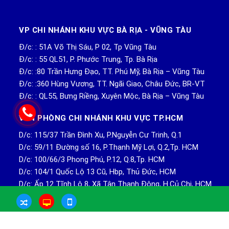
VP CHI NHÁNH KHU VỰC BÀ RỊA - VŨNG TÀU
Đ/c: : 51A Võ Thị Sáu, P 02, Tp Vũng Tàu
Đ/c: : 55 QL51, P. Phước Trung, Tp. Bà Rịa
Đ/c: :80 Trần Hưng Đạo, TT. Phú Mỹ, Bà Rịa – Vũng Tàu
Đ/c: :360 Hùng Vương, TT. Ngãi Giao, Châu Đức, BR-VT
Đ/c: : QL55, Bưng Riềng, Xuyên Mộc, Bà Rịa – Vũng Tàu
VĂN PHÒNG CHI NHÁNH KHU VỰC TP.HCM
D/c: 115/37 Trần Đình Xu, P.Nguyễn Cư Trinh, Q.1
D/c: 59/11 Đường số 16, P.Thạnh Mỹ Lợi, Q.2,Tp. HCM
D/c: 100/66/3 Phong Phú, P.12, Q.8,Tp. HCM
D/c: 104/1 Quốc Lộ 13 Cũ, Hbp, Thủ Đức, HCM
D/c: Ấp 12 Tĩnh Lộ 8, Xã Tân Thạnh Đông, H.Củ Chi, HCM