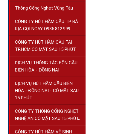
Thông Cống Nghẹt Vũng Tàu
CÔNG TY HÚT HẦM CẦU TP BÀ
RỊA GỌI NGAY O935.812.999
CÔNG TY HÚT HẦM CẦU TẠI
TP.HCM CÓ MẶT SAU 15 PHÚT
DỊCH VỤ THÔNG TẮC BỒN CẦU
BIÊN HÒA - ĐỒNG NAI
DỊCH VỤ HÚT HẦM CẦU BIÊN
HÒA - ĐỒNG NAI - CÓ MẶT SAU
15 PHÚT
CÔNG TY THÔNG CỐNG NGHẸT
NGHỆ AN CÓ MẶT SAU 15 PHÚT
CÔNG TY HÚT HẦM VỆ SINH