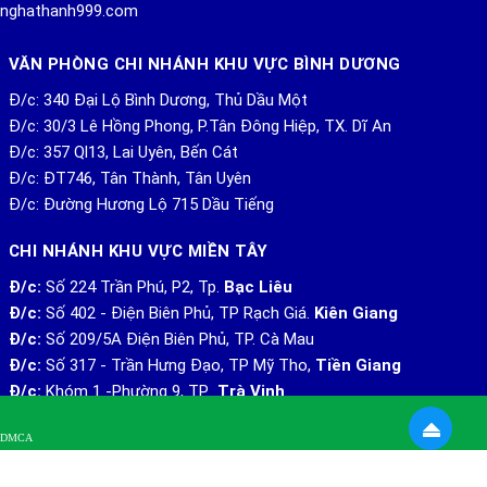
uonghathanh999.com
VĂN PHÒNG CHI NHÁNH KHU VỰC BÌNH DƯƠNG
Đ/c: 340 Đại Lộ Bình Dương, Thủ Dầu Một
Đ/c: 30/3 Lê Hồng Phong, P.Tân Đông Hiệp, TX. Dĩ An
Đ/c: 357 Ql13, Lai Uyên, Bến Cát
Đ/c: ĐT746, Tân Thành, Tân Uyên
Đ/c: Đường Hương Lộ 715 Dầu Tiếng
CHI NHÁNH KHU VỰC MIỀN TÂY
Đ/c:
Số 224 Trần Phú, P2, Tp.
Bạc Liêu
Đ/c:
Số 402 - Điện Biên Phủ, TP Rạch Giá.
Kiên Giang
Đ/c:
Số 209/5A Điện Biên Phủ, TP. Cà Mau
Đ/c:
Số 317 - Trần Hưng Đạo, TP Mỹ Tho,
Tiền Giang
Đ/c:
Khóm 1 -Phường 9, TP
Trà Vinh
Đ/c:
Số 214 Trần Hưng Đạo, P.5, TP.
Bến Tre
DMCA