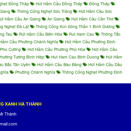
ghẹt Đồng Tháp
Hút Hầm Cầu Đồng Tháp
Đồng Tháp
Giang
Thông Cống Nghẹt Sóc Trăng
Hút Hầm Cầu Sóc
út Hầm Cầu An Giang
An Giang
Hút Hầm Cầu Cần Thơ
g Nghẹt Đà Lạt
Thông Cống Kcn Sóng Thần 1 Bình Dương
ng Tau
Rút Hầm Cầu Biên Hòa
Rut Ham Cau
Thông Tắc
Hầm Cầu Phường Chánh Nghĩa
Hút Hầm Cầu Phường Định
 Phú Cường
Hút Hầm Cầu Phường Phú Hòa
Hút Hầm Cầu
hường Tương Bình Hiệp
Hut Ham Cau Binh Duong
Hút Hầm
u Bắc Tân Uyên
Hút Hầm Cầu Bàu Bàng
Hút Hầm Cầu Dầu
Nghĩa
Phường Chánh Nghĩa
Thông Cống Nghẹt Phường Định
NG XANH HÀ THÀNH
Mr.Thành
mail.com