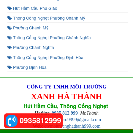
Hút Hầm Cầu Phú Giáo
Thông Cống Nghẹt Phường Chánh Mỹ
Phường Chánh Mỹ
Thông Cống Nghẹt Phường Chánh Nghĩa
Phường Chánh Nghĩa
Thông Cống Nghẹt Phường Định Hòa
Phường Định Hòa
CÔNG TY TNHH MÔI TRƯỜNG
XANH HÀ THÀNH
Hút Hầm Cầu, Thông Cống Nghẹt
Hotline
:
0935 812 999
Mr.Thành
0935812999
Email
:
hathanhpro9999@gmail.com
Web
:
ctymoitruonghathanh999.com