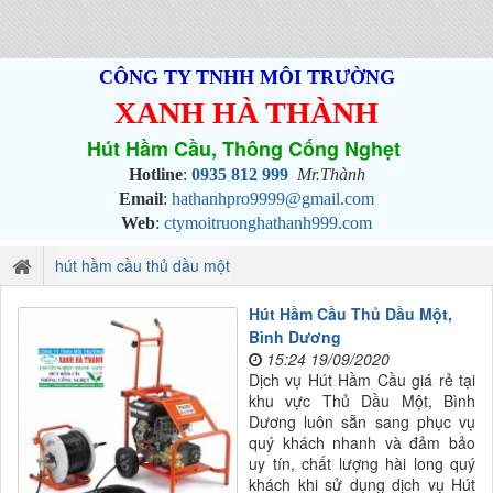
CÔNG TY TNHH MÔI TRƯỜNG
XANH HÀ THÀNH
Hút Hầm Cầu, Thông Cống Nghẹt
Hotline
:
0935 812 999
Mr.Thành
Email
:
hathanhpro9999@gmail.com
Web
:
ctymoitruonghathanh999.com
hút hầm cầu thủ dầu một
Hút Hầm Cầu Thủ Dầu Một,
Bình Dương
15:24 19/09/2020
Dịch vụ Hút Hầm Cầu giá rẻ tại
khu vực Thủ Dầu Một, Bình
Dương luôn sẵn sang phục vụ
quý khách nhanh và đảm bảo
uy tín, chất lượng hài long quý
khách khi sử dụng dịch vụ Hút