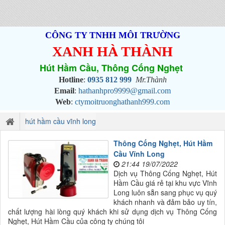
CÔNG TY TNHH MÔI TRƯỜNG
XANH HÀ THÀNH
Hút Hầm Cầu, Thông Cống Nghẹt
Hotline
:
0935 812 999
Mr.Thành
Email
:
hathanhpro9999@gmail.com
Web
:
ctymoitruonghathanh999.com
hút hầm cầu vĩnh long
Thông Cống Nghẹt, Hút Hầm
Cầu Vĩnh Long
21:44 19/07/2022
Dịch vụ Thông Cống Nghẹt, Hút
Hầm Cầu giá rẻ tại khu vực Vĩnh
Long luôn sẵn sang phục vụ quý
khách nhanh và đảm bảo uy tín,
chất lượng hài lòng quý khách khi sử dụng dịch vụ Thông Cống
Nghẹt, Hút Hầm Cầu của công ty chúng tôi