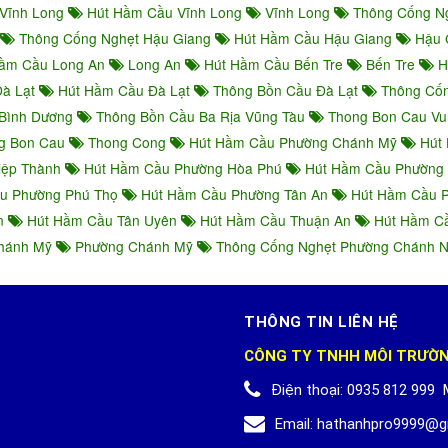
Vĩnh Long
Hút Hầm Cầu Vĩnh Long
Vĩnh Long
Thông Cống N
Thông Cống Nghẹt Hậu Giang
Hút Hầm Cầu Hậu Giang
Hậu 
ầm Cầu Long An
Long An
Hút Hầm Cầu Bến Tre
Bến Tre
H
Đà Lạt
Hút Hầm Cầu Đà Lạt
Thông Bồn Cầu Đà Lạt
Thông Cốn
Bình Dương
Thông Bồn Cầu Ba Rịa Vũng Tàu
Thong Bon Cau Vu
g Bon Cau
Thong Cong
Hút Hầm Cầu Phường Chánh Mỹ
Hút 
iệp Thành
Hút Hầm Cầu Phường Hòa Phú
Hút Hầm Cầu Phường
u Phường Phú Thọ
Hút Hầm Cầu Phường Tân An
Hút Hầm Cầu P
An
Hút Hầm Cầu Tân Uyên
Hút Hầm Cầu Thuận An
Hút Hầm Cầ
Chánh Mỹ
Phường Chánh Mỹ
Thông Cống Nghẹt Phường Chánh 
THÔNG TIN LIÊN HỆ
CÔNG TY TNHH MÔI TRƯỜ
Điện thoại:
0935 812 999
Email:
hathanhpro9999@g