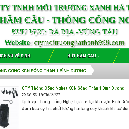
TY TNHH MÔI TRƯỜNG XANH HÀ
 HẦM CẦU - THÔNG CỐNG N
KHU VỰC:
BÀ RỊA -VŨNG TÀU
Website
:
ctymoitruonghathanh999.com
ỊCH VỤ VỆ SINH
HÚT HẦM CẦU
NG CỐNG KCN SÓNG THẦN 1 BÌNH DƯƠNG
CTY Thông Cống Nghẹt KCN Sóng Thần 1 Bình Dương
06:30 15/06/2021
Dịch vụ Thông Cống Nghẹt giá rẻ tại khu vực Bình Dư
đảm bảo uy tín, chất lượng hài long quý khách khi sử d