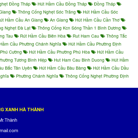
ghẹt Đồng Tháp
Hút Hầm Cầu Đồng Tháp
Đồng Tháp
Giang
Thông Cống Nghẹt Sóc Trăng
Hút Hầm Cầu Sóc
út Hầm Cầu An Giang
An Giang
Hút Hầm Cầu Cần Thơ
g Nghẹt Đà Lạt
Thông Cống Kcn Sóng Thần 1 Bình Dương
ng Tau
Rút Hầm Cầu Biên Hòa
Rut Ham Cau
Thông Tắc
Hầm Cầu Phường Chánh Nghĩa
Hút Hầm Cầu Phường Định
 Phú Cường
Hút Hầm Cầu Phường Phú Hòa
Hút Hầm Cầu
hường Tương Bình Hiệp
Hut Ham Cau Binh Duong
Hút Hầm
u Bắc Tân Uyên
Hút Hầm Cầu Bàu Bàng
Hút Hầm Cầu Dầu
Nghĩa
Phường Chánh Nghĩa
Thông Cống Nghẹt Phường Định
NG XANH HÀ THÀNH
Mr.Thành
mail.com