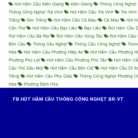
Hút Hầm Cầu Kiên Giang
Kiên Giang
Thông Cống Nghẹt 
Thông Cống Nghẹt Trà Vinh
Hút Hầm Cầu Trà Vinh
Trà Vinh
Trăng
Sóc Trăng
Hút Hầm Cầu Cà Mau
Cà Mau
Hút H
Cần Thơ
Hút Hầm Cầu Bạc Liêu
Bạc Liêu
Rút Hầm Cầu 
Rút Hầm Cầu Bà Rịa
Rút Hầm Cầu Vũng Tàu
Rút Hầm Cầu 
Bồn Cầu
Thông Cầu Nghẹt
Thông Cầu Cống Nghẹt
Thon
Hòa
Hút Hầm Cầu Phường Hiệp An
Hút Hầm Cầu Phường H
Phường Phú Lợi
Hút Hầm Cầu Phường Phú Tân
Hút Hầm Cầ
Cầu Thủ Dầu Một
Hút Hầm Cầu Bến Cát
Hút Hầm Cầu Dĩ 
Tiếng
Hút Hầm Cầu Phú Giáo
Thông Cống Nghẹt Phường 
Hòa
Phường Định Hòa
FB HÚT HẦM CẦU THÔNG CỐNG NGHẸT BR-VT