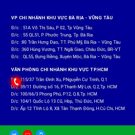
VP CHI NHÁNH KHU VỰC BÀ RỊA - VŨNG TÀU
Đ/c: : 51A Võ Thị Sáu, P 02, Tp Vũng Tàu
Đ/c: : 55 QL51, P. Phước Trung, Tp. Bà Rịa
Đ/c: :80 Trần Hưng Đạo, TT. Phú Mỹ, Bà Rịa – Vũng Tàu
Đ/c: :360 Hùng Vương, TT. Ngãi Giao, Châu Đức, BR-VT
Đ/c: : QL55, Bưng Riềng, Xuyên Mộc, Bà Rịa – Vũng Tàu
VĂN PHÒNG CHI NHÁNH KHU VỰC TP.HCM
D/c: 115/37 Trần Đình Xu, P.Nguyễn Cư Trinh, Q.1
D/c: 59/11 Đường số 16, P.Thạnh Mỹ Lợi, Q.2,Tp. HCM
D/c: 100/66/3 Phong Phú, P.12, Q.8,Tp. HCM
D/c: 104/1 Quốc Lộ 13 Cũ, Hbp, Thủ Đức, HCM
D/c: Ấp 12 Tĩnh Lộ 8, Xã Tân Thạnh Đông, H.Củ Chi, HCM