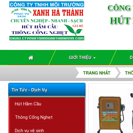
CÔNG 
HÚT
GIỚI THIỆU
D
TRANG NHẤT
THÔ
Tin Tức - Dịch Vụ
Hút Hầm Cầu
Thông Cống Nghẹt
Dịch vụ vệ sinh