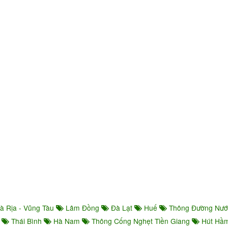
à Rịa - Vũng Tàu
Lâm Đồng
Đà Lạt
Huế
Thông Đường Nư
ọ
Thái Bình
Hà Nam
Thông Cống Nghẹt Tiền Giang
Hút Hầm