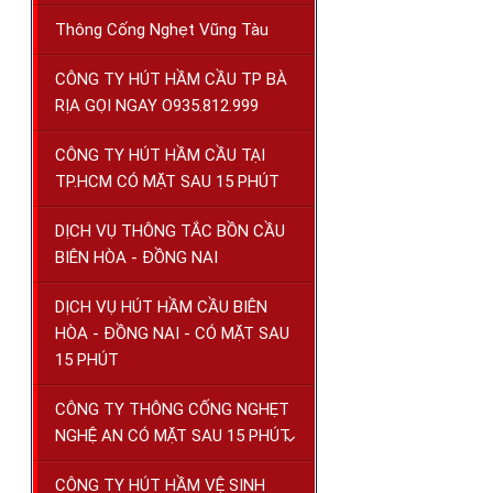
Thông Cống Nghẹt Vũng Tàu
CÔNG TY HÚT HẦM CẦU TP BÀ
RỊA GỌI NGAY O935.812.999
CÔNG TY HÚT HẦM CẦU TẠI
TP.HCM CÓ MẶT SAU 15 PHÚT
DỊCH VỤ THÔNG TẮC BỒN CẦU
BIÊN HÒA - ĐỒNG NAI
DỊCH VỤ HÚT HẦM CẦU BIÊN
HÒA - ĐỒNG NAI - CÓ MẶT SAU
15 PHÚT
CÔNG TY THÔNG CỐNG NGHẸT
NGHỆ AN CÓ MẶT SAU 15 PHÚT
CÔNG TY HÚT HẦM VỆ SINH