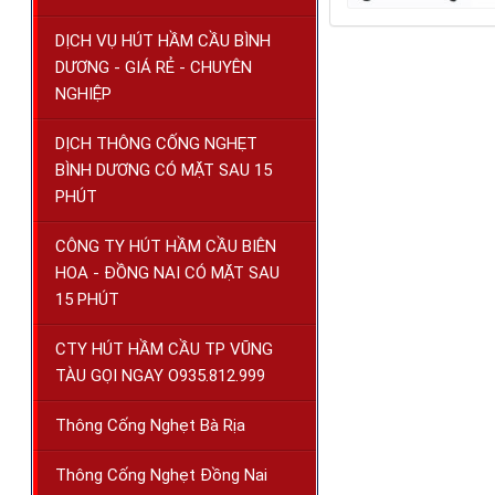
DỊCH VỤ HÚT HẦM CẦU BÌNH
DƯƠNG - GIÁ RẺ - CHUYÊN
NGHIỆP
DỊCH THÔNG CỐNG NGHẸT
BÌNH DƯƠNG CÓ MẶT SAU 15
PHÚT
CÔNG TY HÚT HẦM CẦU BIÊN
HOA - ĐỒNG NAI CÓ MẶT SAU
15 PHÚT
CTY HÚT HẦM CẦU TP VŨNG
TÀU GỌI NGAY O935.812.999
Thông Cống Nghẹt Bà Rịa
Thông Cống Nghẹt Đồng Nai