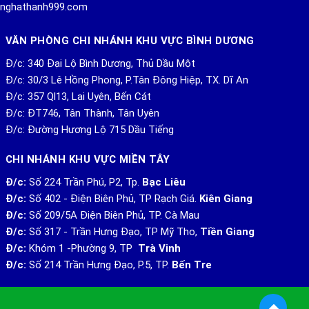
uonghathanh999.com
VĂN PHÒNG CHI NHÁNH KHU VỰC BÌNH DƯƠNG
Đ/c: 340 Đại Lộ Bình Dương, Thủ Dầu Một
Đ/c: 30/3 Lê Hồng Phong, P.Tân Đông Hiệp, TX. Dĩ An
Đ/c: 357 Ql13, Lai Uyên, Bến Cát
Đ/c: ĐT746, Tân Thành, Tân Uyên
Đ/c: Đường Hương Lộ 715 Dầu Tiếng
CHI NHÁNH KHU VỰC MIỀN TÂY
Đ/c:
Số 224 Trần Phú, P2, Tp.
Bạc Liêu
Đ/c:
Số 402 - Điện Biên Phủ, TP Rạch Giá.
Kiên Giang
Đ/c:
Số 209/5A Điện Biên Phủ, TP. Cà Mau
Đ/c:
Số 317 - Trần Hưng Đạo, TP Mỹ Tho,
Tiền Giang
Đ/c:
Khóm 1 -Phường 9, TP
Trà Vinh
Đ/c:
Số 214 Trần Hưng Đạo, P.5, TP.
Bến Tre