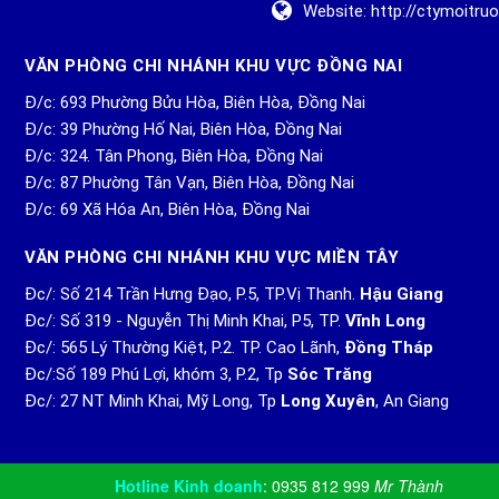
Website:
http://ctymoitr
VĂN PHÒNG CHI NHÁNH KHU VỰC ĐỒNG NAI
Đ/c: 693 Phường Bửu Hòa, Biên Hòa, Đồng Nai
Đ/c: 39 Phường Hố Nai, Biên Hòa, Đồng Nai
Đ/c: 324. Tân Phong, Biên Hòa, Đồng Nai
Đ/c: 87 Phường Tân Vạn, Biên Hòa, Đồng Nai
Đ/c: 69 Xã Hóa An, Biên Hòa, Đồng Nai
VĂN PHÒNG CHI NHÁNH KHU VỰC MIỀN TÂY
Đc/: Số 214 Trần Hưng Đạo, P.5, TP.Vị Thanh.
Hậu Giang
Đc/: Số 319 - Nguyễn Thị Minh Khai, P5, TP.
Vĩnh Long
Đc/: 565 Lý Thường Kiệt, P.2. TP. Cao Lãnh,
Đồng Tháp
Đc/:Số 189 Phú Lợi, khóm 3, P.2, Tp
Sóc Trăng
Đc/: 27 NT Minh Khai, Mỹ Long, Tp
Long Xuyên
, An Giang
Hotline Kinh doanh
:
0935 812 999
Mr Thành