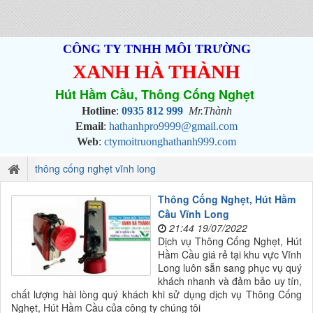
CÔNG TY TNHH MÔI TRƯỜNG
XANH HÀ THÀNH
Hút Hầm Cầu, Thông Cống Nghẹt
Hotline
:
0935 812 999
Mr.Thành
Email
:
hathanhpro9999@gmail.com
Web
:
ctymoitruonghathanh999.com
thông cống nghẹt vĩnh long
Thông Cống Nghẹt, Hút Hầm
Cầu Vĩnh Long
21:44 19/07/2022
Dịch vụ Thông Cống Nghẹt, Hút
Hầm Cầu giá rẻ tại khu vực Vĩnh
Long luôn sẵn sang phục vụ quý
khách nhanh và đảm bảo uy tín,
chất lượng hài lòng quý khách khi sử dụng dịch vụ Thông Cống
Nghẹt, Hút Hầm Cầu của công ty chúng tôi