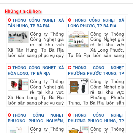
Những tin cũ hơn
THÔNG CỐNG NGHẸT XÃ
THÔNG CỐNG NGHẸT XÃ
TÂN HƯNG, TP BÀ RỊA
LONG PHƯỚC, TP BÀ RỊA
Công ty Thông
Công ty Thông
Cống Nghẹt giá
Cống Nghẹt giá
rẻ tại khu vực
rẻ tại khu vực
Xã Tân Hưng, Tp Bà Rịa
Xã Long Phước,
luôn sẵn sang phục vụ quý
Tp Bà Rịa luôn sẵn sang
khách nhanh và đảm bảo
phục vụ quý khách nhanh
uy tín, chất lượng hài long
và đảm bảo uy tín, chất
THÔNG CỐNG NGHẸT XÃ
THÔNG CỐNG NGHẸT
quý...
lượng hài long quý...
HÒA LONG, TP BÀ RỊA
PHƯỜNG PHƯỚC TRUNG, TP
BÀ RỊA
Công ty Thông
Công ty Thông
Cống Nghẹt giá
Cống Nghẹt giá
rẻ tại khu vực
rẻ tại khu vực
Xã Hòa Long, Tp Bà Rịa
Phường Phước
luôn sẵn sang phục vụ quý
Trung, Tp Bà Rịa luôn sẵn
khách nhanh và đảm bảo
sang phục vụ quý khách
uy tín, chất lượng hài long
nhanh và đảm bảo uy tín,
THÔNG CỐNG NGHẸT
THÔNG CỐNG NGHẸT
quý...
chất lượng hài long...
PHƯỜNG PHƯỚC NGUYÊN,
PHƯỜNG PHƯỚC HƯNG, TP
TP BÀ RỊA
BÀ RỊA
Công ty Thông
Công ty Thông