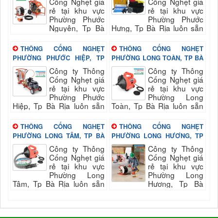
Cống Nghẹt giá
Cống Nghẹt giá
rẻ tại khu vực
rẻ tại khu vực
Phường Phước
Phường Phước
Nguyên, Tp Bà
Hưng, Tp Bà Rịa luôn sẵn
Rịa luôn sẵn sang phục vụ
sang phục vụ quý khách
quý khách nhanh và đảm
nhanh và đảm bảo uy tín,
THÔNG CỐNG NGHẸT
THÔNG CỐNG NGHẸT
bảo uy tín, chất lượng hài...
chất lượng hài long...
PHƯỜNG PHƯỚC HIỆP, TP
PHƯỜNG LONG TOÀN, TP BÀ
BÀ RỊA
RỊA
Công ty Thông
Công ty Thông
Cống Nghẹt giá
Cống Nghẹt giá
rẻ tại khu vực
rẻ tại khu vực
Phường Phước
Phường Long
Hiệp, Tp Bà Rịa luôn sẵn
Toàn, Tp Bà Rịa luôn sẵn
sang phục vụ quý khách
sang phục vụ quý khách
nhanh và đảm bảo uy tín,
nhanh và đảm bảo uy tín,
THÔNG CỐNG NGHẸT
THÔNG CỐNG NGHẸT
chất lượng hài long...
chất lượng hài long...
PHƯỜNG LONG TÂM, TP BÀ
PHƯỜNG LONG HƯƠNG, TP
RỊA
BÀ RỊA
Công ty Thông
Công ty Thông
Cống Nghẹt giá
Cống Nghẹt giá
rẻ tại khu vực
rẻ tại khu vực
Phường Long
Phường Long
Tâm, Tp Bà Rịa luôn sẵn
Hương, Tp Bà
sang phục vụ quý khách
Rịa luôn sẵn sang phục vụ
nhanh và đảm bảo uy tín,
quý khách nhanh và đảm
chất lượng hài long...
bảo uy tín, chất lượng hài