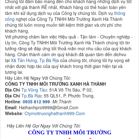
Chúng tôi đảm bảo mang đến cho khách hàng những dịch vụ tốt
nhất với giá thành RẺ nhất. Khách hàng có thể hoàn toàn yên
tâm khi sử dụng dịch vụ của Công ty chúng tôi. Dịch vụ
thông
cống
nghẹt của Công Ty TNHH Môi Trường Xanh Hà Thành
chúng tôi luôn mong muốn tiết kiệm thời gian và chi phí cho
khách hàng.
Với phương châm làm việc Hiệu quả - Tận tâm - Chuyên nghiệp -
Uy tín, Công Ty TNHH Môi Trường Xanh Hà Thành chúng tôi tin
tưởng rằng sẽ đáp ứng tốt thoả mãn mọi nhu cầu của quý khách
hàng. Chân thành cám ơn quý khách đã quan tâm đến dichvu
tại
Xã Tân Hưng
,
Tp Bà Rịa
của chúng tôi, chúng tôi hy vọng sẽ
nhận được hợp tác của quý khách trong thời gian hiện tại và
tương lai.
Hãy Liên Hệ Ngay Với Chúng Tôi:
CÔNG TY TNHH MÔI TRƯỜNG
XANH HÀ THÀNH
Địa Chỉ
Tp.Vũng Tàu
: 51A Võ Thị Sáu, P 02,
Địa Chỉ
Tp.Bà Rịa
:
55 QL51, P. Phước Trung,
Hotline
:
0935 812 999
Mr.Thành
Email
: Hathanhpro9999@Gmail.Com
Website
:
Ctymoitruonghathanh999.Com
Hãy Liên Hệ Gọi Ngay Với Chúng Tôi:
CÔNG TY TNHH MÔI TRƯỜNG