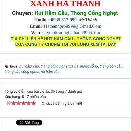
XANH HÀ THÀNH
Chuyên:
Hút Hầm Cầu, Thông Cống Nghẹt
Hotline
:
0935 812 999
Mr.Thành
Email
:
Hathanhpro9999@gmail.com
Web
:
Ctymoitruonghathanh999.com
ĐỊA CHỈ LIÊN HỆ HÚT HẦM CẦU - THÔNG CỐNG NGHẸT
CỦA CÔNG TY CHÚNG TÔI VUI LÒNG XEM TẠI ĐÂY
Tags:
hút hầm cầu
,
thông cống nghẹt bà rịa
,
thông cống
,
thông bồn cầu
,
thông cầu cống nghẹt
,
rút hầm cầu
Tổng số điểm của bài viết là: 35 trong 7 đánh giá
Xếp hạng:
5
-
7
phiếu bầu
Click để đánh giá bài viết