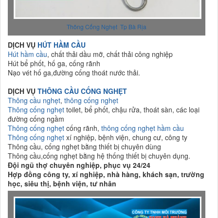
Thông Cống Nghẹt
Tp Bà Rịa
DỊCH VỤ
HÚT HẦM CẦU
Hút hầm cầu
, chất thải dầu mỡ, chất thải công nghiệp
Hút bể phốt, hố ga, cống rãnh
Nạo vét hố ga,đường cống thoát nước thải.
DỊCH VỤ
THÔNG CẦU CỐNG NGHẸT
Thông cầu nghẹt
,
thông cống nghẹt
Thông cống nghẹt
toilet, bể phốt, chậu rửa, thoát sàn, các loại
đường cống ngầm
Thông cống nghẹt
cống rãnh,
thông cống nghẹt
hầm cầu
Thông cống nghẹt
xí nghiệp, bệnh viện, chung cư, công ty
Thông cầu, cống nghẹt bằng thiết bị chuyên dùng
Thông cầu,cống nghẹt bằng hệ thống thiết bị chuyên dụng.
Đội ngũ thợ chuyên nghiệp, phục vụ 24/24
Hợp đồng công ty, xí nghiệp, nhà hàng, khách sạn, trường
học, siêu thị, bệnh viện, tư nhân