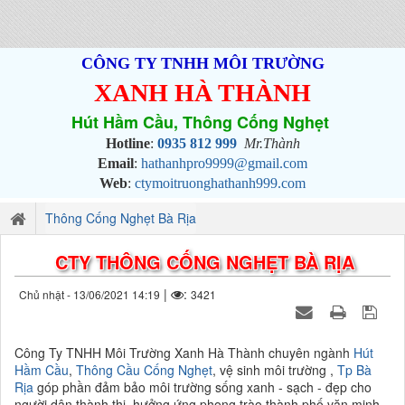
CÔNG TY TNHH MÔI TRƯỜNG
XANH HÀ THÀNH
Hút Hầm Cầu, Thông Cống Nghẹt
Hotline
:
0935 812 999
Mr.Thành
Email
:
hathanhpro9999@gmail.com
Web
:
ctymoitruonghathanh999.com
Thông Cống Nghẹt Bà Rịa
CTY THÔNG CỐNG NGHẸT BÀ RỊA
|
:
Chủ nhật - 13/06/2021 14:19
3421
Công Ty TNHH Môi Trường Xanh Hà Thành chuyên ngành
Hút
Hầm Cầu
,
Thông Cầu Cống Nghẹt
, vệ sinh môi trường ,
Tp Bà
Rịa
góp phần đảm bảo môi trường sống xanh - sạch - đẹp cho
người dân thành thị, hưởng ứng phong trào thành phố văn minh