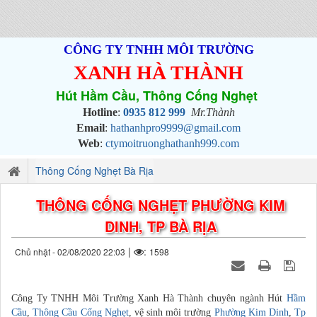
CÔNG TY TNHH MÔI TRƯỜNG
XANH HÀ THÀNH
Hút Hầm Cầu, Thông Cống Nghẹt
Hotline
:
0935 812 999
Mr.Thành
Email
:
hathanhpro9999@gmail.com
Web
:
ctymoitruonghathanh999.com
Thông Cống Nghẹt Bà Rịa
THÔNG CỐNG NGHẸT PHƯỜNG KIM
DINH, TP BÀ RỊA
|
:
Chủ nhật - 02/08/2020 22:03
1598
Công Ty TNHH Môi Trường Xanh Hà Thành chuyên ngành Hút
Hầm
Cầu
,
Thông Cầu Cống Nghẹt
, vệ sinh môi trường
Phường Kim Dinh
,
Tp