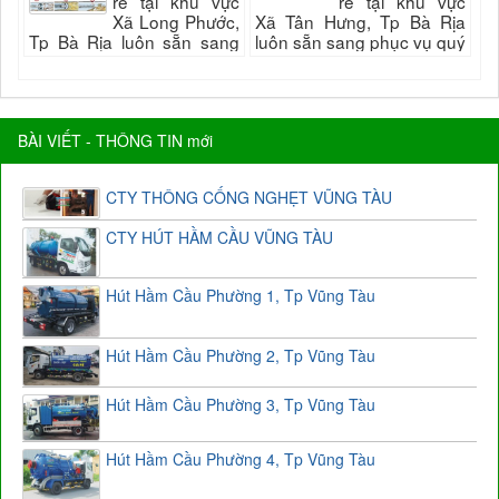
rẻ tại khu vực
rẻ tại khu vực
Xã Long Phước,
Xã Tân Hưng, Tp Bà Rịa
Tp Bà Rịa luôn sẵn sang
luôn sẵn sang phục vụ quý
phục vụ quý khách nhanh
khách nhanh và đảm bảo
và đảm bảo uy tín, chất
uy tín, chất lượng hài long
lượng hài long quý...
quý...
BÀI VIẾT - THÔNG TIN mới
CTY THÔNG CỐNG NGHẸT VŨNG TÀU
CTY HÚT HẦM CẦU VŨNG TÀU
Hút Hầm Cầu Phường 1, Tp Vũng Tàu
Hút Hầm Cầu Phường 2, Tp Vũng Tàu
Hút Hầm Cầu Phường 3, Tp Vũng Tàu
Hút Hầm Cầu Phường 4, Tp Vũng Tàu