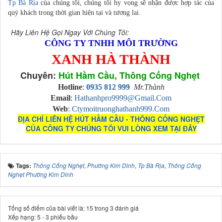
Tp Bà Rịa
của chúng tôi, chúng tôi hy vọng sẽ nhận được hợp tác của
quý khách trong thời gian hiện tại và tương lai.
Hãy Liên Hệ Gọi Ngay Với Chúng Tôi:
CÔNG TY TNHH MÔI TRƯỜNG
XANH HÀ THÀNH
Chuyên:
Hút Hầm Cầu, Thông Cống Nghẹt
Hotline
:
0935 812 999
Mr.Thành
Email
:
Hathanhpro9999@gmail.com
Web
:
Ctymoitruonghathanh999.com
ĐỊA CHỈ LIÊN HỆ HÚT HẦM CẦU - THÔNG CỐNG NGHẸT
CỦA CÔNG TY CHÚNG TÔI VUI LÒNG XEM TẠI ĐÂY
Tags:
Thông Cống Nghẹt
,
Phường Kim Dinh
,
Tp Bà Rịa
,
Thông Cống
Nghẹt Phường Kim Dinh
Tổng số điểm của bài viết là: 15 trong 3 đánh giá
Xếp hạng:
5
-
3
phiếu bầu