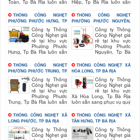
Toàn, Tp Bà Rịa luôn sẵn
Hiệp, Tp Bà Rịa luôn sẵn
sang phục vụ quý khách
sang phục vụ quý khách
nhanh và đảm bảo uy tín,
nhanh và đảm bảo uy tín,
THÔNG CỐNG NGHẸT
THÔNG CỐNG NGHẸT
chất lượng hài long...
chất lượng hài long...
PHƯỜNG PHƯỚC HƯNG, TP
PHƯỜNG PHƯỚC NGUYÊN,
BÀ RỊA
TP BÀ RỊA
Công ty Thông
Công ty Thông
Cống Nghẹt giá
Cống Nghẹt giá
rẻ tại khu vực
rẻ tại khu vực
Phường Phước
Phường Phước
Hưng, Tp Bà Rịa luôn sẵn
Nguyên, Tp Bà
sang phục vụ quý khách
Rịa luôn sẵn sang phục vụ
nhanh và đảm bảo uy tín,
quý khách nhanh và đảm
THÔNG CỐNG NGHẸT
THÔNG CỐNG NGHẸT XÃ
chất lượng hài long...
bảo uy tín, chất lượng hài...
PHƯỜNG PHƯỚC TRUNG, TP
HÒA LONG, TP BÀ RỊA
BÀ RỊA
Công ty Thông
Công ty Thông
Cống Nghẹt giá
Cống Nghẹt giá
rẻ tại khu vực
rẻ tại khu vực
Phường Phước
Xã Hòa Long, Tp Bà Rịa
Trung, Tp Bà Rịa luôn sẵn
luôn sẵn sang phục vụ quý
sang phục vụ quý khách
khách nhanh và đảm bảo
nhanh và đảm bảo uy tín,
uy tín, chất lượng hài long
THÔNG CỐNG NGHẸT XÃ
THÔNG CỐNG NGHẸT XÃ
chất lượng hài long...
quý...
LONG PHƯỚC, TP BÀ RỊA
TÂN HƯNG, TP BÀ RỊA
Công ty Thông
Công ty Thông
Cống Nghẹt giá
Cống Nghẹt giá