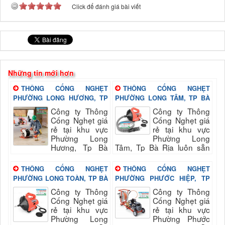
Click để đánh giá bài viết
Những tin mới hơn
THÔNG CỐNG NGHẸT
THÔNG CỐNG NGHẸT
PHƯỜNG LONG HƯƠNG, TP
PHƯỜNG LONG TÂM, TP BÀ
BÀ RỊA
RỊA
Công ty Thông
Công ty Thông
Cống Nghẹt giá
Cống Nghẹt giá
rẻ tại khu vực
rẻ tại khu vực
Phường Long
Phường Long
Hương, Tp Bà
Tâm, Tp Bà Rịa luôn sẵn
Rịa luôn sẵn sang phục vụ
sang phục vụ quý khách
quý khách nhanh và đảm
nhanh và đảm bảo uy tín,
THÔNG CỐNG NGHẸT
THÔNG CỐNG NGHẸT
bảo uy tín, chất lượng hài
chất lượng hài long...
PHƯỜNG LONG TOÀN, TP BÀ
PHƯỜNG PHƯỚC HIỆP, TP
long...
RỊA
BÀ RỊA
Công ty Thông
Công ty Thông
Cống Nghẹt giá
Cống Nghẹt giá
rẻ tại khu vực
rẻ tại khu vực
Phường Long
Phường Phước