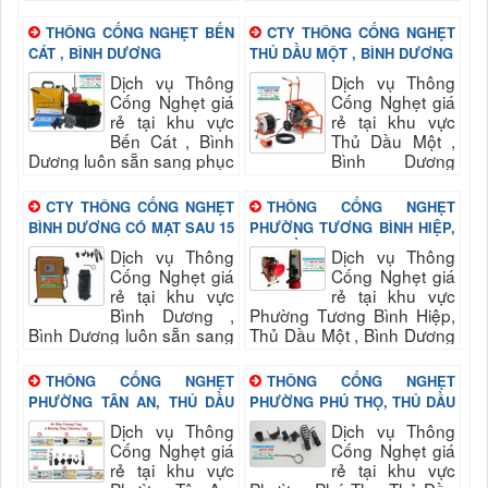
vụ quý khách nhanh và
khách nhanh và đảm bảo
đảm bảo uy tín, chất lượng
uy tín, chất lượng hài long
THÔNG CỐNG NGHẸT BẾN
CTY THÔNG CỐNG NGHẸT
hài long quý...
quý khách...
CÁT , BÌNH DƯƠNG
THỦ DẦU MỘT , BÌNH DƯƠNG
Dịch vụ Thông
Dịch vụ Thông
Cống Nghẹt giá
Cống Nghẹt giá
rẻ tại khu vực
rẻ tại khu vực
Bến Cát , Bình
Thủ Dầu Một ,
Dương luôn sẵn sang phục
Bình Dương
vụ quý khách nhanh và
luôn sẵn sang phục vụ quý
đảm bảo uy tín, chất lượng
khách nhanh và đảm bảo
CTY THÔNG CỐNG NGHẸT
THÔNG CỐNG NGHẸT
hài long quý...
uy tín, chất lượng hài long
BÌNH DƯƠNG CÓ MẠT SAU 15
PHƯỜNG TƯƠNG BÌNH HIỆP,
quý...
PHÚT
THỦ DẦU MỘT , BÌNH DƯƠNG
Dịch vụ Thông
Dịch vụ Thông
Cống Nghẹt giá
Cống Nghẹt giá
rẻ tại khu vực
rẻ tại khu vực
Bình Dương ,
Phường Tương Bình Hiệp,
Bình Dương luôn sẵn sang
Thủ Dầu Một , Bình Dương
phục vụ quý khách nhanh
luôn sẵn sang phục vụ quý
và đảm bảo uy tín, chất
khách nhanh và đảm bảo
THÔNG CỐNG NGHẸT
THÔNG CỐNG NGHẸT
lượng hài long quý...
uy tín,...
PHƯỜNG TÂN AN, THỦ DẦU
PHƯỜNG PHÚ THỌ, THỦ DẦU
MỘT , BÌNH DƯƠNG
MỘT , BÌNH DƯƠNG
Dịch vụ Thông
Dịch vụ Thông
Cống Nghẹt giá
Cống Nghẹt giá
rẻ tại khu vực
rẻ tại khu vực