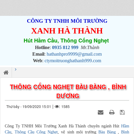
CÔNG TY TNHH MÔI TRƯỜNG
XANH HÀ THÀNH
Hút Hầm Cầu, Thông Cống Nghẹt
Hotline
:
0935 812 999
Mr.Thành
Email
:
hathanhpro9999@gmail.com
Web
:
ctymoitruonghathanh999.com
THÔNG CỐNG NGHẸT BÀU BÀNG , BÌNH
DƯƠNG
|
:
Thứ bảy - 19/09/2020 15:01
1585
Công Ty TNHH Môi Trường Xanh Hà Thành chuyên ngành Hút
Hầm
Cầu
,
Thông Cầu Cống Nghẹt
, vệ sinh môi trường
Bàu Bàng
,
Bình