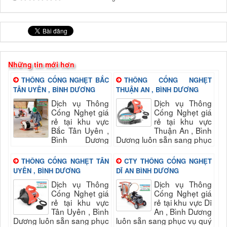
Những tin mới hơn
THÔNG CỐNG NGHẸT BẮC
THÔNG CỐNG NGHẸT
TÂN UYÊN , BÌNH DƯƠNG
THUẬN AN , BÌNH DƯƠNG
Dịch vụ Thông
Dịch vụ Thông
Cống Nghẹt giá
Cống Nghẹt giá
rẻ tại khu vực
rẻ tại khu vực
Bắc Tân Uyên ,
Thuận An , Bình
Bình Dương
Dương luôn sẵn sang phục
luôn sẵn sang phục vụ quý
vụ quý khách nhanh và
khách nhanh và đảm bảo
đảm bảo uy tín, chất lượng
THÔNG CỐNG NGHẸT TÂN
CTY THÔNG CỐNG NGHẸT
uy tín, chất lượng hài long
hài long quý...
UYÊN , BÌNH DƯƠNG
DĨ AN BÌNH DƯƠNG
quý...
Dịch vụ Thông
Dịch vụ Thông
Cống Nghẹt giá
Cống Nghẹt giá
rẻ tại khu vực
rẻ tại khu vực Dĩ
Tân Uyên , Bình
An , Bình Dương
Dương luôn sẵn sang phục
luôn sẵn sang phục vụ quý