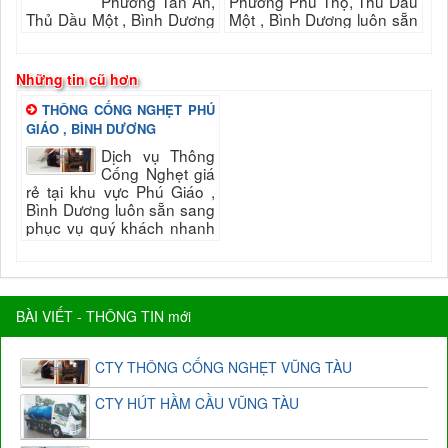
Phường Tân An,
Phường Phú Thọ, Thủ Dầu
Thủ Dầu Một , Bình Dương
Một , Bình Dương luôn sẵn
luôn sẵn sang phục vụ quý
sang phục vụ quý khách
khách nhanh và đảm bảo
nhanh và đảm bảo uy tín,
uy tín, chất...
chất...
Những tin cũ hơn
THÔNG CỐNG NGHẸT PHÚ
GIÁO , BÌNH DƯƠNG
Dịch vụ Thông
Cống Nghẹt giá
rẻ tại khu vực Phú Giáo ,
Bình Dương luôn sẵn sang
phục vụ quý khách nhanh
và đảm bảo uy tín, chất
lượng hài long quý...
BÀI VIẾT - THÔNG TIN mới
CTY THÔNG CỐNG NGHẸT VŨNG TÀU
CTY HÚT HẦM CẦU VŨNG TÀU