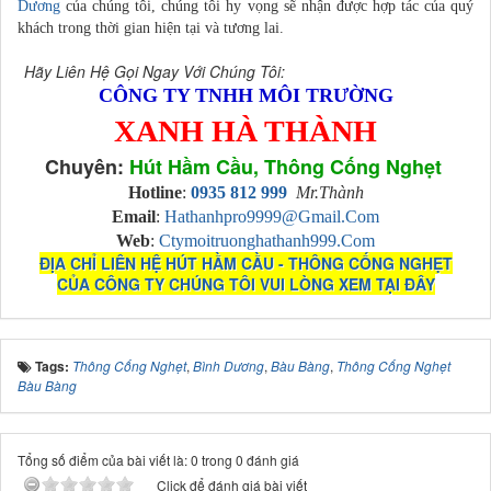
Dương
của chúng tôi, chúng tôi hy vọng sẽ nhận được hợp tác của quý
khách trong thời gian hiện tại và tương lai.
Hãy Liên Hệ Gọi Ngay Với Chúng Tôi:
CÔNG TY TNHH MÔI TRƯỜNG
XANH HÀ THÀNH
Chuyên:
Hút Hầm Cầu, Thông Cống Nghẹt
Hotline
:
0935 812 999
Mr.Thành
Email
:
Hathanhpro9999@gmail.com
Web
:
Ctymoitruonghathanh999.com
ĐỊA CHỈ LIÊN HỆ HÚT HẦM CẦU - THÔNG CỐNG NGHẸT
CỦA CÔNG TY CHÚNG TÔI VUI LÒNG XEM TẠI ĐÂY
Tags:
Thông Cống Nghẹt
,
Bình Dương
,
Bàu Bàng
,
Thông Cống Nghẹt
Bàu Bàng
Tổng số điểm của bài viết là: 0 trong 0 đánh giá
Click để đánh giá bài viết