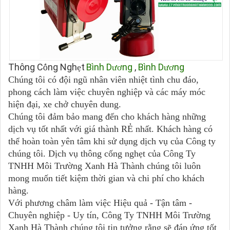
Thông C
ng Ngh
t
Bình D
ng
,
Bình D
ng
ố
ẹ
ươ
ươ
Chúng tôi có đội ngũ nhân viên nhiệt tình chu đáo,
phong cách làm việc chuyên nghiệp và các máy móc
hiện đại, xe chở chuyên dung.
Chúng tôi đảm bảo mang đến cho khách hàng những
dịch vụ tốt nhất với giá thành RẺ nhất. Khách hàng có
thể hoàn toàn yên tâm khi sử dụng dịch vụ của Công ty
chúng tôi. Dịch vụ thông cống nghẹt của Công Ty
TNHH Môi Trường Xanh Hà Thành chúng tôi luôn
mong muốn tiết kiệm thời gian và chi phí cho khách
hàng.
Với phương châm làm việc Hiệu quả - Tận tâm -
Chuyên nghiệp - Uy tín, Công Ty TNHH Môi Trường
Xanh Hà Thành chúng tôi tin tưởng rằng sẽ đáp ứng tốt