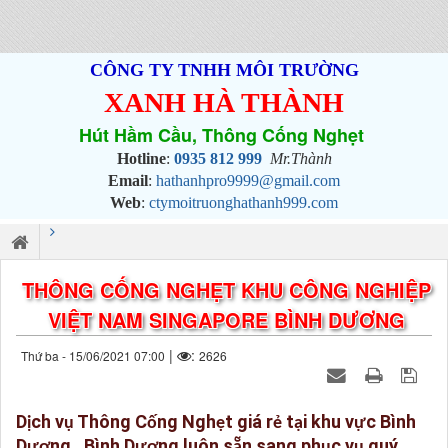
CÔNG TY TNHH MÔI TRƯỜNG
XANH HÀ THÀNH
Hút Hầm Cầu, Thông Cống Nghẹt
Hotline
:
0935 812 999
Mr.Thành
Email
:
hathanhpro9999@gmail.com
Web
:
ctymoitruonghathanh999.com
THÔNG CỐNG NGHẸT KHU CÔNG NGHIỆP
VIỆT NAM SINGAPORE BÌNH DƯƠNG
|
:
Thứ ba - 15/06/2021 07:00
2626
D
ch v
Thông C
ng Ngh
t giá r
t
i khu v
c Bình
ị
ụ
ố
ẹ
ẻ
ạ
ự
D
ng , B
ì
nh D
ng lu
ô
n s
n sang ph
c v
quý
ươ
ươ
ẵ
ụ
ụ