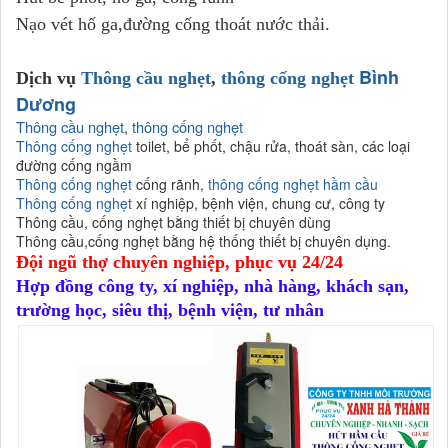
Nạo vét hố ga,đường cống thoát nước thải.
Bình
Dịch vụ
Thông cầu nghẹt
,
thông cống nghẹt
Dương
Thông cầu nghẹt
,
thông cống nghẹt
Thông cống nghẹt
toilet, bể phốt, chậu rửa, thoát sàn, các loại
đường cống ngầm
Thông cống nghẹt
cống rãnh,
thông cống nghẹt
hầm cầu
Thông cống nghẹt
xí nghiệp, bệnh viện, chung cư, công ty
Thông cầu, cống nghẹt bằng thiết bị chuyên dùng
Thông cầu,cống nghẹt bằng hệ thống thiết bị chuyên dụng.
Đội ngũ thợ chuyên nghiệp, phục vụ 24/24
Hợp đồng công ty, xí nghiệp, nhà hàng, khách sạn,
trường học, siêu thị, bệnh viện, tư nhân