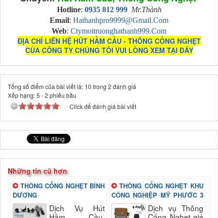
Hotline
:
0935 812 999
Mr.Thành
Email
:
Hathanhpro9999@gmail.com
Web
:
Ctymoitruonghathanh999.com
ĐỊA CHỈ LIÊN HỆ HÚT HẦM CẦU - THÔNG CỐNG NGHẸT
CỦA CÔNG TY CHÚNG TÔI VUI LÒNG XEM TẠI ĐÂY
Tổng số điểm của bài viết là: 10 trong 2 đánh giá
Xếp hạng:
5
-
2
phiếu bầu
Click để đánh giá bài viết
Những tin cũ hơn
THÔNG CỐNG NGHẸT BÌNH
THÔNG CỐNG NGHẸT KHU
DƯƠNG
CÔNG NGHIỆP MỸ PHƯỚC 3
BÌNH DƯƠNG
Dịch Vụ Hút
Dịch vụ Thông
Hầm Cầu,
Cống Nghẹt giá