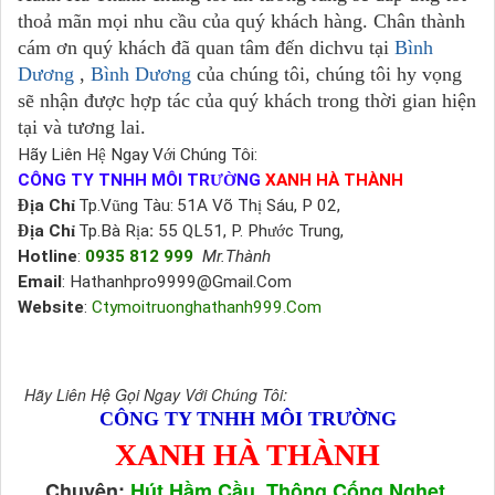
thoả mãn mọi nhu cầu của quý khách hàng. Chân thành
cám ơn quý khách đã quan tâm đến dichvu tại
Bình
Dương
,
Bình Dương
của chúng tôi, chúng tôi hy vọng
sẽ nhận được hợp tác của quý khách trong thời gian hiện
tại và tương lai.
Hãy Liên H
ệ
Ngay V
ớ
i Ch
ú
ng T
ô
i:
CÔNG TY TNHH MÔI TR
ƯỜ
NG
XANH HÀ THÀNH
Đị
a Ch
ỉ
Tp.V
ũ
ng T
à
u:
51A V
õ
Th
ị
S
á
u, P 02,
Đị
a Ch
ỉ
Tp.Bà R
ị
a
:
55 QL51, P. Ph
ướ
c Trung,
Hotline
:
0935 812 999
Mr.Thành
Email
: Hathanhpro9999@Gmail.Com
Website
:
Ctymoitruonghathanh999.Com
Hãy Liên Hệ Gọi Ngay Với Chúng Tôi:
CÔNG TY TNHH MÔI TRƯỜNG
XANH HÀ THÀNH
Chuyên:
Hút Hầm Cầu, Thông Cống Nghẹt