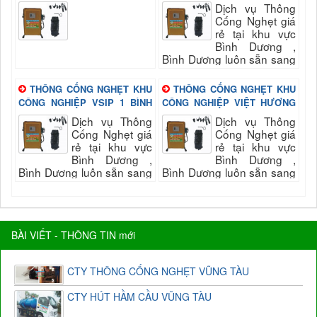
BÌNH DƯƠNG
BÌNH DƯƠNG
Dịch vụ Thông
Cống Nghẹt giá
rẻ tại khu vực
Bình Dương ,
Bình Dương luôn sẵn sang
phục vụ quý khách nhanh
và đảm bảo uy tín, chất
THÔNG CỐNG NGHẸT KHU
THÔNG CỐNG NGHẸT KHU
lượng hài long quý...
CÔNG NGHIỆP VSIP 1 BÌNH
CÔNG NGHIỆP VIỆT HƯƠNG
DƯƠNG
BÌNH DƯƠNG
Dịch vụ Thông
Dịch vụ Thông
Cống Nghẹt giá
Cống Nghẹt giá
rẻ tại khu vực
rẻ tại khu vực
Bình Dương ,
Bình Dương ,
Bình Dương luôn sẵn sang
Bình Dương luôn sẵn sang
phục vụ quý khách nhanh
phục vụ quý khách nhanh
và đảm bảo uy tín, chất
và đảm bảo uy tín, chất
lượng hài long quý...
lượng hài long quý...
BÀI VIẾT - THÔNG TIN mới
CTY THÔNG CỐNG NGHẸT VŨNG TÀU
CTY HÚT HẦM CẦU VŨNG TÀU