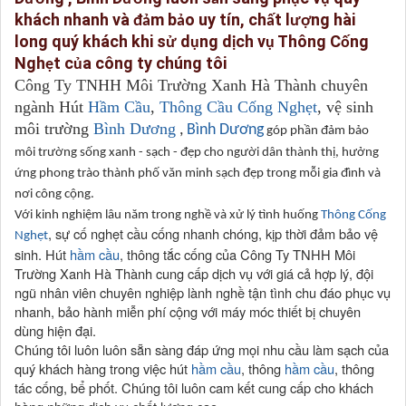
khách nhanh và
m b
o uy tín, ch
t l
ng hài
đả
ả
ấ
ượ
long quý khách khi s
d
ng d
ch v
Thông C
ng
ử
ụ
ị
ụ
ố
Ngh
t c
a công ty chúng tôi
ẹ
ủ
Công Ty TNHH Môi Trường Xanh Hà Thành chuyên
ngành Hút
Hầm Cầu
,
Thông Cầu Cống Nghẹt
, vệ sinh
môi trường
Bình Dương
,
Bình Dương
góp phần đảm bảo
môi trường sống xanh - sạch - đẹp cho người dân thành thị, hưởng
ứng phong trào thành phố văn minh sạch đẹp trong mỗi gia đình và
nơi công cộng.
Với kinh nghiệm lâu năm trong nghề và xử lý tình huống
Thông Cống
, sự cố nghẹt cầu cống nhanh chóng, kịp thời đảm bảo vệ
Nghẹt
sinh. Hút
hầm cầu
, thông tắc cống của Công Ty TNHH Môi
Trường Xanh Hà Thành cung cấp dịch vụ với giá cả hợp lý, đội
ngũ nhân viên chuyên nghiệp lành nghề tận tình chu đáo phục vụ
nhanh, bảo hành miễn phí cộng với máy móc thiết bị chuyên
dùng hiện đại.
Chúng tôi luôn luôn sẵn sàng đáp ứng mọi nhu cầu làm sạch của
quý khách hàng trong việc hút
hầm cầu
, thông
hầm cầu
, thông
tác cống, bể phốt. Chúng tôi luôn cam kết cung cấp cho khách