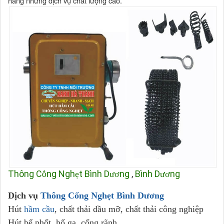
hàng những dịch vụ chất lượng cao.
Thông C
ng Ngh
t
Bình D
ng
,
Bình D
ng
ố
ẹ
ươ
ươ
Dịch vụ
Thông Cống Nghẹt
Bình Dương
Hút
hầm cầu
, chất thải dầu mỡ, chất thải công nghiệp
Hút bể phốt, hố ga, cống rãnh