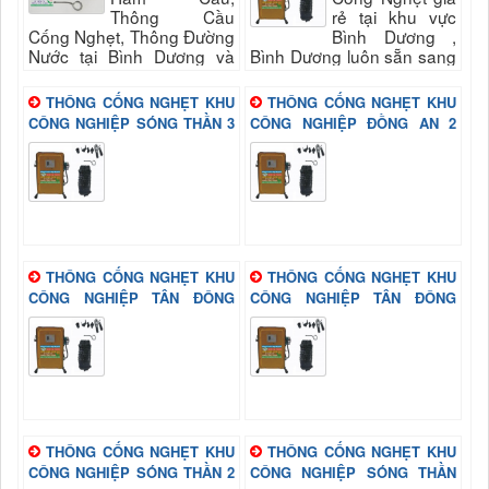
Thông Cầu
rẻ tại khu vực
Cống Nghẹt, Thông Đường
Bình Dương ,
Nước tại Bình Dương và
Bình Dương luôn sẵn sang
Khu Vực Lân Cận - Công
phục vụ quý khách nhanh
Ty TNHH Môi Trường Xanh
và đảm bảo uy tín, chất
THÔNG CỐNG NGHẸT KHU
THÔNG CỐNG NGHẸT KHU
Hà Thành
lượng hài long quý...
CÔNG NGHIỆP SÓNG THẦN 3
CÔNG NGHIỆP ĐỒNG AN 2
BÌNH DƯƠNG
BÌNH DƯƠNG
THÔNG CỐNG NGHẸT KHU
THÔNG CỐNG NGHẸT KHU
CÔNG NGHIỆP TÂN ĐÔNG
CÔNG NGHIỆP TÂN ĐÔNG
HIỆP B BÌNH DƯƠNG
HIỆP A BÌNH DƯƠNG
THÔNG CỐNG NGHẸT KHU
THÔNG CỐNG NGHẸT KHU
CÔNG NGHIỆP SÓNG THẦN 2
CÔNG NGHIỆP SÓNG THẦN