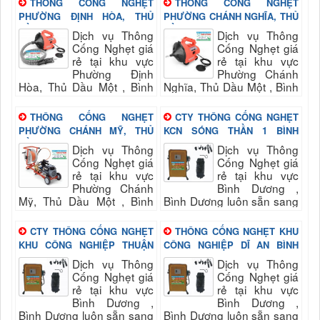
THÔNG CỐNG NGHẸT
THÔNG CỐNG NGHẸT
PHƯỜNG ĐỊNH HÒA, THỦ
PHƯỜNG CHÁNH NGHĨA, THỦ
DẦU MỘT , BÌNH DƯƠNG
DẦU MỘT , BÌNH DƯƠNG
Dịch vụ Thông
Dịch vụ Thông
Cống Nghẹt giá
Cống Nghẹt giá
rẻ tại khu vực
rẻ tại khu vực
Phường Định
Phường Chánh
Hòa, Thủ Dầu Một , Bình
Nghĩa, Thủ Dầu Một , Bình
Dương luôn sẵn sang phục
Dương luôn sẵn sang phục
vụ quý khách nhanh và
vụ quý khách nhanh và
THÔNG CỐNG NGHẸT
CTY THÔNG CỐNG NGHẸT
đảm bảo uy tín, chất...
đảm bảo uy tín, chất...
PHƯỜNG CHÁNH MỸ, THỦ
KCN SÓNG THẦN 1 BÌNH
DẦU MỘT , BÌNH DƯƠNG
DƯƠNG
Dịch vụ Thông
Dịch vụ Thông
Cống Nghẹt giá
Cống Nghẹt giá
rẻ tại khu vực
rẻ tại khu vực
Phường Chánh
Bình Dương ,
Mỹ, Thủ Dầu Một , Bình
Bình Dương luôn sẵn sang
Dương luôn sẵn sang phục
phục vụ quý khách nhanh
vụ quý khách nhanh và
và đảm bảo uy tín, chất
CTY THÔNG CỐNG NGHẸT
THÔNG CỐNG NGHẸT KHU
đảm bảo uy tín, chất...
lượng hài long quý...
KHU CÔNG NGHIỆP THUẬN
CÔNG NGHIỆP DĨ AN BÌNH
AN BÌNH DƯƠNG
DƯƠNG
Dịch vụ Thông
Dịch vụ Thông
Cống Nghẹt giá
Cống Nghẹt giá
rẻ tại khu vực
rẻ tại khu vực
Bình Dương ,
Bình Dương ,
Bình Dương luôn sẵn sang
Bình Dương luôn sẵn sang