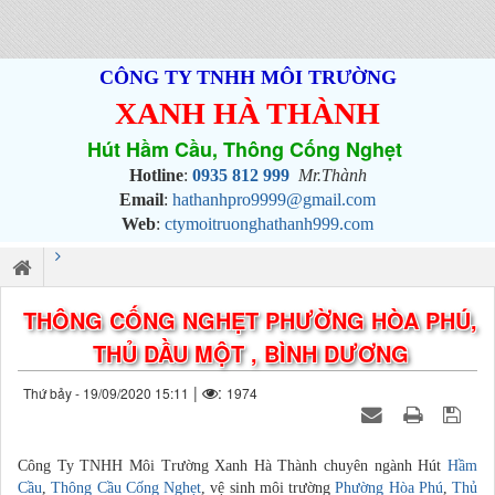
CÔNG TY TNHH MÔI TRƯỜNG
XANH HÀ THÀNH
Hút Hầm Cầu, Thông Cống Nghẹt
Hotline
:
0935 812 999
Mr.Thành
Email
:
hathanhpro9999@gmail.com
Web
:
ctymoitruonghathanh999.com
THÔNG CỐNG NGHẸT PHƯỜNG HÒA PHÚ,
THỦ DẦU MỘT , BÌNH DƯƠNG
|
:
Thứ bảy - 19/09/2020 15:11
1974
Công Ty TNHH Môi Trường Xanh Hà Thành chuyên ngành Hút
Hầm
Cầu
,
Thông Cầu Cống Nghẹt
, vệ sinh môi trường
Phường Hòa Phú
,
Thủ