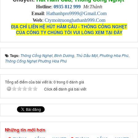
Hotline
:
0935 812 999
Mr.Thành
Email
:
Hathanhpro9999@gmail.com
Web
:
Ctymoitruonghathanh999.com
ĐỊA CHỈ LIÊN HỆ HÚT HẦM CẦU - THÔNG CỐNG NGHẸT
CỦA CÔNG TY CHÚNG TÔI VUI LÒNG XEM TẠI ĐÂY
Tags:
Thông Cống Nghẹt
,
Bình Dương
,
Thủ Dầu Một
,
Phường Hòa Phú
,
Thông Cống Nghẹt Phường Hòa Phú
Tổng số điểm của bài viết là: 0 trong 0 đánh giá
Click để đánh giá bài viết
Những tin mới hơn