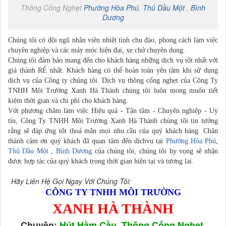
Thông Cống Nghẹt
Phường Hòa Phú
,
Thủ Dầu Một
,
Bình
Dương
Chúng tôi có đội ngũ nhân viên nhiệt tình chu đáo, phong cách làm việc
chuyên nghiệp và các máy móc hiện đại, xe chở chuyên dung.
Chúng tôi đảm bảo mang đến cho khách hàng những dịch vụ tốt nhất với
giá thành RẺ nhất. Khách hàng có thể hoàn toàn yên tâm khi sử dụng
dịch vụ của Công ty chúng tôi. Dịch vụ thông cống nghẹt của Công Ty
TNHH Môi Trường Xanh Hà Thành chúng tôi luôn mong muốn tiết
kiệm thời gian và chi phí cho khách hàng.
Với phương châm làm việc Hiệu quả - Tận tâm - Chuyên nghiệp - Uy
tín, Công Ty TNHH Môi Trường Xanh Hà Thành chúng tôi tin tưởng
rằng sẽ đáp ứng tốt thoả mãn mọi nhu cầu của quý khách hàng. Chân
thành cám ơn quý khách đã quan tâm đến dichvu tại
Phường Hòa Phú
,
Thủ Dầu Một
,
Bình Dương
của chúng tôi, chúng tôi hy vọng sẽ nhận
được hợp tác của quý khách trong thời gian hiện tại và tương lai.
Hãy Liên Hệ Gọi Ngay Với Chúng Tôi:
CÔNG TY TNHH MÔI TRƯỜNG
XANH HÀ THÀNH
Chuyên:
Hút Hầm Cầu, Thông Cống Nghẹt