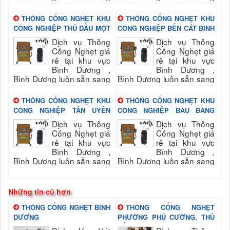
phục vụ quý khách nhanh
phục vụ quý khách nhanh
và đảm bảo uy tín, chất
và đảm bảo uy tín, chất
THÔNG CỐNG NGHẸT KHU
THÔNG CỐNG NGHẸT KHU
lượng hài long quý...
lượng hài long quý...
CÔNG NGHIỆP THỦ DẦU MỘT
CÔNG NGHIỆP BẾN CÁT BÌNH
BÌNH DƯƠNG
DƯƠNG
Dịch vụ Thông
Dịch vụ Thông
Cống Nghẹt giá
Cống Nghẹt giá
rẻ tại khu vực
rẻ tại khu vực
Bình Dương ,
Bình Dương ,
Bình Dương luôn sẵn sang
Bình Dương luôn sẵn sang
phục vụ quý khách nhanh
phục vụ quý khách nhanh
và đảm bảo uy tín, chất
và đảm bảo uy tín, chất
THÔNG CỐNG NGHẸT KHU
THÔNG CỐNG NGHẸT KHU
lượng hài long quý...
lượng hài long quý...
CÔNG NGHIỆP TÂN UYÊN
CÔNG NGHIỆP BÀU BÀNG
BÌNH DƯƠNG
BÌNH DƯƠNG
Dịch vụ Thông
Dịch vụ Thông
Cống Nghẹt giá
Cống Nghẹt giá
rẻ tại khu vực
rẻ tại khu vực
Bình Dương ,
Bình Dương ,
Bình Dương luôn sẵn sang
Bình Dương luôn sẵn sang
phục vụ quý khách nhanh
phục vụ quý khách nhanh
và đảm bảo uy tín, chất
và đảm bảo uy tín, chất
lượng hài long quý...
lượng hài long quý...
Những tin cũ hơn
THÔNG CỐNG NGHẸT BÌNH
THÔNG CỐNG NGHẸT
DƯƠNG
PHƯỜNG PHÚ CƯỜNG, THỦ
DẦU MỘT , BÌNH DƯƠNG