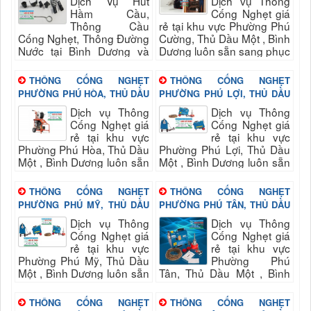
Dịch Vụ Hút
Dịch vụ Thông
Hầm Cầu,
Cống Nghẹt giá
Thông Cầu
rẻ tại khu vực Phường Phú
Cống Nghẹt, Thông Đường
Cường, Thủ Dầu Một , Bình
Nước tại Bình Dương và
Dương luôn sẵn sang phục
Khu Vực Lân Cận - Công
vụ quý khách nhanh và
Ty TNHH Môi Trường Xanh
đảm bảo uy tín, chất...
THÔNG CỐNG NGHẸT
THÔNG CỐNG NGHẸT
Hà Thành
PHƯỜNG PHÚ HÒA, THỦ DẦU
PHƯỜNG PHÚ LỢI, THỦ DẦU
MỘT , BÌNH DƯƠNG
MỘT , BÌNH DƯƠNG
Dịch vụ Thông
Dịch vụ Thông
Cống Nghẹt giá
Cống Nghẹt giá
rẻ tại khu vực
rẻ tại khu vực
Phường Phú Hòa, Thủ Dầu
Phường Phú Lợi, Thủ Dầu
Một , Bình Dương luôn sẵn
Một , Bình Dương luôn sẵn
sang phục vụ quý khách
sang phục vụ quý khách
nhanh và đảm bảo uy tín,
nhanh và đảm bảo uy tín,
THÔNG CỐNG NGHẸT
THÔNG CỐNG NGHẸT
chất...
chất...
PHƯỜNG PHÚ MỸ, THỦ DẦU
PHƯỜNG PHÚ TÂN, THỦ DẦU
MỘT , BÌNH DƯƠNG
MỘT , BÌNH DƯƠNG
Dịch vụ Thông
Dịch vụ Thông
Cống Nghẹt giá
Cống Nghẹt giá
rẻ tại khu vực
rẻ tại khu vực
Phường Phú Mỹ, Thủ Dầu
Phường Phú
Một , Bình Dương luôn sẵn
Tân, Thủ Dầu Một , Bình
sang phục vụ quý khách
Dương luôn sẵn sang phục
nhanh và đảm bảo uy tín,
vụ quý khách nhanh và
THÔNG CỐNG NGHẸT
THÔNG CỐNG NGHẸT
chất...
đảm bảo uy tín, chất...