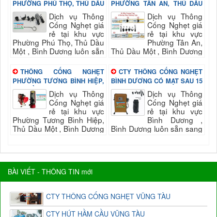
PHƯỜNG PHÚ THỌ, THỦ DẦU
PHƯỜNG TÂN AN, THỦ DẦU
MỘT , BÌNH DƯƠNG
MỘT , BÌNH DƯƠNG
Dịch vụ Thông
Dịch vụ Thông
Cống Nghẹt giá
Cống Nghẹt giá
rẻ tại khu vực
rẻ tại khu vực
Phường Phú Thọ, Thủ Dầu
Phường Tân An,
Một , Bình Dương luôn sẵn
Thủ Dầu Một , Bình Dương
sang phục vụ quý khách
luôn sẵn sang phục vụ quý
nhanh và đảm bảo uy tín,
khách nhanh và đảm bảo
THÔNG CỐNG NGHẸT
CTY THÔNG CỐNG NGHẸT
chất...
uy tín, chất...
PHƯỜNG TƯƠNG BÌNH HIỆP,
BÌNH DƯƠNG CÓ MẠT SAU 15
THỦ DẦU MỘT , BÌNH DƯƠNG
PHÚT
Dịch vụ Thông
Dịch vụ Thông
Cống Nghẹt giá
Cống Nghẹt giá
rẻ tại khu vực
rẻ tại khu vực
Phường Tương Bình Hiệp,
Bình Dương ,
Thủ Dầu Một , Bình Dương
Bình Dương luôn sẵn sang
luôn sẵn sang phục vụ quý
phục vụ quý khách nhanh
khách nhanh và đảm bảo
và đảm bảo uy tín, chất
uy tín,...
lượng hài long quý...
BÀI VIẾT - THÔNG TIN mới
CTY THÔNG CỐNG NGHẸT VŨNG TÀU
CTY HÚT HẦM CẦU VŨNG TÀU