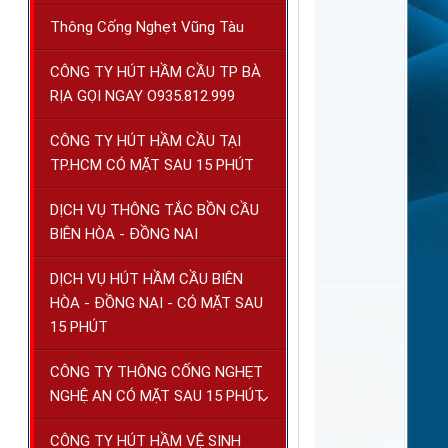
Thông Cống Nghẹt Vũng Tàu
CÔNG TY HÚT HẦM CẦU TP BÀ
RỊA GỌI NGAY O935.812.999
CÔNG TY HÚT HẦM CẦU TẠI
TP.HCM CÓ MẶT SAU 15 PHÚT
DỊCH VỤ THÔNG TẮC BỒN CẦU
BIÊN HÒA - ĐỒNG NAI
DỊCH VỤ HÚT HẦM CẦU BIÊN
HÒA - ĐỒNG NAI - CÓ MẶT SAU
15 PHÚT
CÔNG TY THÔNG CỐNG NGHẸT
NGHỆ AN CÓ MẶT SAU 15 PHÚT
CÔNG TY HÚT HẦM VỆ SINH