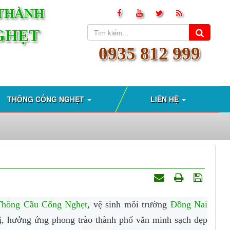
 THÀNH
GHẸT
0935 812 999
THÔNG CỐNG NGHẸT
LIÊN HỆ
Thông Cầu Cống Nghẹt
, vệ sinh môi trường
Đồng Nai
ị, hưởng ứng phong trào thành phố văn minh sạch đẹp