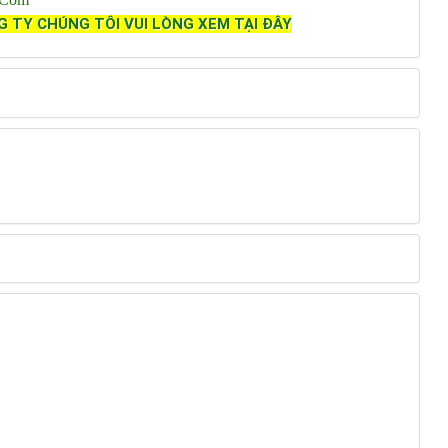
G TY CHÚNG TÔI VUI LÒNG XEM TẠI ĐÂY