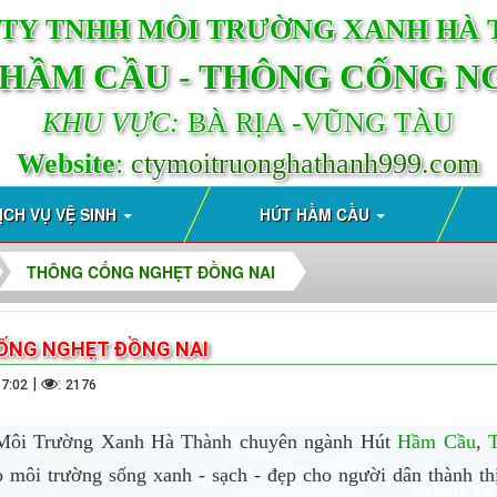
TY TNHH MÔI TRƯỜNG XANH HÀ
 HẦM CẦU - THÔNG CỐNG N
KHU VỰC:
BÀ RỊA -VŨNG TÀU
Website
:
ctymoitruonghathanh999.com
ỊCH VỤ VỆ SINH
HÚT HẦM CẦU
THÔNG CỐNG NGHẸT ĐỒNG NAI
ỐNG NGHẸT ĐỒNG NAI
|
:
17:02
2176
ôi Trường Xanh Hà Thành chuyên ngành Hút
Hầm Cầu
,
 môi trường sống xanh - sạch - đẹp cho người dân thành th