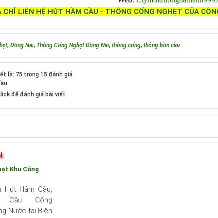
A CHỈ LIÊN HỆ HÚT HẦM CẦU - THÔNG CỐNG NGHẸT CỦA CÔN
hẹt
,
Đồng Nai
,
Thông Cống Nghẹt Đồng Nai
,
thông cống
,
thông bồn cầu
ết là: 75 trong 15 đánh giá
bầu
lick để đánh giá bài viết
N
ẹt Khu Công
ụ Hút Hầm Cầu,
g Cầu Cống
g Nước tại Biên