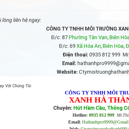
ui lòng liên hệ ngay:
CÔNG TY TNHH MÔI TRƯỜNG XA
Đ/c: 87
Phường Tân Vạn
,
Biên Hò
Đ/c: 69
Xã Hóa An
,
Biên Hòa
,
Đ
Điện thoại:
0935 812 999 Mr
Email:
hathanhpro9999@gma
Website:
Ctymoitruonghathan
ay Với Chúng Tôi:
CÔNG TY TNHH MÔI TR
XANH HÀ THÀ
Chuyên:
Hút Hầm Cầu, Thông C
Hotline
:
0935 812 999
Mr.Th
Email
:
Hathanhpro9999@gmai
Web
:
Ctymoitruonghathanh999