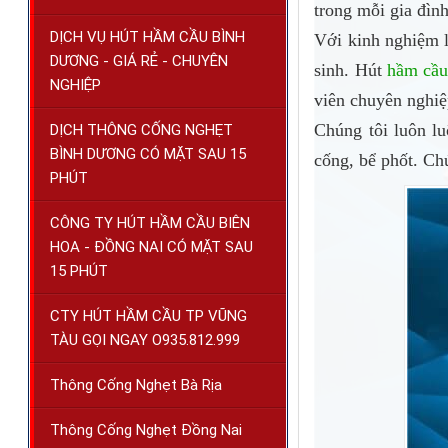
trong mỗi gia đìn
DỊCH VỤ HÚT HẦM CẦU BÌNH
Với kinh nghiệm 
DƯƠNG - GIÁ RẺ - CHUYÊN
sinh. Hút
hầm cầu
NGHIỆP
viên chuyên nghiệ
Chúng tôi luôn l
DỊCH THÔNG CỐNG NGHẸT
BÌNH DƯƠNG CÓ MẶT SAU 15
cống, bể phốt. Ch
PHÚT
CÔNG TY HÚT HẦM CẦU BIÊN
HOA - ĐỒNG NAI CÓ MẶT SAU
15 PHÚT
CTY HÚT HẦM CẦU TP VŨNG
TÀU GỌI NGAY O935.812.999
Thông Cống Nghẹt Bà Rịa
Thông Cống Nghẹt Đồng Nai