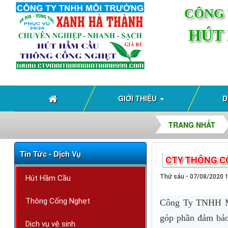
CÔNG 
HÚT
GIỚI THIỆU
D
TRANG NHẤT
Tin Tức - Dịch Vụ
CTY THÔNG C
Thứ sáu - 07/08/2020 
Hút Hầm Cầu
Thông Cống Nghẹt
Công Ty TNHH M
góp phần đảm bảo
Dịch vụ vệ sinh