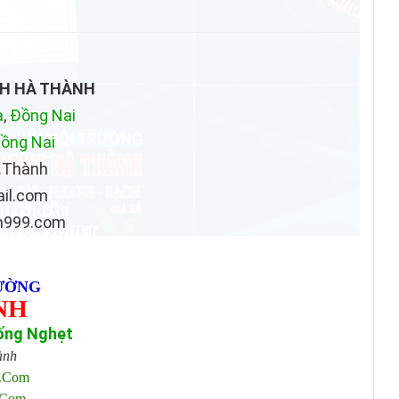
NH HÀ THÀNH
a
,
Đồng Nai
ồng Nai
.Thành
il.com
h999.com
ƯỜNG
NH
ống Nghẹt
ành
l.com
.com