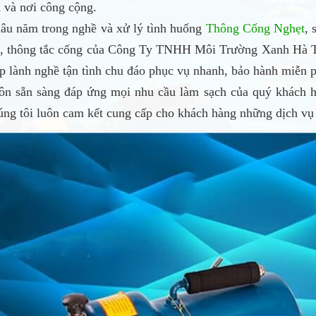
h và nơi công cộng.
lâu năm trong nghề và xử lý tình huống
Thông Cống Nghẹt
, 
, thông tắc cống của Công Ty TNHH Môi Trường Xanh Hà Thà
p lành nghề tận tình chu đáo phục vụ nhanh, bảo hành miễn p
uôn sẵn sàng đáp ứng mọi nhu cầu làm sạch của quý khách h
úng tôi luôn cam kết cung cấp cho khách hàng những dịch vụ