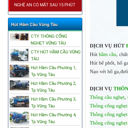
NGHỆ AN CÓ MẶT SAU 15 PHÚT
Hút Hầm Cầu Vũng Tàu
CTY THÔNG CỐNG
NGHẸT VŨNG TÀU
DỊCH VỤ HÚT
CTY HÚT HẦM CẦU VŨNG
Hút
hầm cầu
, chấ
TÀU
Hút bể phốt, hố g
Hút Hầm Cầu Phường 1,
Nạo vét hố ga,đườ
Tp Vũng Tàu
Hút Hầm Cầu Phường 2,
DỊCH VỤ
THÔN
Tp Vũng Tàu
Thông cầu nghẹt
,
Hút Hầm Cầu Phường 3,
Thông cống nghẹt
Tp Vũng Tàu
Thông cống nghẹt
Hút Hầm Cầu Phường 4,
Tp Vũng Tàu
Thông cống nghẹt