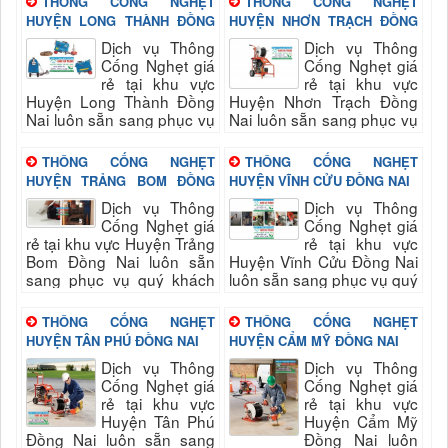
THÔNG CỐNG NGHẸT
THÔNG CỐNG NGHẸT
chất lượng hài long...
quý...
HUYỆN LONG THÀNH ĐỒNG
HUYỆN NHƠN TRẠCH ĐỒNG
NAI
NAI
Dịch vụ Thông
Dịch vụ Thông
Cống Nghẹt giá
Cống Nghẹt giá
rẻ tại khu vực
rẻ tại khu vực
Huyện Long Thành Đồng
Huyện Nhơn Trạch Đồng
Nai luôn sẵn sang phục vụ
Nai luôn sẵn sang phục vụ
quý khách nhanh và đảm
quý khách nhanh và đảm
bảo uy tín, chất lượng hài
bảo uy tín, chất lượng hài
THÔNG CỐNG NGHẸT
THÔNG CỐNG NGHẸT
long quý...
long quý...
HUYỆN TRẢNG BOM ĐỒNG
HUYỆN VĨNH CỬU ĐỒNG NAI
NAI
Dịch vụ Thông
Dịch vụ Thông
Cống Nghẹt giá
Cống Nghẹt giá
rẻ tại khu vực Huyện Trảng
rẻ tại khu vực
Bom Đồng Nai luôn sẵn
Huyện Vĩnh Cửu Đồng Nai
sang phục vụ quý khách
luôn sẵn sang phục vụ quý
nhanh và đảm bảo uy tín,
khách nhanh và đảm bảo
chất lượng hài long quý...
uy tín, chất lượng hài long
THÔNG CỐNG NGHẸT
THÔNG CỐNG NGHẸT
quý...
HUYỆN TÂN PHÚ ĐỒNG NAI
HUYỆN CẨM MỸ ĐỒNG NAI
Dịch vụ Thông
Dịch vụ Thông
Cống Nghẹt giá
Cống Nghẹt giá
rẻ tại khu vực
rẻ tại khu vực
Huyện Tân Phú
Huyện Cẩm Mỹ
Đồng Nai luôn sẵn sang
Đồng Nai luôn