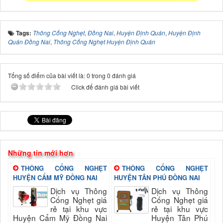
Tags:
Thông Cống Nghẹt
,
Đồng Nai
,
Huyện Định Quán
,
Huyện Định
Quán Đồng Nai
,
Thông Cống Nghẹt Huyện Định Quán
Tổng số điểm của bài viết là: 0 trong 0 đánh giá
Click để đánh giá bài viết
Những tin mới hơn
THÔNG CỐNG NGHẸT
THÔNG CỐNG NGHẸT
HUYỆN CẨM MỸ ĐỒNG NAI
HUYỆN TÂN PHÚ ĐỒNG NAI
Dịch vụ Thông
Dịch vụ Thông
Cống Nghẹt giá
Cống Nghẹt giá
rẻ tại khu vực
rẻ tại khu vực
Huyện Cẩm Mỹ Đồng Nai
Huyện Tân Phú