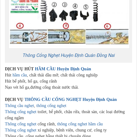
Thông Cống Nghẹt
Huyện Định Quán
Đồng Nai
DỊCH VỤ HÚT
HẦM CẦU
Huyện Định Quán
Hút
hầm cầu
, chất thải dầu mỡ, chất thải công nghiệp
Hút bể phốt, hố ga, cống rãnh
Nạo vét hố ga,đường cống thoát nước thải.
DỊCH VỤ
THÔNG CẦU CỐNG NGHẸT
Huyện Định Quán
Thông cầu nghẹt
,
thông cống nghẹt
Thông cống nghẹt
toilet, bể phốt, chậu rửa, thoát sàn, các loại đường
cống ngầm
Thông cống nghẹt
cống rãnh,
thông cống nghẹt
hầm cầu
Thông cống nghẹt
xí nghiệp, bệnh viện, chung cư, công ty
Thông cầu, cống nghẹt bằng thiết bị chuyên dùng