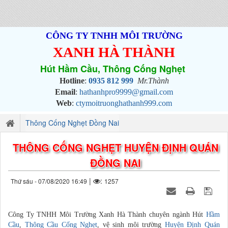
CÔNG TY TNHH MÔI TRƯỜNG
XANH HÀ THÀNH
Hút Hầm Cầu, Thông Cống Nghẹt
Hotline
:
0935 812 999
Mr.Thành
Email
:
hathanhpro9999@gmail.com
Web
:
ctymoitruonghathanh999.com
Thông Cống Nghẹt Đồng Nai
THÔNG CỐNG NGHẸT HUYỆN ĐỊNH QUÁN
ĐỒNG NAI
|
:
Thứ sáu - 07/08/2020 16:49
1257
Công Ty TNHH Môi Trường Xanh Hà Thành chuyên ngành Hút
Hầm
Cầu
,
Thông Cầu Cống Nghẹt
, vệ sinh môi trường
Huyện Định Quán