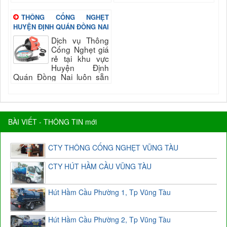
phục vụ quý khách nhanh
sẵn sang phục vụ quý
và đảm bảo uy tín, chất
khách nhanh và đảm bảo
THÔNG CỐNG NGHẸT
lượng hài long quý...
uy tín, chất lượng hài long
HUYỆN ĐỊNH QUÁN ĐỒNG NAI
quý...
Dịch vụ Thông
Cống Nghẹt giá
rẻ tại khu vực
Huyện Định
Quán Đồng Nai luôn sẵn
sang phục vụ quý khách
nhanh và đảm bảo uy tín,
chất lượng hài long quý...
BÀI VIẾT - THÔNG TIN mới
CTY THÔNG CỐNG NGHẸT VŨNG TÀU
CTY HÚT HẦM CẦU VŨNG TÀU
Hút Hầm Cầu Phường 1, Tp Vũng Tàu
Hút Hầm Cầu Phường 2, Tp Vũng Tàu