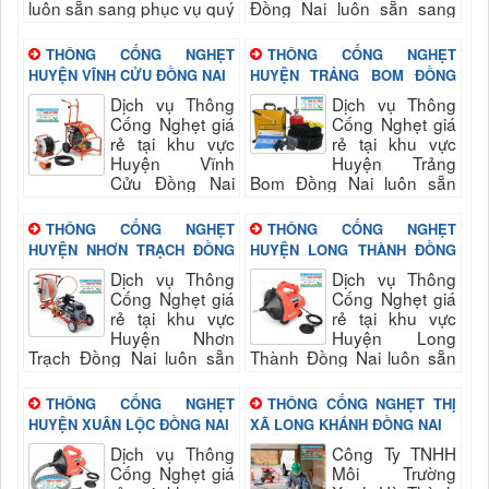
luôn sẵn sang phục vụ quý
Đồng Nai luôn sẵn sang
khách nhanh và đảm bảo
phục vụ quý khách nhanh
uy tín, chất lượng hài long
và đảm bảo uy tín, chất
THÔNG CỐNG NGHẸT
THÔNG CỐNG NGHẸT
quý...
lượng hài long quý...
HUYỆN VĨNH CỬU ĐỒNG NAI
HUYỆN TRẢNG BOM ĐỒNG
NAI
Dịch vụ Thông
Dịch vụ Thông
Cống Nghẹt giá
Cống Nghẹt giá
rẻ tại khu vực
rẻ tại khu vực
Huyện Vĩnh
Huyện Trảng
Cửu Đồng Nai
Bom Đồng Nai luôn sẵn
luôn sẵn sang phục vụ quý
sang phục vụ quý khách
khách nhanh và đảm bảo
nhanh và đảm bảo uy tín,
THÔNG CỐNG NGHẸT
THÔNG CỐNG NGHẸT
uy tín, chất lượng hài long
chất lượng hài long quý...
HUYỆN NHƠN TRẠCH ĐỒNG
HUYỆN LONG THÀNH ĐỒNG
quý...
NAI
NAI
Dịch vụ Thông
Dịch vụ Thông
Cống Nghẹt giá
Cống Nghẹt giá
rẻ tại khu vực
rẻ tại khu vực
Huyện Nhơn
Huyện Long
Trạch Đồng Nai luôn sẵn
Thành Đồng Nai luôn sẵn
sang phục vụ quý khách
sang phục vụ quý khách
nhanh và đảm bảo uy tín,
nhanh và đảm bảo uy tín,
THÔNG CỐNG NGHẸT
THÔNG CỐNG NGHẸT THỊ
chất lượng hài long quý...
chất lượng hài long quý...
HUYỆN XUÂN LỘC ĐỒNG NAI
XÃ LONG KHÁNH ĐỒNG NAI
Dịch vụ Thông
Công Ty TNHH
Cống Nghẹt giá
Môi Trường