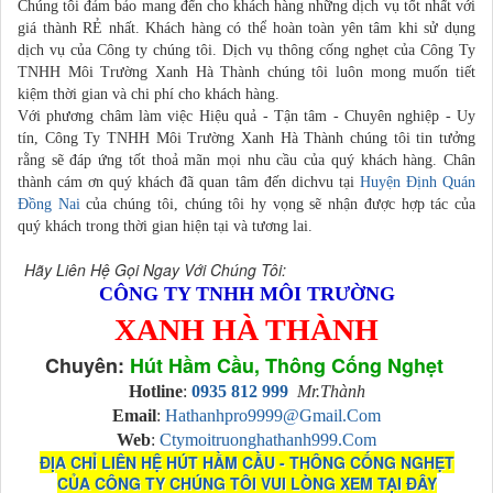
Chúng tôi đảm bảo mang đến cho khách hàng những dịch vụ tốt nhất với
giá thành RẺ nhất. Khách hàng có thể hoàn toàn yên tâm khi sử dụng
dịch vụ của Công ty chúng tôi. Dịch vụ thông cống nghẹt của Công Ty
TNHH Môi Trường Xanh Hà Thành chúng tôi luôn mong muốn tiết
kiệm thời gian và chi phí cho khách hàng.
Với phương châm làm việc Hiệu quả - Tận tâm - Chuyên nghiệp - Uy
tín, Công Ty TNHH Môi Trường Xanh Hà Thành chúng tôi tin tưởng
rằng sẽ đáp ứng tốt thoả mãn mọi nhu cầu của quý khách hàng. Chân
thành cám ơn quý khách đã quan tâm đến dichvu tại
Huyện Định Quán
Đồng Nai
của chúng tôi, chúng tôi hy vọng sẽ nhận được hợp tác của
quý khách trong thời gian hiện tại và tương lai.
Hãy Liên Hệ Gọi Ngay Với Chúng Tôi:
CÔNG TY TNHH MÔI TRƯỜNG
XANH HÀ THÀNH
Chuyên:
Hút Hầm Cầu, Thông Cống Nghẹt
Hotline
:
0935 812 999
Mr.Thành
Email
:
Hathanhpro9999@gmail.com
Web
:
Ctymoitruonghathanh999.com
ĐỊA CHỈ LIÊN HỆ HÚT HẦM CẦU - THÔNG CỐNG NGHẸT
CỦA CÔNG TY CHÚNG TÔI VUI LÒNG XEM TẠI ĐÂY