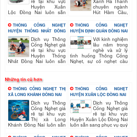
rẻ tại khu vực
Xanh Hà Thành
Huyện Xuân
chuyên ngành
Lộc Đồng Nai luôn sẵn
Hút Hầm Cầu,
sang phục vụ quý khách
Thông Cầu Cống Nghẹt,
nhanh và đảm bảo uy tín,
vệ sinh môi trường Thị xã
THÔNG CỐNG NGHẸT
THÔNG CỐNG NGHẸT
chất lượng hài long quý...
Long Khánh Đồng Nai góp
HUYỆN THỐNG NHẤT ĐỒNG
HUYỆN ĐỊNH QUÁN ĐỒNG NAI
phần đảm bảo...
NAI
Dịch vụ Thông
Với kinh nghiệm
Cống Nghẹt giá
lâu năm trong
rẻ tại khu vực
nghề và xử lý
Huyện Thống
tình huống Thông Cống
Nhất Đồng Nai luôn sẵn
Nghẹt, sự cố nghẹt cầu
sang phục vụ quý khách
cống nhanh chóng, kịp thời
nhanh và đảm bảo uy tín,
đảm bảo vệ sinh. Hút hầm
chất lượng hài long quý...
cầu,...
Những tin cũ hơn
THÔNG CỐNG NGHẸT THỊ
THÔNG CỐNG NGHẸT
XÃ LONG KHÁNH ĐỒNG NAI
HUYỆN XUÂN LỘC ĐỒNG NAI
Dịch vụ Thông
Dịch vụ Thông
Cống Nghẹt giá
Cống Nghẹt giá
rẻ tại khu vực
rẻ tại khu vực
Thị xã Long
Huyện Xuân Lộc Đồng Nai
Khánh Đồng Nai luôn sẵn
luôn sẵn sang phục vụ quý
sang phục vụ quý khách
khách nhanh và đảm bảo
nhanh và đảm bảo uy tín,
uy tín, chất lượng hài long