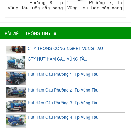
Phường 8, Tp
Phường 7, Tp
Vũng Tàu luôn sẵn sang
Vũng Tàu luôn sẵn sang
phục vụ quý khách nhanh
phục vụ quý khách nhanh
và đảm bảo uy tín, chất
và đảm bảo uy tín, chất
lượng hài long quý...
lượng hài long quý...
BÀI VIẾT - THÔNG TIN mới
CTY THÔNG CỐNG NGHẸT VŨNG TÀU
CTY HÚT HẦM CẦU VŨNG TÀU
Hút Hầm Cầu Phường 1, Tp Vũng Tàu
Hút Hầm Cầu Phường 2, Tp Vũng Tàu
Hút Hầm Cầu Phường 3, Tp Vũng Tàu
Hút Hầm Cầu Phường 4, Tp Vũng Tàu