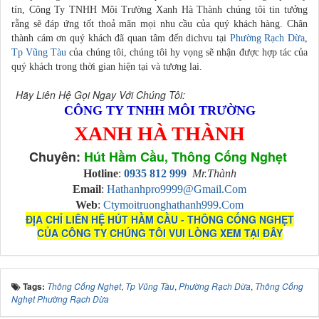
tín, Công Ty TNHH Môi Trường Xanh Hà Thành chúng tôi tin tưởng
rằng sẽ đáp ứng tốt thoả mãn mọi nhu cầu của quý khách hàng. Chân
thành cám ơn quý khách đã quan tâm đến dichvu tại
Phường Rạch Dừa
,
Tp Vũng Tàu
của chúng tôi, chúng tôi hy vọng sẽ nhận được hợp tác của
quý khách trong thời gian hiện tại và tương lai.
Hãy Liên Hệ Gọi Ngay Với Chúng Tôi:
CÔNG TY TNHH MÔI TRƯỜNG
XANH HÀ THÀNH
Chuyên:
Hút Hầm Cầu, Thông Cống Nghẹt
Hotline
:
0935 812 999
Mr.Thành
Email
:
Hathanhpro9999@gmail.com
Web
:
Ctymoitruonghathanh999.com
ĐỊA CHỈ LIÊN HỆ HÚT HẦM CẦU - THÔNG CỐNG NGHẸT
CỦA CÔNG TY CHÚNG TÔI VUI LÒNG XEM TẠI ĐÂY
Tags:
Thông Cống Nghẹt
,
Tp Vũng Tàu
,
Phường Rạch Dừa
,
Thông Cống
Nghẹt Phường Rạch Dừa