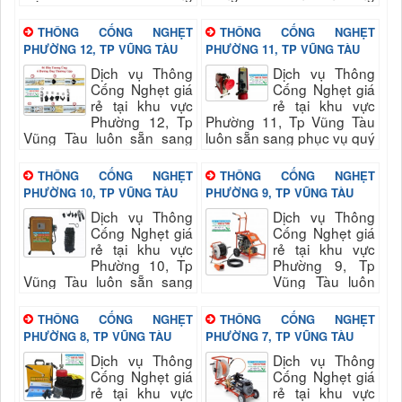
Thắng NhìHút hầm cầu,
phục vụ quý khách nhanh
chất thải dầu mỡ, chất thải
và đảm bảo uy tín, chất
THÔNG CỐNG NGHẸT
THÔNG CỐNG NGHẸT
công nghiệpHút bể phốt,
lượng hài...
PHƯỜNG 12, TP VŨNG TÀU
PHƯỜNG 11, TP VŨNG TÀU
hố...
Dịch vụ Thông
Dịch vụ Thông
Cống Nghẹt giá
Cống Nghẹt giá
rẻ tại khu vực
rẻ tại khu vực
Phường 12, Tp
Phường 11, Tp Vũng Tàu
Vũng Tàu luôn sẵn sang
luôn sẵn sang phục vụ quý
phục vụ quý khách nhanh
khách nhanh và đảm bảo
và đảm bảo uy tín, chất
uy tín, chất lượng hài long
THÔNG CỐNG NGHẸT
THÔNG CỐNG NGHẸT
lượng hài long quý...
quý...
PHƯỜNG 10, TP VŨNG TÀU
PHƯỜNG 9, TP VŨNG TÀU
Dịch vụ Thông
Dịch vụ Thông
Cống Nghẹt giá
Cống Nghẹt giá
rẻ tại khu vực
rẻ tại khu vực
Phường 10, Tp
Phường 9, Tp
Vũng Tàu luôn sẵn sang
Vũng Tàu luôn
phục vụ quý khách nhanh
sẵn sang phục vụ quý
và đảm bảo uy tín, chất
khách nhanh và đảm bảo
THÔNG CỐNG NGHẸT
THÔNG CỐNG NGHẸT
lượng hài long quý...
uy tín, chất lượng hài long
PHƯỜNG 8, TP VŨNG TÀU
PHƯỜNG 7, TP VŨNG TÀU
quý...
Dịch vụ Thông
Dịch vụ Thông
Cống Nghẹt giá
Cống Nghẹt giá
rẻ tại khu vực
rẻ tại khu vực