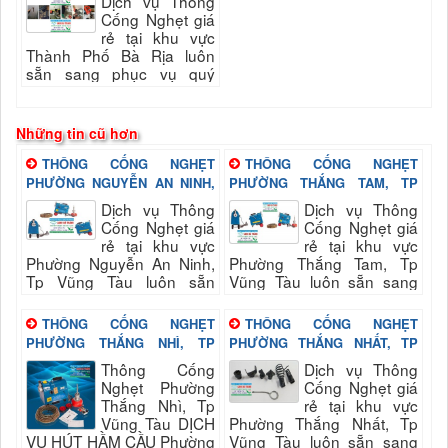
Dịch vụ Thông
Cống Nghẹt giá
rẻ tại khu vực
Thành Phố Bà Rịa luôn
sẵn sang phục vụ quý
khách nhanh và đảm bảo
uy tín, chất lượng hài long
quý khách...
Những tin cũ hơn
THÔNG CỐNG NGHẸT
THÔNG CỐNG NGHẸT
PHƯỜNG NGUYỄN AN NINH,
PHƯỜNG THẮNG TAM, TP
TP VŨNG TÀU
VŨNG TÀU
Dịch vụ Thông
Dịch vụ Thông
Cống Nghẹt giá
Cống Nghẹt giá
rẻ tại khu vực
rẻ tại khu vực
Phường Nguyễn An Ninh,
Phường Thắng Tam, Tp
Tp Vũng Tàu luôn sẵn
Vũng Tàu luôn sẵn sang
sang phục vụ quý khách
phục vụ quý khách nhanh
nhanh và đảm bảo uy tín,
và đảm bảo uy tín, chất
THÔNG CỐNG NGHẸT
THÔNG CỐNG NGHẸT
chất lượng hài...
lượng hài long...
PHƯỜNG THẮNG NHÌ, TP
PHƯỜNG THẮNG NHẤT, TP
VŨNG TÀU
VŨNG TÀU
Thông Cống
Dịch vụ Thông
Nghẹt Phường
Cống Nghẹt giá
Thắng Nhì, Tp
rẻ tại khu vực
Vũng Tàu DỊCH
Phường Thắng Nhất, Tp
VỤ HÚT HẦM CẦU Phường
Vũng Tàu luôn sẵn sang