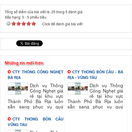
Tổng số điểm của bài viết là: 25 trong 5 đánh giá
Xếp hạng:
5
-
5
phiếu bầu
Click để đánh giá bài viết
Những tin mới hơn
CTY THÔNG CỐNG NGHẸT
CTY THÔNG BỒN CẦU - BÀ
BÀ RỊA
RỊA - VŨNG TÀU
Dịch vụ Thông
Dịch vụ Thông
Cống Nghẹt giá
Cống Nghẹt giá
rẻ tại khu vực
rẻ tại khu vực
Thành Phố Bà Rịa luôn
Thành Phố Bà Rịa luôn
sẵn sang phục vụ quý
sẵn sang phục vụ quý
khách nhanh và đảm bảo
khách nhanh và đảm bảo
uy tín, chất lượng hài long
uy tín, chất lượng hài long
CTY THÔNG BỒN CẦU
quý khách...
quý khách...
VŨNG TÀU