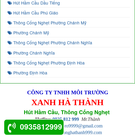
Hút Hầm Cầu Dầu Tiếng
Hút Hầm Cầu Phú Giáo
Thông Cống Nghẹt Phường Chánh Mỹ
Phường Chánh Mỹ
Thông Cống Nghẹt Phường Chánh Nghĩa
Phường Chánh Nghĩa
Thông Cống Nghẹt Phường Định Hòa
Phường Định Hòa
CÔNG TY TNHH MÔI TRƯỜNG
XANH HÀ THÀNH
Hút Hầm Cầu, Thông Cống Nghẹt
Hotline
:
0935 812 999
Mr.Thành
0935812999
Email
:
hathanhpro9999@gmail.com
Web
:
ctymoitruonghathanh999.com