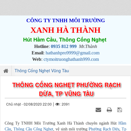
CÔNG TY TNHH MÔI TRƯỜNG
XANH HÀ THÀNH
Hút Hầm Cầu, Thông Cống Nghẹt
Hotline
:
0935 812 999
Mr.Thành
Email
:
hathanhpro9999@gmail.com
Web
:
ctymoitruonghathanh999.com
Thông Cống Nghẹt Vũng Tàu
THÔNG CỐNG NGHẸT PHƯỜNG RẠCH
DỪA, TP VŨNG TÀU
|
:
Chủ nhật - 02/08/2020 22:00
2091
Công Ty TNHH Môi Trường Xanh Hà Thành chuyên ngành Hút
Hầm
Cầu
,
Thông Cầu Cống Nghẹt
, vệ sinh môi trường
Phường Rạch Dừa
,
Tp