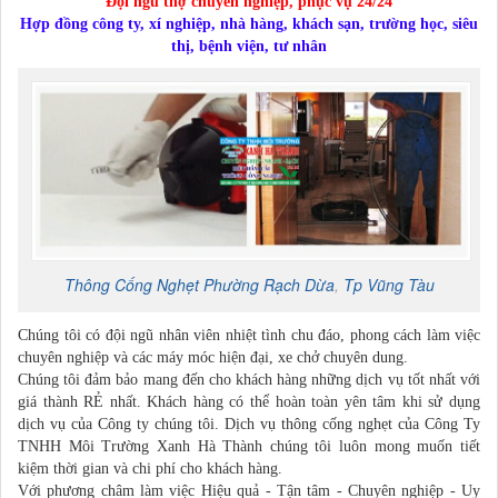
Đội ngũ thợ chuyên nghiệp, phục vụ 24/24
Hợp đồng công ty, xí nghiệp, nhà hàng, khách sạn, trường học, siêu
thị, bệnh viện, tư nhân
Thông Cống Nghẹt
Phường Rạch Dừa
,
Tp Vũng Tàu
Chúng tôi có đội ngũ nhân viên nhiệt tình chu đáo, phong cách làm việc
chuyên nghiệp và các máy móc hiện đại, xe chở chuyên dung.
Chúng tôi đảm bảo mang đến cho khách hàng những dịch vụ tốt nhất với
giá thành RẺ nhất. Khách hàng có thể hoàn toàn yên tâm khi sử dụng
dịch vụ của Công ty chúng tôi. Dịch vụ thông cống nghẹt của Công Ty
TNHH Môi Trường Xanh Hà Thành chúng tôi luôn mong muốn tiết
kiệm thời gian và chi phí cho khách hàng.
Với phương châm làm việc Hiệu quả - Tận tâm - Chuyên nghiệp - Uy