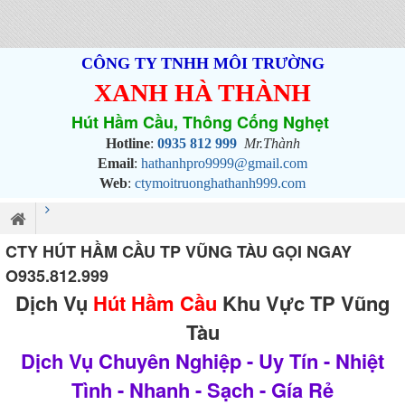
CÔNG TY TNHH MÔI TRƯỜNG
XANH HÀ THÀNH
Hút Hầm Cầu, Thông Cống Nghẹt
Hotline
:
0935 812 999
Mr.Thành
Email
:
hathanhpro9999@gmail.com
Web
:
ctymoitruonghathanh999.com
CTY HÚT HẦM CẦU TP VŨNG TÀU GỌI NGAY
O935.812.999
Dịch Vụ
Hút Hầm Cầu
Khu Vực TP Vũng
Tàu
Dịch Vụ Chuyên Nghiệp - Uy Tín - Nhiệt
Tình - Nhanh - Sạch - Gía Rẻ