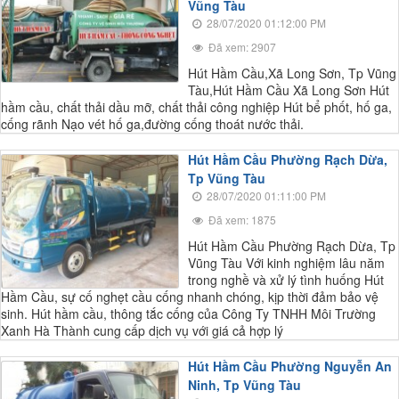
Vũng Tàu
28/07/2020 01:12:00 PM
Đã xem: 2907
Hút Hầm Cầu,Xã Long Sơn, Tp Vũng
Tàu,Hút Hầm Cầu Xã Long Sơn Hút
hầm cầu, chất thải dầu mỡ, chất thải công nghiệp Hút bể phốt, hố ga,
cống rãnh Nạo vét hố ga,đường cống thoát nước thải.
Hút Hầm Cầu Phường Rạch Dừa,
Tp Vũng Tàu
28/07/2020 01:11:00 PM
Đã xem: 1875
Hút Hầm Cầu Phường Rạch Dừa, Tp
Vũng Tàu Với kinh nghiệm lâu năm
trong nghề và xử lý tình huống Hút
Hầm Cầu, sự cố nghẹt cầu cống nhanh chóng, kịp thời đảm bảo vệ
sinh. Hút hầm cầu, thông tắc cống của Công Ty TNHH Môi Trường
Xanh Hà Thành cung cấp dịch vụ với giá cả hợp lý
Hút Hầm Cầu Phường Nguyễn An
Ninh, Tp Vũng Tàu