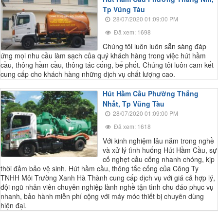
Tp Vũng Tàu
28/07/2020 01:09:00 PM
Đã xem: 1698
Chúng tôi luôn luôn sẵn sàng đáp
ứng mọi nhu cầu làm sạch của quý khách hàng trong việc hút hầm
cầu, thông hầm cầu, thông tác cống, bể phốt. Chúng tôi luôn cam kết
cung cấp cho khách hàng những dịch vụ chất lượng cao.
Hút Hầm Cầu Phường Thắng
Nhất, Tp Vũng Tàu
28/07/2020 01:09:00 PM
Đã xem: 1618
Với kinh nghiệm lâu năm trong nghề
và xử lý tình huống Hút Hầm Cầu, sự
cố nghẹt cầu cống nhanh chóng, kịp
thời đảm bảo vệ sinh. Hút hầm cầu, thông tắc cống của Công Ty
TNHH Môi Trường Xanh Hà Thành cung cấp dịch vụ với giá cả hợp lý,
đội ngũ nhân viên chuyên nghiệp lành nghề tận tình chu đáo phục vụ
nhanh, bảo hành miễn phí cộng với máy móc thiết bị chuyên dùng
hiện đại.