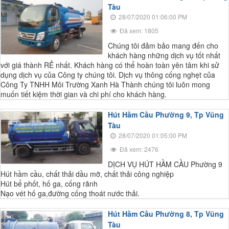
Tàu
28/07/2020 01:06:00 PM
Đã xem: 1805
Chúng tôi đảm bảo mang đến cho
khách hàng những dịch vụ tốt nhất
với giá thành RẺ nhất. Khách hàng có thể hoàn toàn yên tâm khi sử
dụng dịch vụ của Công ty chúng tôi. Dịch vụ thông cống nghẹt của
Công Ty TNHH Môi Trường Xanh Hà Thành chúng tôi luôn mong
muốn tiết kiệm thời gian và chi phí cho khách hàng.
Hút Hầm Cầu Phường 9, Tp Vũng
Tàu
28/07/2020 01:05:00 PM
Đã xem: 2476
DỊCH VỤ HÚT HẦM CẦU Phường 9
Hút hầm cầu, chất thải dầu mỡ, chất thải công nghiệp
Hút bể phốt, hố ga, cống rãnh
Nạo vét hố ga,đường cống thoát nước thải.
Hút Hầm Cầu Phường 8, Tp Vũng
Tàu