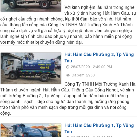
Với kinh nghiệm lâu năm trong nghề
và xử lý tình huống Hút Hầm Cầu, sự
cố nghẹt cầu cống nhanh chóng, kịp thời đảm bảo vệ sinh. Hút hầm
cầu, thông tắc cống của Công Ty TNHH Môi Trường Xanh Hà Thành
cung cấp dịch vụ với giá cả hợp lý, đội ngũ nhân viên chuyên nghiệp
lành nghề tận tình chu đáo phục vụ nhanh, bảo hành miễn phí cộng
với máy móc thiết bị chuyên dùng hiện đại.
Hút Hầm Cầu Phường 2, Tp Vũng
Tàu
28/07/2020 12:49:00 PM
Đã xem: 2953
Công Ty TNHH Môi Trường Xanh Hà
Thành chuyên ngành Hút Hầm Cầu, Thông Cầu Cống Nghẹt, vệ sinh
môi trường Phường 2, Tp Vũng Tàugóp phần đảm bảo môi trường
sống xanh - sạch - đẹp cho người dân thành thị, hưởng ứng phong
trào thành phố văn minh sạch đẹp trong mỗi gia đình và nơi công
cộng.
Hút Hầm Cầu Phường 1, Tp Vũng
Tàu