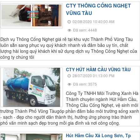
CTY THÔNG CỐNG NGHẸT
VŨNG TÀU
02/08/2020 10:40:00 AM
Đã xem: 4448
Dịch vụ Thông Cống Nghẹt giá rẻ tại khu vực Thành Phố Vũng Tàu
luôn sẵn sang phục vụ quý khách nhanh và đảm bảo uy tín, chất
lượng hài long quý khách khi sử dụng dịch vụ Thông Cống Nghẹt của
công ty chúng tôi
CTY HÚT HẦM CẦU VŨNG TÀU
28/07/2020 01:13:00 PM
Đã xem: 3575
Công Ty TNHH Môi Trường Xanh Hà
Thành chuyên ngành Hút Hầm Cầu,
Thông Cầu Cống Nghẹt, vệ sinh môi
trường Thành Phố Vũng Tàugóp phần đảm bảo môi trường sống xanh
- sạch - đẹp cho người dân thành thị, hưởng ứng phong trào thành
phố văn minh sạch đẹp trong mỗi gia đình và nơi công cộng.
Hút Hầm Cầu Xã Long Sơn, Tp