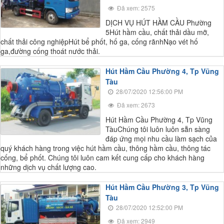
Đã xem: 2575
DỊCH VỤ HÚT HẦM CẦU Phường
5Hút hầm cầu, chất thải dầu mỡ,
chất thải công nghiệpHút bể phốt, hố ga, cống rãnhNạo vét hố
ga,đường cống thoát nước thải.
Hút Hầm Cầu Phường 4, Tp Vũng
Tàu
28/07/2020 12:56:00 PM
Đã xem: 2673
Hút Hầm Cầu Phường 4, Tp Vũng
TàuChúng tôi luôn luôn sẵn sàng
đáp ứng mọi nhu cầu làm sạch của
quý khách hàng trong việc hút hầm cầu, thông hầm cầu, thông tác
cống, bể phốt. Chúng tôi luôn cam kết cung cấp cho khách hàng
những dịch vụ chất lượng cao.
Hút Hầm Cầu Phường 3, Tp Vũng
Tàu
28/07/2020 12:52:00 PM
Đã xem: 2949