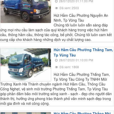
28/07/2020 01:11:00 PM
Đã xem: 2503
Hút Hầm Cầu Phường Nguyễn An
Ninh, Tp Vũng Tàu
Chúng tôi luôn luôn sẵn sàng đáp
ứng mọi nhu cầu làm sạch của quý khách hàng trong việc hút hầm
cầu, thông hầm cầu, thông tác cống, bể phốt. Chúng tôi luôn cam kết
cung cấp cho khách hàng những dịch vụ chất lượng cao.
Hút Hầm Cầu Phường Thắng Tam,
Tp Vũng Tàu
28/07/2020 01:10:00 PM
Đã xem: 1868
Hút Hầm Cầu Phường Thắng Tam,
Tp Vũng Tàu Công Ty TNHH Môi
Trường Xanh Hà Thành chuyên ngành Hút Hầm Cầu, Thông Cầu
Cống Nghẹt, vệ sinh môi trường Phường Thắng Tam, Tp Vũng Tàu
góp phần đảm bảo môi trường sống xanh - sạch - đẹp cho người dân
thành thị, hưởng ứng phong trào thành phố văn minh sạch đẹp trong
mỗi gia đình và nơi công cộng.
Hút Hầm Cầu Phường Thắng Nhì,