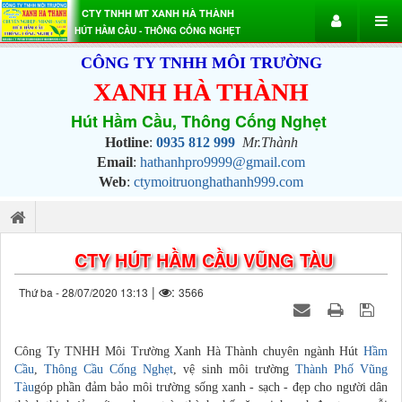
CTY TNHH MT XANH HÀ THÀNH
HÚT HẦM CẦU - THÔNG CỐNG NGHẸT
CÔNG TY TNHH MÔI TRƯỜNG
XANH HÀ THÀNH
Hút Hầm Cầu, Thông Cống Nghẹt
Hotline
:
0935 812 999
Mr.Thành
Email
:
hathanhpro9999@gmail.com
Web
:
ctymoitruonghathanh999.com
CTY HÚT HẦM CẦU VŨNG TÀU
|
:
Thứ ba - 28/07/2020 13:13
3566
Công Ty TNHH Môi Trường Xanh Hà Thành chuyên ngành Hút
Hầm
Cầu
,
Thông Cầu Cống Nghẹt
, vệ sinh môi trường
Thành Phố Vũng
Tàu
góp phần đảm bảo môi trường sống xanh - sạch - đẹp cho người dân