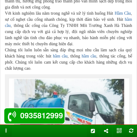
thành thị, hưởng ứng phong trào thành phố văn minh sạch đẹp trong mỗi
gia đình và nơi công cộng.
Với kinh nghiệm lâu năm trong nghề và xử lý tình huống Hút
Hầm Cầu
,
sự cố nghẹt cầu cống nhanh chóng, kịp thời đảm bảo vệ sinh. Hút
hầm
cầu
, thông tắc cống của Công Ty TNHH Môi Trường Xanh Hà Thành
cung cấp dịch vụ với giá cả hợp lý, đội ngũ nhân viên chuyên nghiệp
lành nghề tận tình chu đáo phục vụ nhanh, bảo hành miễn phí cộng với
máy móc thiết bị chuyên dùng hiện đại.
Chúng tôi luôn luôn sẵn sàng đáp ứng mọi nhu cầu làm sạch của quý
khách hàng trong việc hút
hầm cầu
, thông
hầm cầu
, thông tác cống, bể
phốt. Chúng tôi luôn cam kết cung cấp cho khách hàng những dịch vụ
chất lượng cao.
0935812999