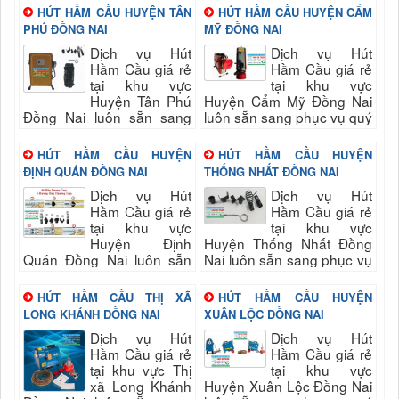
HÚT HẦM CẦU HUYỆN TÂN
HÚT HẦM CẦU HUYỆN CẨM
PHÚ ĐỒNG NAI
MỸ ĐỒNG NAI
Dịch vụ Hút
Dịch vụ Hút
Hầm Cầu giá rẻ
Hầm Cầu giá rẻ
tại khu vực
tại khu vực
Huyện Tân Phú
Huyện Cẩm Mỹ Đồng Nai
Đồng Nai luôn sẵn sang
luôn sẵn sang phục vụ quý
phục vụ quý khách nhanh
khách nhanh và đảm bảo
và đảm bảo uy tín, chất
uy tín, chất lượng hài long
HÚT HẦM CẦU HUYỆN
HÚT HẦM CẦU HUYỆN
lượng hài long quý khách...
quý khách...
ĐỊNH QUÁN ĐỒNG NAI
THỐNG NHẤT ĐỒNG NAI
Dịch vụ Hút
Dịch vụ Hút
Hầm Cầu giá rẻ
Hầm Cầu giá rẻ
tại khu vực
tại khu vực
Huyện Định
Huyện Thống Nhất Đồng
Quán Đồng Nai luôn sẵn
Nai luôn sẵn sang phục vụ
sang phục vụ quý khách
quý khách nhanh và đảm
nhanh và đảm bảo uy tín,
bảo uy tín, chất lượng hài
HÚT HẦM CẦU THỊ XÃ
HÚT HẦM CẦU HUYỆN
chất lượng hài long quý
long quý...
LONG KHÁNH ĐỒNG NAI
XUÂN LỘC ĐỒNG NAI
khách...
Dịch vụ Hút
Dịch vụ Hút
Hầm Cầu giá rẻ
Hầm Cầu giá rẻ
tại khu vực Thị
tại khu vực
xã Long Khánh
Huyện Xuân Lộc Đồng Nai