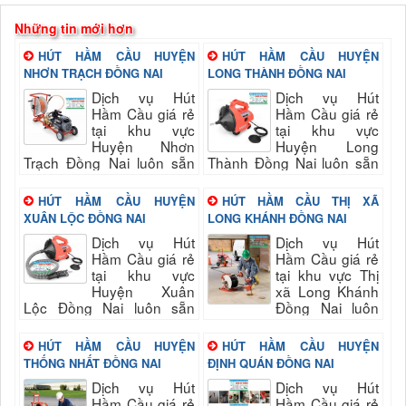
Những tin mới hơn
HÚT HẦM CẦU HUYỆN
HÚT HẦM CẦU HUYỆN
NHƠN TRẠCH ĐỒNG NAI
LONG THÀNH ĐỒNG NAI
Dịch vụ Hút
Dịch vụ Hút
Hầm Cầu giá rẻ
Hầm Cầu giá rẻ
tại khu vực
tại khu vực
Huyện Nhơn
Huyện Long
Trạch Đồng Nai luôn sẵn
Thành Đồng Nai luôn sẵn
sang phục vụ quý khách
sang phục vụ quý khách
nhanh và đảm bảo uy tín,
nhanh và đảm bảo uy tín,
HÚT HẦM CẦU HUYỆN
HÚT HẦM CẦU THỊ XÃ
chất lượng hài long quý...
chất lượng hài long quý...
XUÂN LỘC ĐỒNG NAI
LONG KHÁNH ĐỒNG NAI
Dịch vụ Hút
Dịch vụ Hút
Hầm Cầu giá rẻ
Hầm Cầu giá rẻ
tại khu vực
tại khu vực Thị
Huyện Xuân
xã Long Khánh
Lộc Đồng Nai luôn sẵn
Đồng Nai luôn
sang phục vụ quý khách
sẵn sang phục vụ quý
nhanh và đảm bảo uy tín,
khách nhanh và đảm bảo
HÚT HẦM CẦU HUYỆN
HÚT HẦM CẦU HUYỆN
chất lượng hài long quý
uy tín, chất lượng hài long
THỐNG NHẤT ĐỒNG NAI
ĐỊNH QUÁN ĐỒNG NAI
khách...
quý...
Dịch vụ Hút
Dịch vụ Hút
Hầm Cầu giá rẻ
Hầm Cầu giá rẻ