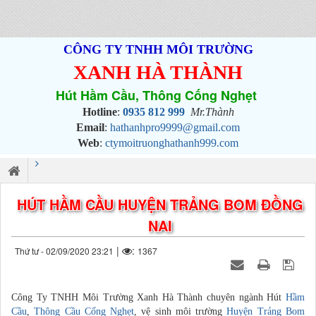
CÔNG TY TNHH MÔI TRƯỜNG
XANH HÀ THÀNH
Hút Hầm Cầu, Thông Cống Nghẹt
Hotline
:
0935 812 999
Mr.Thành
Email
:
hathanhpro9999@gmail.com
Web
:
ctymoitruonghathanh999.com
HÚT HẦM CẦU HUYỆN TRẢNG BOM ĐỒNG
NAI
|
:
Thứ tư - 02/09/2020 23:21
1367
Công Ty TNHH Môi Trường Xanh Hà Thành chuyên ngành Hút
Hầm
Cầu
,
Thông Cầu Cống Nghẹt
, vệ sinh môi trường
Huyện Trảng Bom