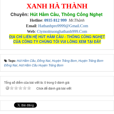
XANH HÀ THÀNH
Chuyên:
Hút Hầm Cầu, Thông Cống Nghẹt
Hotline
:
0935 812 999
Mr.Thành
Email
:
Hathanhpro9999@gmail.com
Web
:
Ctymoitruonghathanh999.com
ĐỊA CHỈ LIÊN HỆ HÚT HẦM CẦU - THÔNG CỐNG NGHẸT
CỦA CÔNG TY CHÚNG TÔI VUI LÒNG XEM TẠI ĐÂY
Tags:
Hút Hầm Cầu
,
Đồng Nai
,
Huyện Trảng Bom
,
Huyện Trảng Bom
Đồng Nai
,
Hút Hầm Cầu Huyện Trảng Bom
Tổng số điểm của bài viết là: 0 trong 0 đánh giá
Click để đánh giá bài viết