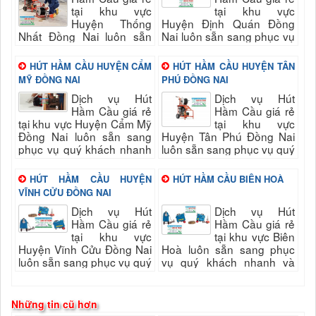
tại khu vực
tại khu vực
Huyện Thống
Huyện Định Quán Đồng
Nhất Đồng Nai luôn sẵn
Nai luôn sẵn sang phục vụ
sang phục vụ quý khách
quý khách nhanh và đảm
nhanh và đảm bảo uy tín,
bảo uy tín, chất lượng hài
HÚT HẦM CẦU HUYỆN CẨM
HÚT HẦM CẦU HUYỆN TÂN
chất lượng hài long quý...
long quý khách...
MỸ ĐỒNG NAI
PHÚ ĐỒNG NAI
Dịch vụ Hút
Dịch vụ Hút
Hầm Cầu giá rẻ
Hầm Cầu giá rẻ
tại khu vực Huyện Cẩm Mỹ
tại khu vực
Đồng Nai luôn sẵn sang
Huyện Tân Phú Đồng Nai
phục vụ quý khách nhanh
luôn sẵn sang phục vụ quý
và đảm bảo uy tín, chất
khách nhanh và đảm bảo
lượng hài long quý khách...
uy tín, chất lượng hài long
HÚT HẦM CẦU HUYỆN
HÚT HẦM CẦU BIÊN HOÀ
quý khách...
VĨNH CỬU ĐỒNG NAI
Dịch vụ Hút
Dịch vụ Hút
Hầm Cầu giá rẻ
Hầm Cầu giá rẻ
tại khu vực
tại khu vực Biên
Huyện Vĩnh Cửu Đồng Nai
Hoà luôn sẵn sang phục
luôn sẵn sang phục vụ quý
vụ quý khách nhanh và
khách nhanh và đảm bảo
đảm bảo uy tín, chất lượng
uy tín, chất lượng hài long
hài long quý khách khi sử
quý khách...
dụng...
Những tin cũ hơn