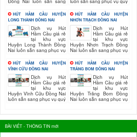
Đồng Nai luôn sẵn sang
luôn sẵn sang phục vụ quý
phục vụ quý khách nhanh
khách nhanh và đảm bảo
và đảm bảo uy tín, chất
uy tín, chất lượng hài long
HÚT HẦM CẦU HUYỆN
HÚT HẦM CẦU HUYỆN
lượng hài long quý...
quý khách...
LONG THÀNH ĐỒNG NAI
NHƠN TRẠCH ĐỒNG NAI
Dịch vụ Hút
Dịch vụ Hút
Hầm Cầu giá rẻ
Hầm Cầu giá rẻ
tại khu vực
tại khu vực
Huyện Long Thành Đồng
Huyện Nhơn Trạch Đồng
Nai luôn sẵn sang phục vụ
Nai luôn sẵn sang phục vụ
quý khách nhanh và đảm
quý khách nhanh và đảm
bảo uy tín, chất lượng hài
bảo uy tín, chất lượng hài
HÚT HẦM CẦU HUYỆN
HÚT HẦM CẦU HUYỆN
long quý...
long quý...
VĨNH CỬU ĐỒNG NAI
TRẢNG BOM ĐỒNG NAI
Dịch vụ Hút
Dịch vụ Hút
Hầm Cầu giá rẻ
Hầm Cầu giá rẻ
tại khu vực
tại khu vực
Huyện Vĩnh Cửu Đồng Nai
Huyện Trảng Bom Đồng
luôn sẵn sang phục vụ quý
Nai luôn sẵn sang phục vụ
khách nhanh và đảm bảo
quý khách nhanh và đảm
uy tín, chất lượng hài long
bảo uy tín, chất lượng hài
quý khách...
long quý khách...
BÀI VIẾT - THÔNG TIN mới