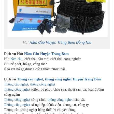
Hút
Hầm Cầu
Huyện Trảng Bom
Đồng Nai
Dịch vụ Hút
Hầm Cầu
Huyện Trảng Bom
Hút
hầm cầu
, chất thải dầu mỡ, chất thải công nghiệp
Hút bể phốt, hố ga, cống rãnh
Nạo vét hố ga,đường cống thoát nước thải.
Dịch vụ
Thông cầu nghẹt
,
thông cống nghẹt
Huyện Trảng Bom
Thông cầu nghẹt
,
thông cống nghẹt
Thông cống nghẹt
toilet, bể phốt, chậu rửa, thoát sàn, các loại đường
cống ngầm
Thông cống nghẹt
cống rãnh,
thông cống nghẹt
hầm cầu
Thông cống nghẹt
xí nghiệp, bệnh viện, chung cư, công ty
Thông cầu, cống nghẹt bằng thiết bị chuyên dùng