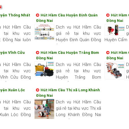
N
uyện Thống Nhất
Hút Hầm Cầu Huyện Định Quán
Hút Hầm 
Đồng Nai
Đồng Nai
ụ Hút Hầm Cầu
Dịch vụ Hút Hầm Cầu
D
ẻ tại khu vực
giá rẻ tại khu vực
g
 Đồng Nai luôn
Huyện Định Quán Đồng
Huyện Cẩm 
quý khách nhanh
Nai luôn sẵn sang phục vụ quý
sang phục v
, chất lượng hài
khách nhanh và đảm bảo uy tín,
đảm bảo uy t
yện Vĩnh Cửu
Hút Hầm Cầu Huyện Trảng Bom
Hút Hầm 
Đồng Nai
Đồng Nai
chất lượng hài long quý khách...
quý khách...
ụ Hút Hầm Cầu
Dịch vụ Hút Hầm Cầu
D
ẻ tại khu vực
giá rẻ tại khu vực
g
Vĩnh Cửu Đồng
Huyện Trảng Bom
n sẵn sang phục
Đồng Nai luôn sẵn sang phục vụ
Đồng Nai l
h và đảm bảo uy
quý khách nhanh và đảm bảo uy
quý khách 
yện Xuân Lộc
Hút Hầm Cầu Thị xã Long Khánh
Đồng Nai
long quý khách...
tín, chất lượng hài long quý khách...
tín, chất lượn
ụ Hút Hầm Cầu
Dịch vụ Hút Hầm Cầu
ẻ tại khu vực
giá rẻ tại khu vực Thị xã
Xuân Lộc Đồng
Long Khánh Đồng Nai
ng phục vụ quý
luôn sẵn sang phục vụ
ảm bảo uy tín,
quý khách nhanh và đảm bảo uy