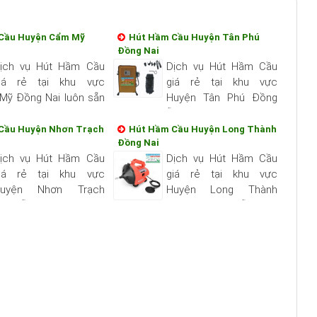
Cầu Huyện Cẩm Mỹ
Hút Hầm Cầu Huyện Tân Phú
Đồng Nai
ịch vụ Hút Hầm Cầu
Dịch vụ Hút Hầm Cầu
iá rẻ tại khu vực
giá rẻ tại khu vực
Mỹ Đồng Nai luôn sẵn
Huyện Tân Phú Đồng
ụ quý khách nhanh và
Nai luôn sẵn sang phục vụ quý
ín, chất lượng hài long
khách nhanh và đảm bảo uy tín,
Cầu Huyện Nhơn Trạch
Hút Hầm Cầu Huyện Long Thành
Đồng Nai
chất lượng hài long quý khách...
ịch vụ Hút Hầm Cầu
Dịch vụ Hút Hầm Cầu
iá rẻ tại khu vực
giá rẻ tại khu vực
Huyện Nhơn Trạch
Huyện Long Thành
uôn sẵn sang phục vụ
Đồng Nai luôn sẵn sang
nhanh và đảm bảo uy
phục vụ quý khách nhanh và đảm
g hài long quý...
bảo uy tín, chất lượng hài long
quý...