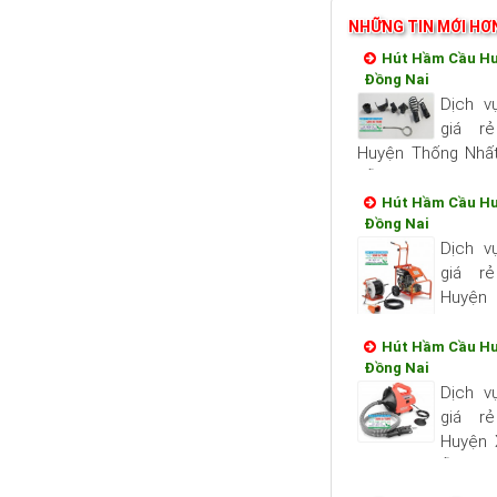
NHỮNG TIN MỚI HƠ
Hút Hầm Cầu H
Đồng Nai
Dịch v
giá r
Huyện Thống Nhất
sẵn sang phục vụ 
và đảm bảo uy tín
Hút Hầm Cầu Hu
Đồng Nai
long quý...
Dịch v
giá r
Huyện 
Nai luô
vụ quý khách nhan
Hút Hầm Cầu Hu
Đồng Nai
tín, chất lượng hài 
Dịch v
giá r
Huyện 
Nai luôn sẵn sa
khách nhanh và đ