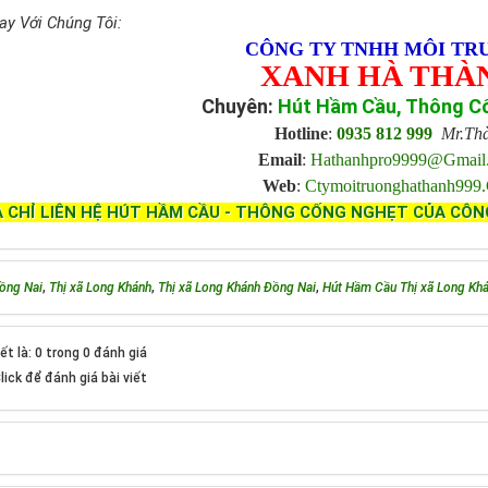
ay Với Chúng Tôi:
CÔNG TY TNHH MÔI TR
XANH HÀ THÀ
Chuyên:
Hút Hầm Cầu, Thông C
Hotline
:
0935 812 999
Mr.Th
Email
:
Hathanhpro9999@gmai
Web
:
Ctymoitruonghathanh999
A CHỈ LIÊN HỆ HÚT HẦM CẦU - THÔNG CỐNG NGHẸT CỦA CÔN
ồng Nai
,
Thị xã Long Khánh
,
Thị xã Long Khánh Đồng Nai
,
Hút Hầm Cầu Thị xã Long Kh
ết là: 0 trong 0 đánh giá
lick để đánh giá bài viết