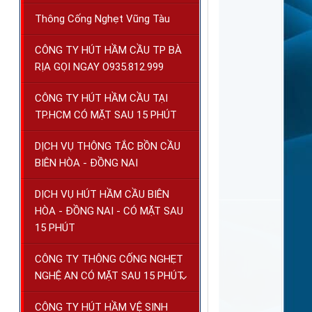
Thông Cống Nghẹt Vũng Tàu
CÔNG TY HÚT HẦM CẦU TP BÀ
RỊA GỌI NGAY O935.812.999
CÔNG TY HÚT HẦM CẦU TẠI
TP.HCM CÓ MẶT SAU 15 PHÚT
DỊCH VỤ THÔNG TẮC BỒN CẦU
BIÊN HÒA - ĐỒNG NAI
DỊCH VỤ HÚT HẦM CẦU BIÊN
HÒA - ĐỒNG NAI - CÓ MẶT SAU
15 PHÚT
CÔNG TY THÔNG CỐNG NGHẸT
NGHỆ AN CÓ MẶT SAU 15 PHÚT
CÔNG TY HÚT HẦM VỆ SINH