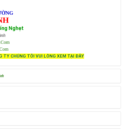
ƯỜNG
NH
ống Nghẹt
ành
l.com
.com
G TY CHÚNG TÔI VUI LÒNG XEM TẠI ĐÂY
ánh