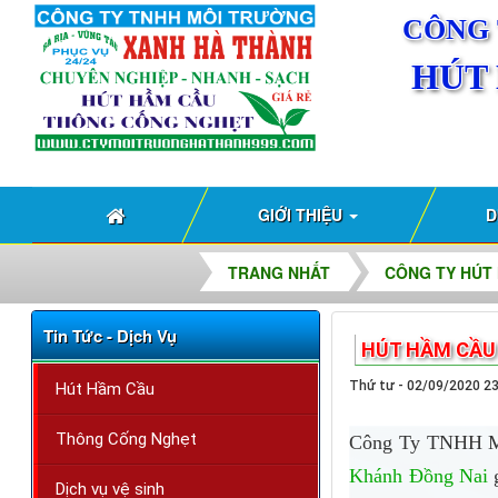
CÔNG 
HÚT
GIỚI THIỆU
D
TRANG NHẤT
CÔNG TY HÚT 
Tin Tức - Dịch Vụ
HÚT HẦM CẦU
Thứ tư - 02/09/2020 2
Hút Hầm Cầu
Thông Cống Nghẹt
Công Ty TNHH M
Khánh
Đồng Nai
g
Dịch vụ vệ sinh