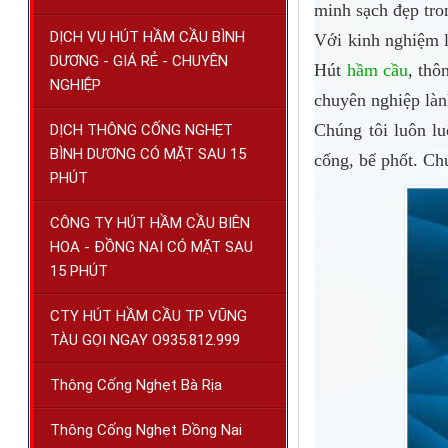
minh sạch đẹp tro
DỊCH VỤ HÚT HẦM CẦU BÌNH
Với kinh nghiệm 
DƯƠNG - GIÁ RẺ - CHUYÊN
Hút
hầm cầu
, thô
NGHIỆP
chuyên nghiệp làn
Chúng tôi luôn l
DỊCH THÔNG CỐNG NGHẸT
BÌNH DƯƠNG CÓ MẶT SAU 15
cống, bể phốt. Ch
PHÚT
CÔNG TY HÚT HẦM CẦU BIÊN
HOA - ĐỒNG NAI CÓ MẶT SAU
15 PHÚT
CTY HÚT HẦM CẦU TP VŨNG
TÀU GỌI NGAY O935.812.999
Thông Cống Nghẹt Bà Rịa
Thông Cống Nghẹt Đồng Nai