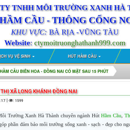
TY TNHH MÔI TRƯỜNG XANH HÀ
 HẦM CẦU - THÔNG CỐNG N
KHU VỰC:
BÀ RỊA -VŨNG TÀU
Website
:
ctymoitruonghathanh999.com
ỊCH VỤ VỆ SINH
HÚT HẦM CẦU
HẦM CẦU BIÊN HOA - ĐỒNG NAI CÓ MẶT SAU 15 PHÚT
 THỊ XÃ LONG KHÁNH ĐỒNG NAI
|
:
3:17
1599
ôi Trường Xanh Hà Thành chuyên ngành Hút
Hầm Cầu
,
Th
óp phần đảm bảo môi trường sống xanh - sạch - đẹp cho ngư