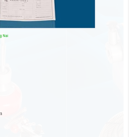
g Nai
ầm