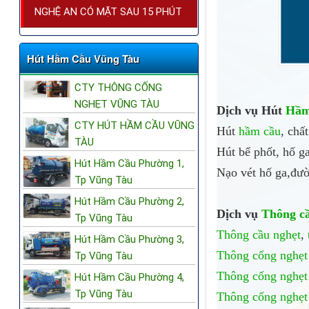
NGHỆ AN CÓ MẶT SAU 15 PHÚT
Hút Hầm Cầu Vũng Tàu
CTY THÔNG CỐNG
NGHẸT VŨNG TÀU
Dịch vụ Hút
Hầm
CTY HÚT HẦM CẦU VŨNG
Hút
hầm cầu
, chấ
TÀU
Hút bể phốt, hố g
Hút Hầm Cầu Phường 1,
Nạo vét hố ga,đườ
Tp Vũng Tàu
Hút Hầm Cầu Phường 2,
Dịch vụ
Thông c
Tp Vũng Tàu
Thông cầu nghẹt
,
Hút Hầm Cầu Phường 3,
Thông cống nghẹt
Tp Vũng Tàu
Thông cống nghẹt
Hút Hầm Cầu Phường 4,
Tp Vũng Tàu
Thông cống nghẹt