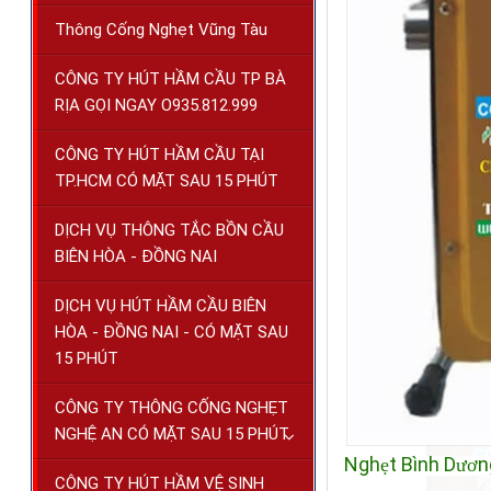
Thông Cống Nghẹt Vũng Tàu
CÔNG TY HÚT HẦM CẦU TP BÀ
RỊA GỌI NGAY O935.812.999
CÔNG TY HÚT HẦM CẦU TẠI
TP.HCM CÓ MẶT SAU 15 PHÚT
DỊCH VỤ THÔNG TẮC BỒN CẦU
BIÊN HÒA - ĐỒNG NAI
DỊCH VỤ HÚT HẦM CẦU BIÊN
HÒA - ĐỒNG NAI - CÓ MẶT SAU
15 PHÚT
CÔNG TY THÔNG CỐNG NGHẸT
NGHỆ AN CÓ MẶT SAU 15 PHÚT
Ngh
t
Bình D
n
ẹ
ươ
CÔNG TY HÚT HẦM VỆ SINH