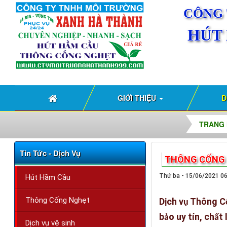
CÔNG 
HÚT
GIỚI THIỆU
D
TRANG
Tin Tức - Dịch Vụ
THÔNG CỐNG 
Thứ ba - 15/06/2021 0
Hút Hầm Cầu
Thông Cống Nghẹt
D
ch v
Thông C
ị
ụ
b
o uy tín, ch
t 
ả
ấ
Dịch vụ vệ sinh