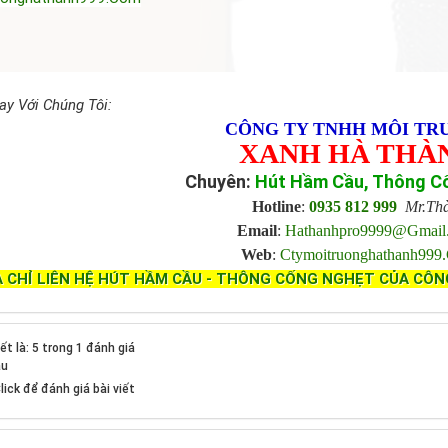
ay Với Chúng Tôi:
CÔNG TY TNHH MÔI TR
XANH HÀ THÀ
Chuyên:
Hút Hầm Cầu, Thông C
Hotline
:
0935 812 999
Mr.Th
Email
:
Hathanhpro9999@gmai
Web
:
Ctymoitruonghathanh999
A CHỈ LIÊN HỆ HÚT HẦM CẦU - THÔNG CỐNG NGHẸT CỦA CÔN
ết là: 5 trong 1 đánh giá
ầu
lick để đánh giá bài viết