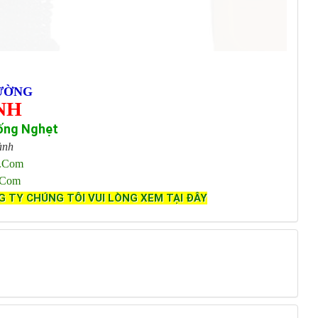
ƯỜNG
NH
ống Nghẹt
ành
l.com
.com
G TY CHÚNG TÔI VUI LÒNG XEM TẠI ĐÂY