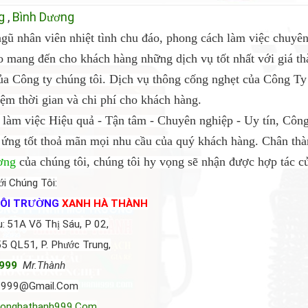
g
,
Bình D
ng
ươ
ngũ nhân viên nhiệt tình chu đáo, phong cách làm việc chuyê
 mang đến cho khách hàng những dịch vụ tốt nhất với giá th
của Công ty chúng tôi. Dịch vụ thông cống nghẹt của Công
ệm thời gian và chi phí cho khách hàng.
làm việc Hiệu quả - Tận tâm - Chuyên nghiệp - Uy tín, Cô
 ứng tốt thoả mãn mọi nhu cầu của quý khách hàng. Chân th
ơng
của chúng tôi, chúng tôi hy vọng sẽ nhận được hợp tác của
ớ
i Ch
ú
ng T
ô
i:
ÔI TR
ƯỜ
NG
XANH HÀ THÀNH
u:
51A V
õ
Th
ị
S
á
u, P 02,
55 QL51, P. Ph
ướ
c Trung,
 999
Mr.Thành
o9999@Gmail.Com
uonghathanh999.Com