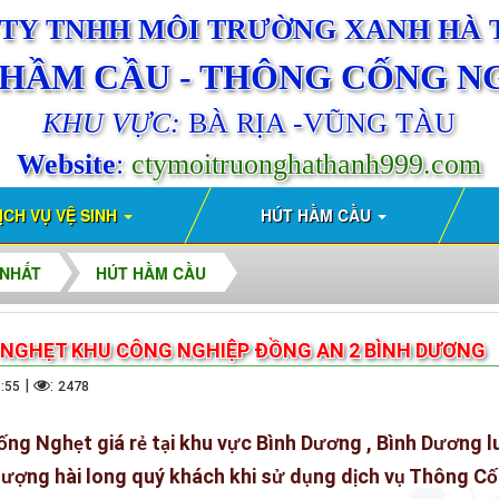
TY TNHH MÔI TRƯỜNG XANH HÀ
 HẦM CẦU - THÔNG CỐNG N
KHU VỰC:
BÀ RỊA -VŨNG TÀU
Website
:
ctymoitruonghathanh999.com
ỊCH VỤ VỆ SINH
HÚT HẦM CẦU
 NHẤT
HÚT HẦM CẦU
NGHẸT KHU CÔNG NGHIỆP ĐỒNG AN 2 BÌNH DƯƠNG
|
:
6:55
2478
ng Ngh
t giá r
t
i khu v
c Bình D
ng , B
ì
nh D
ng l
ố
ẹ
ẻ
ạ
ự
ươ
ươ
l
ng hài long quý khách khi s
d
ng d
ch v
Thông C
ượ
ử
ụ
ị
ụ
ố