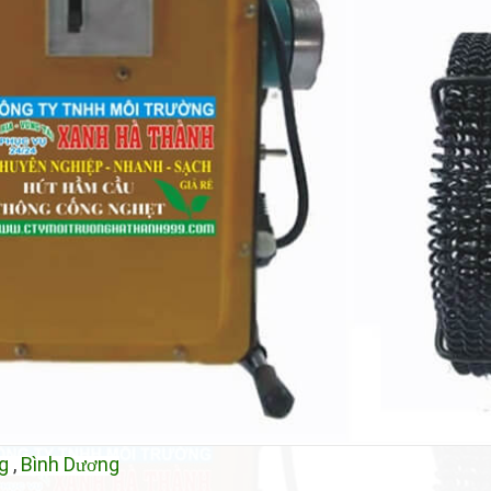
g
,
Bình D
ng
ươ