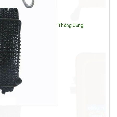
Thông C
ng
ố