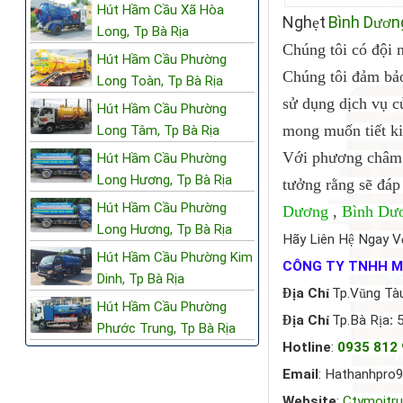
Hút Hầm Cầu Xã Hòa
Ngh
t
Bình D
n
ẹ
ươ
Long, Tp Bà Rịa
Chúng tôi có đội 
Hút Hầm Cầu Phường
Chúng tôi đảm bảo
Long Toàn, Tp Bà Rịa
sử dụng dịch vụ 
Hút Hầm Cầu Phường
mong muốn tiết ki
Long Tâm, Tp Bà Rịa
Với phương châm 
Hút Hầm Cầu Phường
Long Hương, Tp Bà Rịa
tưởng rằng sẽ đáp
Hút Hầm Cầu Phường
Dương
,
Bình Dư
Long Hương, Tp Bà Rịa
Hãy Liên H
ệ
Ngay V
Hút Hầm Cầu Phường Kim
CÔNG TY TNHH M
Dinh, Tp Bà Rịa
Đị
a Ch
ỉ
Tp.V
ũ
ng T
à
Hút Hầm Cầu Phường
Đị
a Ch
ỉ
Tp.Bà R
ị
a
:
Phước Trung, Tp Bà Rịa
Hotline
:
0935 812
Email
: Hathanhpr
Website
:
Ctymoitr