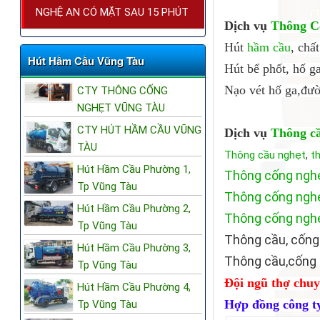
NGHỆ AN CÓ MẶT SAU 15 PHÚT
Dịch vụ
Thông C
Hút
hầm cầu
, chấ
Hút Hầm Cầu Vũng Tàu
Hút bể phốt, hố g
Nạo vét hố ga,đườ
CTY THÔNG CỐNG
NGHẸT VŨNG TÀU
CTY HÚT HẦM CẦU VŨNG
Dịch vụ
Thông c
TÀU
Thông cầu nghẹt
,
t
Hút Hầm Cầu Phường 1,
Thông cống ngh
Tp Vũng Tàu
Thông cống ngh
Hút Hầm Cầu Phường 2,
Thông cống ngh
Tp Vũng Tàu
Thông cầu, cống
Hút Hầm Cầu Phường 3,
Thông cầu,cống 
Tp Vũng Tàu
Đội ngũ thợ chuy
Hút Hầm Cầu Phường 4,
Hợp đồng công ty,
Tp Vũng Tàu