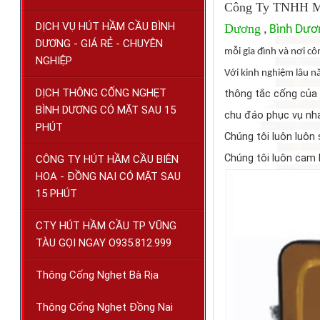
Công Ty TNHH Mô
DỊCH VỤ HÚT HẦM CẦU BÌNH
Dương
,
Bình Dươ
DƯƠNG - GIÁ RẺ - CHUYÊN
mỗi gia đình và nơi cô
NGHIỆP
Với kinh nghiệm lâu n
DỊCH THÔNG CỐNG NGHẸT
thông tắc cống của 
BÌNH DƯƠNG CÓ MẶT SAU 15
chu đáo phục vụ nha
PHÚT
Chúng tôi luôn luôn
Chúng tôi luôn cam 
CÔNG TY HÚT HẦM CẦU BIÊN
HOA - ĐỒNG NAI CÓ MẶT SAU
15 PHÚT
CTY HÚT HẦM CẦU TP VŨNG
TÀU GỌI NGAY O935.812.999
Thông Cống Nghẹt Bà Rịa
Thông Cống Nghẹt Đồng Nai