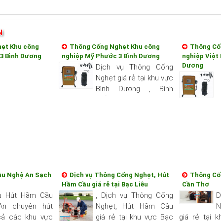
N
ẹt Khu công
Thông Cống Nghẹt Khu công
Thông Cố
3 Bình Dương
nghiệp Mỹ Phước 3 Bình Dương
nghiệp Việt
Dương
Dịch vụ Thông Cống
Nghẹt giá rẻ tại khu vực
Bình Dương , Bình
Dương luôn sẵn sang phục vụ quý
khách nhanh và đảm bảo uy tín,
chất lượng hài long quý...
ầu Nghệ An Sạch
Dịch vụ Thông Cống Nghẹt, Hút
Thông Cố
Hầm Cầu giá rẻ tại Bạc Liêu
Cần Thơ
ụ Hút Hầm Cầu
, Dịch vụ Thông Cống
D
An chuyên hút
Nghẹt, Hút Hầm Cầu
N
cả các khu vực
giá rẻ tại khu vực Bạc
giá rẻ tại 