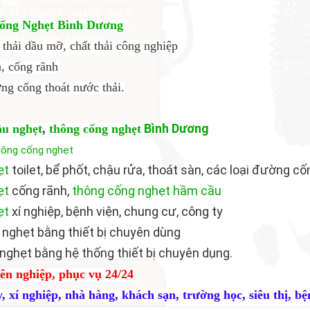
ống Nghẹt
Bình Dương
t thải dầu mỡ, chất thải công nghiệp
a, cống rãnh
ng cống thoát nước thải.
Bình Dương
ầu nghẹt
,
thông cống nghẹt
hông cống nghẹt
ẹt
toilet, bể phốt, chậu rửa, thoát sàn, các loại đường 
ẹt
cống rãnh,
thông cống nghẹt
hầm cầu
ẹt
xí nghiệp, bệnh viện, chung cư, công ty
 nghẹt bằng thiết bị chuyên dùng
nghẹt bằng hệ thống thiết bị chuyên dụng.
ên nghiệp, phục vụ 24/24
 xí nghiệp, nhà hàng, khách sạn, trường học, siêu thị, bệ