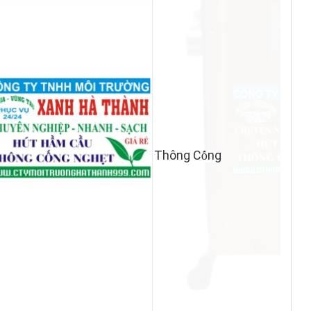
Thông C
ng
ố