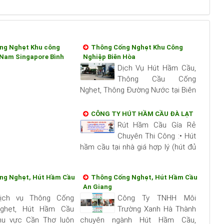
ng Nghẹt Khu công
Thông Cống Nghẹt Khu Công
 Nam Singapore Bình
Nghiệp Biên Hòa
Dịch Vụ Hút Hầm Cầu,
Thông Cầu Cống
Nghẹt, Thông Đường Nước tại Biên
Hòa và Đồng Nai - Công Ty TNHH
Môi Trường Xanh Hà Thànhng cấp
CÔNG TY HÚT HẦM CẦU ĐÀ LẠT
cho khách hàng...
Rút Hầm Cầu Gía Rẻ
Chuyên Thi Công :• Hút
hầm cầu tại nhà giá hợp lý (hút đủ
xe,sạch sẽ ,không hôi)• Dò tìm
hầm cầu bằng máy không đục
ng Nghẹt, Hút Hầm Cầu
Thông Cống Nghẹt, Hút Hầm Cầu
phá,thi công...
An Giang
ịch vụ Thông Cống
Công Ty TNHH Môi
ghẹt, Hút Hầm Cầu
Trường Xanh Hà Thành
khu vực Cần Thơ luôn
chuyên ngành Hút Hầm Cầu,