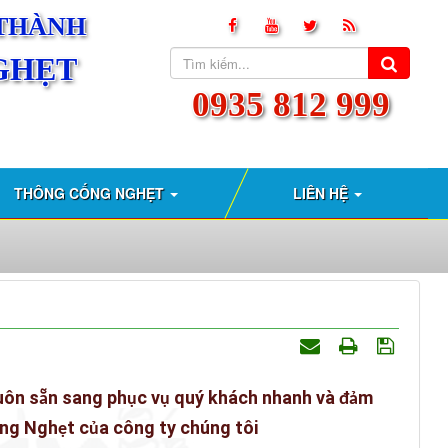
 THÀNH
GHẸT
0935 812 999
THÔNG CỐNG NGHẸT
LIÊN HỆ
u
ô
n s
n sang ph
c v
quý khách nhanh và
m
ẵ
ụ
ụ
đả
ng Ngh
t c
a công ty chúng tôi
ẹ
ủ