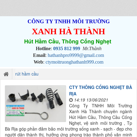
CÔNG TY TNHH MÔI TRƯỜNG
XANH HÀ THÀNH
Hút Hầm Cầu, Thông Cống Nghẹt
Hotline
:
0935 812 999
Mr.Thành
Email
:
hathanhpro9999@gmail.com
Web
:
ctymoitruonghathanh999.com
rút hầm cầu
CTY THÔNG CỐNG NGHẸT BÀ
RỊA
14:19 13/06/2021
Công Ty TNHH Môi Trường
Xanh Hà Thành chuyên ngành
Hút Hầm Cầu, Thông Cầu Cống
Nghẹt, vệ sinh môi trường , Tp
Bà Rịa góp phần đảm bảo môi trường sống xanh - sạch - đẹp cho
người dân thành thị, hưởng ứng phong trào thành phố văn minh